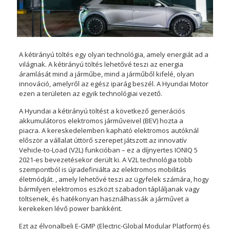
A kétirányú töltés egy olyan technológia, amely energiát ad a
világnak. A kétirányú töltés lehetővé teszi az energia
áramlását mind a járműbe, mind a járműből kifelé, olyan
innováció, amelyről az egész iparág beszél. A Hyundai Motor
ezen a területen az egyik technológiai vezető.
A Hyundai a kétirányú töltést a következő generációs
akkumulátoros elektromos járműveivel (BEV) hozta a
piacra. A kereskedelemben kapható elektromos autóknál
először a vállalat úttörő szerepet játszott az innovatív
Vehicle-to-Load (V2L) funkcióban – ez a díjnyertes IONIQ 5
2021-es bevezetésekor derült ki. A V2L technológia több
szempontból is újradefiniálta az elektromos mobilitás
életmódját. , amely lehetővé teszi az ügyfelek számára, hogy
bármilyen elektromos eszközt szabadon tápláljanak vagy
töltsenek, és hatékonyan használhassák a járművet a
kerekeken lévő power bankként.
Ezt az élvonalbeli E-GMP (Electric-Global Modular Platform) és