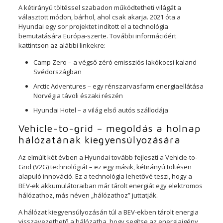
A kétirányú töltéssel szabadon működtetheti világát a
választott módon, bárhol, ahol csak akarja. 2021 óta a
Hyundai egy sor projektet indított el a technológia
bemutatására Európa-szerte. További információért
kattintson az alábbi linkekre:
Camp Zero – a végső zéró emissziós lakókocsi kaland
Svédországban
Arctic Adventures – egy rénszarvasfarm energiaellátása
Norvégia távoli északi részén
Hyundai Hotel – a világ első autós szállodája
Vehicle-to-grid – megoldás a holnap
hálózatának kiegyensúlyozására
Az elmúlt két évben a Hyundai tovább fejleszti a Vehicle-to-
Grid (V2G) technológiát – ez egy másik, kétirányú töltésen
alapuló innováció. Ez a technológia lehetővé teszi, hogy a
BEV-ek akkumulátoraiban már tárolt energiát egy elektromos
hálózathoz, más néven „hálózathoz” juttatják.
A hálózat kiegyensúlyozásán túl a BEV-ekben tárolt energia
visszavezethető a hálózatba, hogy segítse az energiaigény