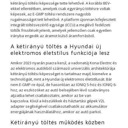
kétirányú töltési képessége tette lehetővé. A korábbi BEV-
ekkel ellentétben, amelyek csak egyirányú töltésre voltak
képesek, az E-GMP töltési rendszere nagyobb
rugalmasságot tett lehetővé. A platform újonnan kifejlesztett
integrált töltésvezérlő egysége (ICCU) a meglévő fedélzeti
töltők frissítését jelenti, amelyek jellemzően csak egyetlen
irányba engedik az áramot külső áramforrásból.
A kétirányú töltés a Hyundai új
elektromos életstílus funkciója lesz
Amikor 2023 nyarán piacra kerül, a vadonatúj Kona Electric és
az elektromos autókból származó univerzális architektúrája
kétirányú töltési képességet is tartalmaz majd, kiemelve a
technológiát, mint a Hyundai új elektromos életstílusát. Bár
nem E-GMP-re épül, de hasonlóan az IONIQ 5-höz és IONIQ 6-
hoz, az eszközöket az autó belsejében lévő szabványos
aljzatba lehet csatlakoztatni, amikor az be van
kapcsolva. Kívül a készülékek és háztartási gépek V2L
adapter segítségével csatlakoztathatók az akkumulátor
energiájának használatához, amikor az autó parkol.
Kétirányú töltés működés közben