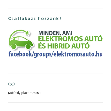
Csatlakozz hozzánk!
(x)
[adfoxly place='7870']