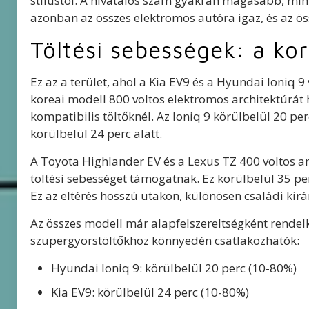
stílustól. A hivatalos szám gyakran magasabb, min
azonban az összes elektromos autóra igaz, és az öss
Töltési sebességek: a ko
Ez az a terület, ahol a Kia EV9 és a Hyundai Ioniq 
koreai modell 800 voltos elektromos architektúrát h
kompatibilis töltőknél. Az Ioniq 9 körülbelül 20 per
körülbelül 24 perc alatt.
A Toyota Highlander EV és a Lexus TZ 400 voltos 
töltési sebességet támogatnak. Ez körülbelül 35 perc
Ez az eltérés hosszú utakon, különösen családi kirá
Az összes modell már alapfelszereltségként rendelk
szupergyorstöltőkhöz könnyedén csatlakozhatók:
Hyundai Ioniq 9: körülbelül 20 perc (10-80%)
Kia EV9: körülbelül 24 perc (10-80%)