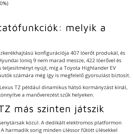
80%)
tatófunkciók: melyik a
zkerékhajtású konfigurációja 407 lóerőt produkál, és
Hyundai Ioniq 9 nem marad messze, 422 lóerővel és
s teljesítményt nyújt, míg a Toyota Highlander EV
utók számára még így is megfelelő gyorsulást biztosít.
Lexus TZ például dinamikus hátsó kormányzást kínál,
könnyítve a manőverezést szűk helyeken.
TZ más szinten játszik
rsenytársak közül. A dedikált elektromos platformon
. A harmadik sorig minden üléssor fűtött ülésekkel