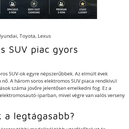
s SUV piac gyors
oros SUV-ok egyre népszerűbbek. Az elmúlt évek
n nő. A három soros elektromos SUV piaca rendkívül
lítások száma jövőre jelentősen emelkedni fog. Ez a
 elektromosautó-iparban, mivel végre van valós verseny
k a legtágasabb?