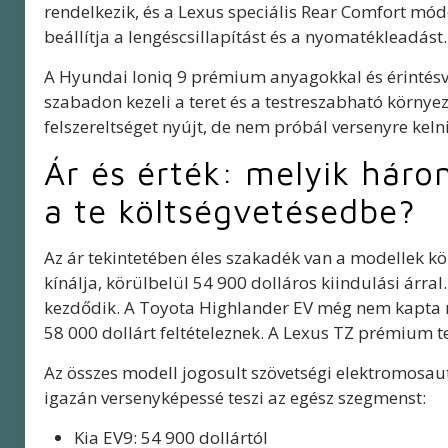
rendelkezik, és a Lexus speciális Rear Comfort mó
beállítja a lengéscsillapítást és a nyomatékleadást.
A Hyundai Ioniq 9 prémium anyagokkal és érintésve
szabadon kezeli a teret és a testreszabható környez
felszereltséget nyújt, de nem próbál versenyre keln
Ár és érték: melyik háro
a te költségvetésedbe?
Az ár tekintetében éles szakadék van a modellek kö
kínálja, körülbelül 54 900 dolláros kiindulási árra
kezdődik. A Toyota Highlander EV még nem kapta me
58 000 dollárt feltételeznek. A Lexus TZ prémium 
Az összes modell jogosult szövetségi elektromosa
igazán versenyképessé teszi az egész szegmenst:
Kia EV9: 54 900 dollártól