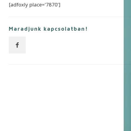
[adfoxly place='7870']
Maradjunk kapcsolatban!