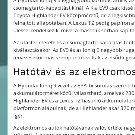
A Hyundai Ioniq 9 a legnagyobb közülük, amely az 
csomagtartó-kapacitást kínál. A Kia EV9 csak kissé 
Toyota Highlander EV középméretű, de a legkisebb
felhajtott állapotában. A Lexus TZ pedig papíron a
üléssel rendelkezik, mivel a második sorban kapitá
Az utastér mérete és a csomagtartó-kapacitás font
kiválasztásakor. Az EV9 és az Ioniq 9 nagyobb rug
tervezésekor más szempontok voltak az elsődleges
Hatótáv és az elektromo
A Hyundai Ioniq 9 vezet az EPA-besorolás szerinti 
akkumulátorméret közül választható, amelyek 230 é
Highlander EV és a Lexus TZ hasonló akkumulátork
platformon alapulnak, de a Highlander akár 320 m
ígér.
Az elektromos autók hatótávának valós értéke nagyba