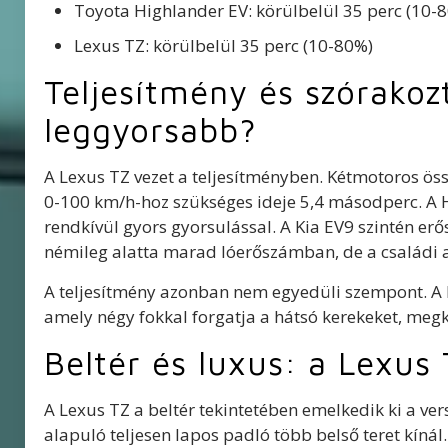
Toyota Highlander EV: körülbelül 35 perc (10-
Lexus TZ: körülbelül 35 perc (10-80%)
Teljesítmény és szórakoz
leggyorsabb?
A Lexus TZ vezet a teljesítményben. Kétmotoros öss
0-100 km/h-hoz szükséges ideje 5,4 másodperc. A 
rendkívül gyors gyorsulással. A Kia EV9 szintén erő
némileg alatta marad lóerőszámban, de a családi a
A teljesítmény azonban nem egyedüli szempont. A 
amely négy fokkal forgatja a hátsó kerekeket, meg
Beltér és luxus: a Lexus 
A Lexus TZ a beltér tekintetében emelkedik ki a ve
alapuló teljesen lapos padló több belső teret kínál