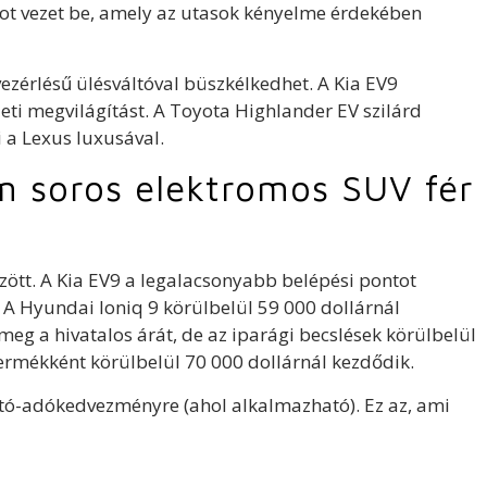
dot vezet be, amely az utasok kényelme érdekében
zérlésű ülésváltóval büszkélkedhet. A Kia EV9
eti megvilágítást. A Toyota Highlander EV szilárd
i a Lexus luxusával.
m soros elektromos SUV fér
zött. A Kia EV9 a legalacsonyabb belépési pontot
l. A Hyundai Ioniq 9 körülbelül 59 000 dollárnál
g a hivatalos árát, de az iparági becslések körülbelül
termékként körülbelül 70 000 dollárnál kezdődik.
utó-adókedvezményre (ahol alkalmazható). Ez az, ami