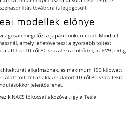
t ami a mindennapi használat során elérhető. Ez
zehasonlítás továbbra is létjogosult.
reai modellek előnye
9 világosan megelőzi a japán konkurenciát. Mindkét
asznál, amely lehetővé teszi a gyorsabb töltést
c alatt tud 10-ről 80 százalékra töltődni, az EV9 pedig
architektúrát alkalmaznak, és maximum 150 kilowatt
 alatt tölti fel az akkumulátort 10-ről 80 százalékra.
ndulásokkor jelentős lehet.
ezik NACS töltőcsatlakozóval, így a Tesla