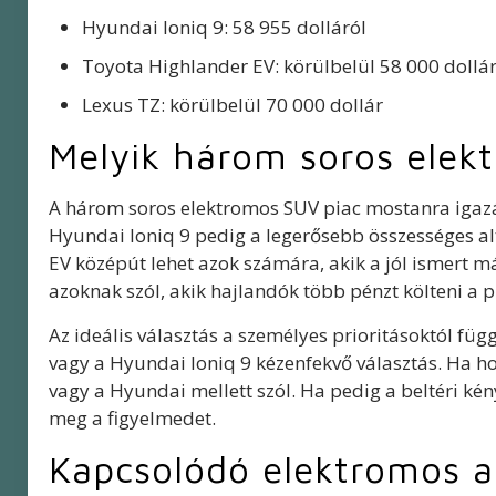
Hyundai Ioniq 9: 58 955 dolláról
Toyota Highlander EV: körülbelül 58 000 dollá
Lexus TZ: körülbelül 70 000 dollár
Melyik három soros elekt
A három soros elektromos SUV piac mostanra igazán
Hyundai Ioniq 9 pedig a legerősebb összességes alt
EV középút lehet azok számára, akik a jól ismert 
azoknak szól, akik hajlandók több pénzt költeni a
Az ideális választás a személyes prioritásoktól füg
vagy a Hyundai Ioniq 9 kézenfekvő választás. Ha ho
vagy a Hyundai mellett szól. Ha pedig a beltéri ké
meg a figyelmedet.
Kapcsolódó elektromos a