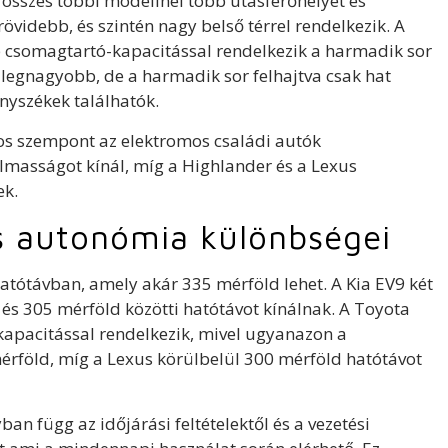
összes többi modellnél több utasférőhelyet és
rövidebb, és szintén nagy belső térrel rendelkezik. A
 csomagtartó-kapacitással rendelkezik a harmadik sor
 legnagyobb, de a harmadik sor felhajtva csak hat
nyszékek találhatók.
os szempont az elektromos családi autók
almasságot kínál, míg a Highlander és a Lexus
ek.
s autonómia különbségei
hatótávban, amely akár 335 mérföld lehet. A Kia EV9 két
s 305 mérföld közötti hatótávot kínálnak. A Toyota
apacitással rendelkezik, mivel ugyanazon a
érföld, míg a Lexus körülbelül 300 mérföld hatótávot
n függ az időjárási feltételektől és a vezetési