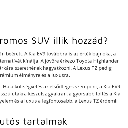
r
romos SUV illik hozzád?
 beérett. A Kia EV9 továbbra is az érték bajnoka, a
ernatívát kínálja. A jövőre érkező Toyota Highlander
márkára szeretnének hagyatkozni. A Lexus TZ pedig
 prémium élményre és a luxusra.
g. Ha a költségvetés az elsődleges szempont, a Kia EV9
sszú utakra készülsz gyakran, a gyorsabb töltés a Kia
nyelem és a luxus a legfontosabb, a Lexus TZ érdemli
utós tartalmak