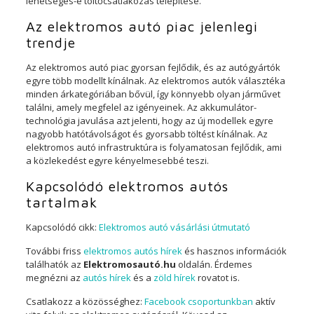
lehetséges-e töltőcsatlakozás telepítése.
Az elektromos autó piac jelenlegi
trendje
Az elektromos autó piac gyorsan fejlődik, és az autógyártók
egyre több modellt kínálnak. Az elektromos autók választéka
minden árkategóriában bővül, így könnyebb olyan járművet
találni, amely megfelel az igényeinek. Az akkumulátor-
technológia javulása azt jelenti, hogy az új modellek egyre
nagyobb hatótávolságot és gyorsabb töltést kínálnak. Az
elektromos autó infrastruktúra is folyamatosan fejlődik, ami
a közlekedést egyre kényelmesebbé teszi.
Kapcsolódó elektromos autós
tartalmak
Kapcsolódó cikk:
Elektromos autó vásárlási útmutató
További friss
elektromos autós hírek
és hasznos információk
találhatók az
Elektromosautó.hu
oldalán. Érdemes
megnézni az
autós hírek
és a
zöld hírek
rovatot is.
Csatlakozz a közösséghez:
Facebook csoportunkban
aktív