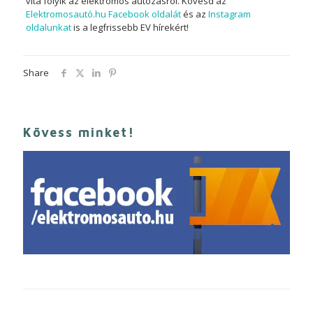
vita folyik az elektromos autózásról. Kövesd az
Elektromosautó.hu Facebook oldalát
és az
Instagram
oldalunkat
is a legfrissebb EV hírekért!
Share
Kövess minket!