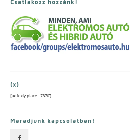
Csatlakozz hozzánk!
(x)
[adfoxly place='7870']
Maradjunk kapcsolatban!