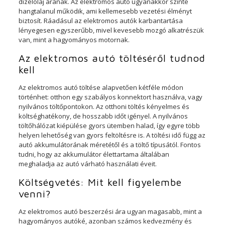
dízelolaj árának. Az elektromos autó ugyanakkor szinte
hangtalanul működik, ami kellemesebb vezetési élményt
biztosít. Ráadásul az elektromos autók karbantartása
lényegesen egyszerűbb, mivel kevesebb mozgó alkatrészük
van, mint a hagyományos motornak.
Az elektromos autó töltéséről tudnod
kell
Az elektromos autó töltése alapvetően kétféle módon
történhet: otthon egy szabályos konnektort használva, vagy
nyilvános töltőpontokon. Az otthoni töltés kényelmes és
költséghatékony, de hosszabb időt igényel. A nyilvános
töltőhálózat kiépülése gyors ütemben halad, így egyre több
helyen lehetőség van gyors feltöltésre is. A töltési idő függ az
autó akkumulátorának méretétől és a töltő típusától. Fontos
tudni, hogy az akkumulátor élettartama általában
meghaladja az autó várható használati éveit.
Költségvetés: Mit kell figyelembe
venni?
Az elektromos autó beszerzési ára ugyan magasabb, mint a
hagyományos autóké, azonban számos kedvezmény és