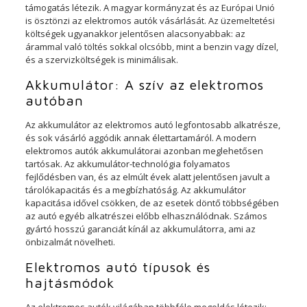
támogatás létezik. A magyar kormányzat és az Európai Unió
is ösztönzi az elektromos autók vásárlását. Az üzemeltetési
költségek ugyanakkor jelentősen alacsonyabbak: az
árammal való töltés sokkal olcsóbb, mint a benzin vagy dízel,
és a szervizköltségek is minimálisak.
Akkumulátor: A szív az elektromos
autóban
Az akkumulátor az elektromos autó legfontosabb alkatrésze,
és sok vásárló aggódik annak élettartamáról. A modern
elektromos autók akkumulátorai azonban meglehetősen
tartósak. Az akkumulátor-technológia folyamatos
fejlődésben van, és az elmúlt évek alatt jelentősen javult a
tárolókapacitás és a megbízhatóság. Az akkumulátor
kapacitása idővel csökken, de az esetek döntő többségében
az autó egyéb alkatrészei előbb elhasználódnak. Számos
gyártó hosszú garanciát kínál az akkumulátorra, ami az
önbizalmát növelheti.
Elektromos autó típusok és
hajtásmódok
Az elektromos autók világában többféle megoldás létezik: