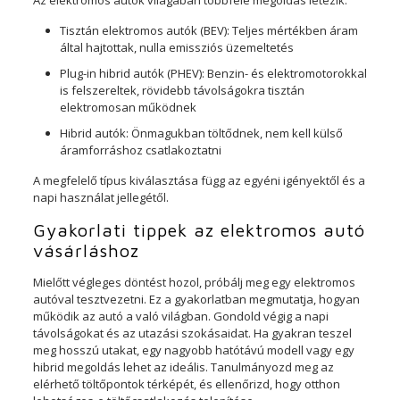
Tisztán elektromos autók (BEV): Teljes mértékben áram
által hajtottak, nulla emissziós üzemeltetés
Plug-in hibrid autók (PHEV): Benzin- és elektromotorokkal
is felszereltek, rövidebb távolságokra tisztán
elektromosan működnek
Hibrid autók: Önmagukban töltődnek, nem kell külső
áramforráshoz csatlakoztatni
A megfelelő típus kiválasztása függ az egyéni igényektől és a
napi használat jellegétől.
Gyakorlati tippek az elektromos autó
vásárláshoz
Mielőtt végleges döntést hozol, próbálj meg egy elektromos
autóval tesztvezetni. Ez a gyakorlatban megmutatja, hogyan
működik az autó a való világban. Gondold végig a napi
távolságokat és az utazási szokásaidat. Ha gyakran teszel
meg hosszú utakat, egy nagyobb hatótávú modell vagy egy
hibrid megoldás lehet az ideális. Tanulmányozd meg az
elérhető töltőpontok térképét, és ellenőrizd, hogy otthon