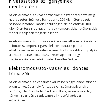
kiválasztása az igényeinek
megfelelően
Az elektromosautó kiválasztásakor először határozza meg
napi vezetési igényeit. Ha naponta 200 kilométert vezet,
nagyobb hatótávú modell szükséges, de ha csak 50–100
kilométert tesz meg naponta, egy kompaktabb, hatékonyabb
modell is teljesen megfelelő lehet.
Az elektromosautó típusa és mérete mellett a vezetési stílus
is fontos szempont. Egyes elektromosautók jobban
alkalmasak városi vezetésre, mások a hosszabb autópályás
utakra. Vásárlás előtt tesztvezetés ajánlott, hogy
megtapasztalja az adott modell kezelhetőségét.
Elektromosautó-vásárlás: döntési
tényezők
Az elektromosautó vásárlásakor vegyen figyelembe minden
olyan tényezőt, amely fontos az Ön számára. Ilyenek a
hatótáv, a töltési lehetőségek, a költség, az autó mérete, a
kényelmi szint és az adott modell megbízhatósági
előzménye.