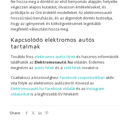
Ne hozza meg a döntést az első benyomás alapján; helyette
végezzen alapos kutatást, olvasson értékeléseket, és
próbálja ki az Önt érdeklő modelleket. Az elektromosautó
hosszú távú beruházás, és az átgondolt döntés biztosítja,
hogy az igényeinek és költségvetésének leginkább
megfelelő választást hozza meg.
Kapcsolódó elektromos autós
tartalmak
További friss
elektromos autós hírek
és hasznos információk
találhatók az
Elektromosautó.hu
oldalán. Érdemes
megnézni az
autós hírek
és a
zöld hírek
rovatot is.
Csatlakozz a közösséghez:
Facebook csoportunkban
aktív
vita folyik az elektromos autózásról. Kövesd az
Elektromosautó.hu Facebook oldalát
és az
Instagram
oldalunkat
is a legfrissebb EV hírekért!
Share