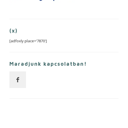
(x)
[adfoxly place='7870']
Maradjunk kapcsolatban!