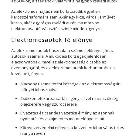
az SUV-ok, a szedánok, valamint a nagyobb családi autók.
Az elektromos hajtás nem korlátozódik egyetlen
karosszériaformára sem. Akár egy kicsi, városi járművet
keres, akár egy tágas családi autót, ma már van
elektromosautó-választék szinte minden igényre.
Elektromosautók fő előnyei
Az elektromosautók használata számos előnnyel jár az
autósok számára. A működési költségek jelentősen
alacsonyabbak, mivel az elektromosság olcsóbb az
üzemanyagnál, és az elektromosautók karbantartása is
kevésbé igényes.
Alacsony üzemeltetési költségek az elektromosság ár-
előnyét kihasználva
Csökkentett karbantartási igény, mivel nincs szükség
olajcserére vagy szűrőcserére
Élvezetes és csendes vezetési élmény az azonnali
nyomaték és a zajmentes motor előnyei miatt
Környezetvédelmi előnyök a közvetlen kibocsátás teljes
hiánya révén