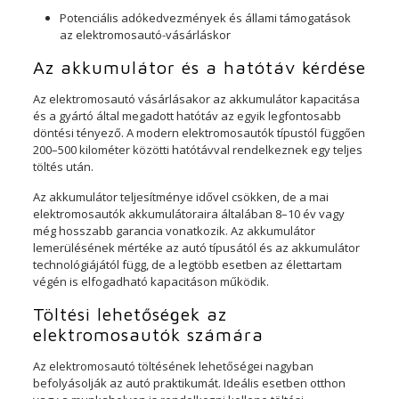
Potenciális adókedvezmények és állami támogatások
az elektromosautó-vásárláskor
Az akkumulátor és a hatótáv kérdése
Az elektromosautó vásárlásakor az akkumulátor kapacitása
és a gyártó által megadott hatótáv az egyik legfontosabb
döntési tényező. A modern elektromosautók típustól függően
200–500 kilométer közötti hatótávval rendelkeznek egy teljes
töltés után.
Az akkumulátor teljesítménye idővel csökken, de a mai
elektromosautók akkumulátoraira általában 8–10 év vagy
még hosszabb garancia vonatkozik. Az akkumulátor
lemerülésének mértéke az autó típusától és az akkumulátor
technológiájától függ, de a legtöbb esetben az élettartam
végén is elfogadható kapacitáson működik.
Töltési lehetőségek az
elektromosautók számára
Az elektromosautó töltésének lehetőségei nagyban
befolyásolják az autó praktikumát. Ideális esetben otthon