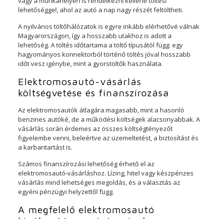
vagy a munkahelyen is rendelkezni kellene töltési
lehetőséggel, ahol az autó a nap nagy részét feltöltheti.
A nyilvános töltőhálózatok is egyre inkább elérhetővé válnak
Magyarországon, így a hosszabb utakhoz is adott a
lehetőség. A töltés időtartama a töltő típusától függ: egy
hagyományos konnektorból történő töltés jóval hosszabb
időt vesz igénybe, mint a gyorstöltők használata.
Elektromosautó-vásárlás
költségvetése és finanszírozása
Az elektromosautók átlagára magasabb, mint a hasonló
benzines autóké, de a működési költségek alacsonyabbak. A
vásárlás során érdemes az összes költségtényezőt
figyelembe venni, beleértve az üzemeltetést, a biztosítást és
a karbantartást is.
Számos finanszírozási lehetőség érhető el az
elektromosautó-vásárláshoz. Lízing, hitel vagy készpénzes
vásárlás mind lehetséges megoldás, és a választás az
egyéni pénzügyi helyzettől függ.
A megfelelő elektromosautó