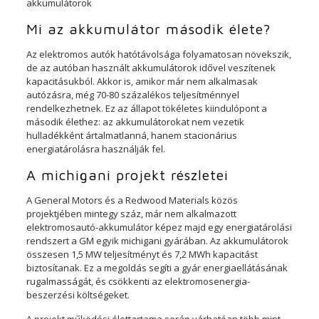
Mi az akkumulátor második élete?
Az elektromos autók hatótávolsága folyamatosan növekszik,
de az autóban használt akkumulátorok idővel veszítenek
kapacitásukból. Akkor is, amikor már nem alkalmasak
autózásra, még 70-80 százalékos teljesítménnyel
rendelkezhetnek. Ez az állapot tökéletes kiindulópont a
második élethez: az akkumulátorokat nem vezetik
hulladékként ártalmatlanná, hanem stacionárius
energiatárolásra használják fel.
A michigani projekt részletei
A General Motors és a Redwood Materials közös
projektjében mintegy száz, már nem alkalmazott
elektromosautó-akkumulátor képez majd egy energiatárolási
rendszert a GM egyik michigani gyárában. Az akkumulátorok
összesen 1,5 MW teljesítményt és 7,2 MWh kapacitást
biztosítanak. Ez a megoldás segíti a gyár energiaellátásának
rugalmasságát, és csökkenti az elektromosenergia-
beszerzési költségeket.