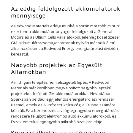
Az eddig feldolgozott akkumulátorok
mennyisége
A Redwood Materials eddigi munkája során már több mint 28
ezer tonna akkumulátor-anyagot feldolgozott a General
Motors és az Ultium Cells vállalatokból. Jelenleg közel tízezer
GM-akkumulátorcsomagot tartanak nyilván második életű
alkalmazásként a Redwood Energy energiatárolási divízión
keresztül.
Nagyobb projektek az Egyesült
Államokban
A michigani telepítés nem elszigetelt lépés. A Redwood
Materials már korábban megvalósított nagyobb léptékű
projekteket felújított GM-akkumulátorokkal. Nevadában,
Sparksban például egy jelentős energiatárolási rendszer
üzemel, amely az AI-infrastruktúra-cég, a Crusoe számára
készült. Ez a berendezés a világ legnagyobb energiatárolási
rendszere felújított elektromos autó akkumulátorokból, és
Észak-Amerika legnagyobb mikrohálózati projektje.
Körgazdálkodás az autóiparban