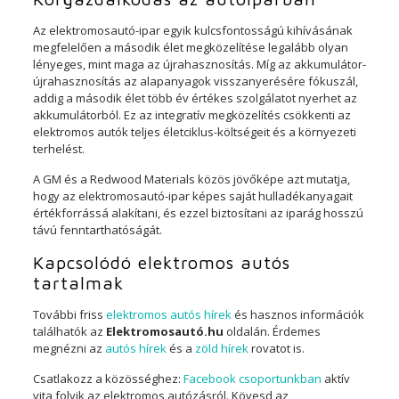
Az elektromosautó-ipar egyik kulcsfontosságú kihívásának
megfelelően a második élet megközelítése legalább olyan
lényeges, mint maga az újrahasznosítás. Míg az akkumulátor-
újrahasznosítás az alapanyagok visszanyerésére fókuszál,
addig a második élet több év értékes szolgálatot nyerhet az
akkumulátorból. Ez az integratív megközelítés csökkenti az
elektromos autók teljes életciklus-költségeit és a környezeti
terhelést.
A GM és a Redwood Materials közös jövőképe azt mutatja,
hogy az elektromosautó-ipar képes saját hulladékanyagait
értékforrássá alakítani, és ezzel biztosítani az iparág hosszú
távú fenntarthatóságát.
Kapcsolódó elektromos autós
tartalmak
További friss
elektromos autós hírek
és hasznos információk
találhatók az
Elektromosautó.hu
oldalán. Érdemes
megnézni az
autós hírek
és a
zöld hírek
rovatot is.
Csatlakozz a közösséghez:
Facebook csoportunkban
aktív
vita folyik az elektromos autózásról. Kövesd az