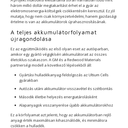
A projekt működési élettartama során várhatóan több mint
három millió dollár megtakarítást érhet el a gyár az
elektromosenergia-költségek csökkentésén keresztül. Ez jól
mutatja, hogy nem csak környezetvédelmi, hanem gazdasági
értelme is van az akkumulátorok újrahasznosításának.
A teljes akkumulátorfolyamat
újragondolása
Ez az együttműködés az első olyan eset az autóiparban,
amikor egy gyártó végigkíséri akkumulátorait az összes
életciklus-szakaszon. A GM és a Redwood Materials
partnerségi modell a következő lépésekből áll:
Gyártási hulladékanyag-feldolgozás az Ultium Cells
gyárakban
Autózás utáni akkumulátor-visszavétel és szétbontás
Második életbe helyezés energiatárolásként
Alapanyagok visszanyerése újabb akkumulátorokhoz
Ez a körfolyamat azt jelenti, hogy az akkumulátorban rejlő
anyagi érték maximálisan kihasználódik, és minimálisra
csökken a hulladék.