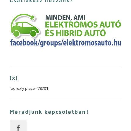
Csatlakozz hozzánk!
(x)
[adfoxly place='7870']
Maradjunk kapcsolatban!