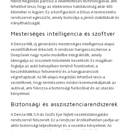
hibrid megoldás párosul a villámtöltéses technológiával, ami
lehetővé teszi, hogy az elektromos hatótávolság akár 430
kilométer is legyen. Ez a konfiguráció a DiSus-A testvezetési
rendszerrel egészül ki, amely biztosítja a jármű stabilitását és
irányíthatóságát.
Mesterséges intelligencia és szoftver
A Denza N8L új generációs mesterséges intelligencia alapú
vezetőfülkével érkezett. A rendszer hangasszisztense a
DeepSeek nagy nyelvi modellbe integrálódik, amely
támogatja az összetett műveletek kezelését. Ez magában
foglalja az autó belsejében történő fizetéseket, a
beszéddialektus-felismerést és a hangparancsok
végrehajtását. Az MI-alapú megoldás lehetővé teszi a
vezetőknek, hogy természetes módon kommunikáljanak az
autóval, ami fokozza a biztonsági funkciókat és az utazási
kényelmet.
Biztonsági és asszisztenciarendszerek
A Denza N8L 5.0-ás God’s Eye fejlett vezetéstámogatási
rendszerrel felszerelt. Ez a rendszer érzékelhetően javítja az
aktív biztonsági teljesítményt és a vezetési kényelmet. Az