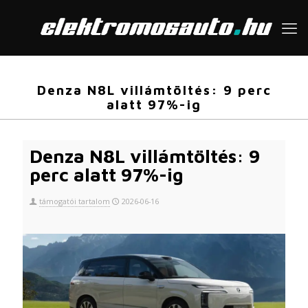
Denza N8L villámtöltés: 9 perc
alatt 97%-ig
Denza N8L villámtöltés: 9
perc alatt 97%-ig
támogatói tartalom
2026-06-16