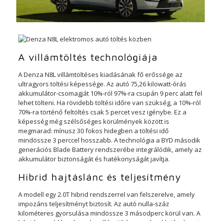
A villámtöltés technológiája
A Denza N8L villámtöltéses kiadásának fő erőssége az
ultragyors töltési képessége. Az autó 75,26 kilowatt-órás
akkumulátor-csomagját 10%-ról 97%-ra csupán 9 perc alatt fel
lehet tölteni. Ha rövidebb töltési időre van szükség, a 10%-ról
70%-ra történő feltöltés csak 5 percet vesz igénybe. Ez a
képesség még szélsőséges körülmények között is
megmarad: mínusz 30 fokos hidegben a töltési idő
mindössze 3 perccel hosszabb. A technológia a BYD második
generációs Blade Battery rendszerébe integrálódik, amely az
akkumulátor biztonságát és hatékonyságát javítja.
Hibrid hajtáslánc és teljesítmény
A modell egy 2.0T hibrid rendszerrel van felszerelve, amely
impozáns teljesítményt biztosít. Az autó nulla-száz
kilométeres gyorsulása mindössze 3 másodperc körül van. A