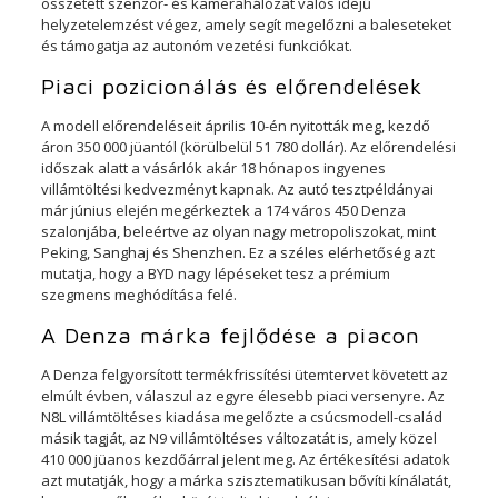
összetett szenzor- és kamerahálózat valós idejű
helyzetelemzést végez, amely segít megelőzni a baleseteket
és támogatja az autonóm vezetési funkciókat.
Piaci pozicionálás és előrendelések
A modell előrendeléseit április 10-én nyitották meg, kezdő
áron 350 000 jüantól (körülbelül 51 780 dollár). Az előrendelési
időszak alatt a vásárlók akár 18 hónapos ingyenes
villámtöltési kedvezményt kapnak. Az autó tesztpéldányai
már június elején megérkeztek a 174 város 450 Denza
szalonjába, beleértve az olyan nagy metropoliszokat, mint
Peking, Sanghaj és Shenzhen. Ez a széles elérhetőség azt
mutatja, hogy a BYD nagy lépéseket tesz a prémium
szegmens meghódítása felé.
A Denza márka fejlődése a piacon
A Denza felgyorsított termékfrissítési ütemtervet követett az
elmúlt évben, válaszul az egyre élesebb piaci versenyre. Az
N8L villámtöltéses kiadása megelőzte a csúcsmodell-család
másik tagját, az N9 villámtöltéses változatát is, amely közel
410 000 jüanos kezdőárral jelent meg. Az értékesítési adatok
azt mutatják, hogy a márka szisztematikusan bővíti kínálatát,