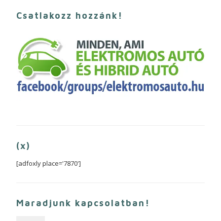
Csatlakozz hozzánk!
(x)
[adfoxly place='7870']
Maradjunk kapcsolatban!