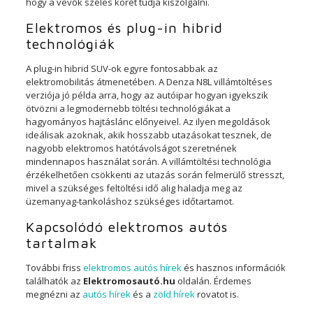
hogy a vevők széles körét tudja kiszolgálni.
Elektromos és plug-in hibrid
technológiák
A plug-in hibrid SUV-ok egyre fontosabbak az
elektromobilitás átmenetében. A Denza N8L villámtöltéses
verziója jó példa arra, hogy az autóipar hogyan igyekszik
ötvözni a legmodernebb töltési technológiákat a
hagyományos hajtáslánc előnyeivel. Az ilyen megoldások
ideálisak azoknak, akik hosszabb utazásokat tesznek, de
nagyobb elektromos hatótávolságot szeretnének
mindennapos használat során. A villámtöltési technológia
érzékelhetően csökkenti az utazás során felmerülő stresszt,
mivel a szükséges feltöltési idő alig haladja meg az
üzemanyag-tankoláshoz szükséges időtartamot.
Kapcsolódó elektromos autós
tartalmak
További friss
elektromos autós hírek
és hasznos információk
találhatók az
Elektromosautó.hu
oldalán. Érdemes
megnézni az
autós hírek
és a
zöld hírek
rovatot is.