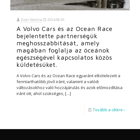
Dobi Viktória
2024-08-30
A Volvo Cars és az Ocean Race
bejelentette partnerségük
meghosszabbítását, amely
magában foglalja az óceánok
egészségével kapcsolatos közös
küldetésüket.
A Volvo Cars és az Ocean Race egyaránt elkötelezett a
fenntarthatóbb jövő iránt, valamint a valódi
változásokhoz való hozzájárulás és azok előmozdítása
iránt ott, ahol szükséges,
[…]
Tovább a cikkre ›