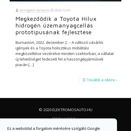
támogatói tartalom
2022-12-03
Megkezdődik a Toyota Hilux
hidrogén üzemanyagcellás
prototípusának fejlesztése
Burnaston, 2022. december 2. – A változó vásárlói
igények és a Toyota holisztikus mobilitási
megközelítése vezérelve minden szektorban, a vállalat
új lehetőséget fedezett fel a haszongépjárművek
piacán
[…]
Tovább a cikkre ›
© 2020 ELEKTROMOSAUTO.HU
Médiaajánlat
Impresszum, jogi nyilatkozat és adatvédelem
Ez a weboldal a forgalom mérésére szolgáló Google
Facebook csoport
Facebook oldal