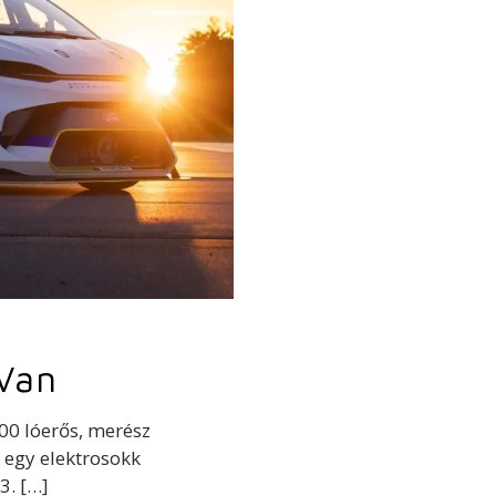
rVan
000 lóerős, merész
t egy elektrosokk
3.
[…]