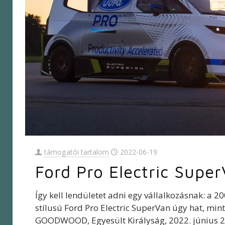
támogatói tartalom
2022-06-19
Ford Pro Electric Supe
Így kell lendületet adni egy vállalkozásnak: a 2
stílusú Ford Pro Electric SuperVan úgy hat, min
GOODWOOD, Egyesült Királyság, 2022. június 2