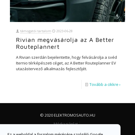
támogatói tartalom
2023-06-28
Rivian megvásárolja az A Better
Routeplannert
A Rivian szerdán bejelentette, hogy felvásárolja a svéd
Iternio térképészeti céget, az A Better Routeplanner EV
utazástervező alkalmazás fejlesztőjét.
Tovább a cikkre ›
© 2020 ELEKTROMOSAUTO.HU
Médiaajánlat
Impresszum, jogi nyilatkozat és adatvédelem
Ez a weboldal a forgalom mérésére szolgáló Google