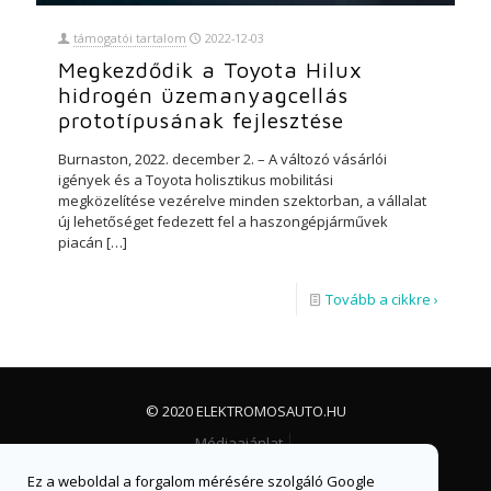
támogatói tartalom
2022-12-03
Megkezdődik a Toyota Hilux
hidrogén üzemanyagcellás
prototípusának fejlesztése
Burnaston, 2022. december 2. – A változó vásárlói
igények és a Toyota holisztikus mobilitási
megközelítése vezérelve minden szektorban, a vállalat
új lehetőséget fedezett fel a haszongépjárművek
piacán
[…]
Tovább a cikkre ›
© 2020 ELEKTROMOSAUTO.HU
Médiaajánlat
Impresszum, jogi nyilatkozat és adatvédelem
Ez a weboldal a forgalom mérésére szolgáló Google
Facebook csoport
Facebook oldal