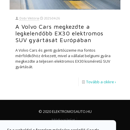
Dobi Viktória
2025-04-26
A Volvo Cars megkezdte a
legkelendőbb EX30 elektromos
SUV gyártását Európában
A Volvo Cars és genti gyártóüzeme ma fontos
mérföldkőhöz érkezett, mivel a vállalat belgiumi gyára
megkezdte a teljesen elektromos EX30 kisméretű SUV
gyártását.
Tovább a cikkre ›
© 2020 ELEKTROMOSAUTO.HU
Médiaajánlat
Impresszum, jogi nyilatkozat és adatvédelem