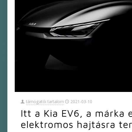
támogatói tartalom
2021-03-10
Itt a Kia EV6, a márka e
elektromos hajtásra te