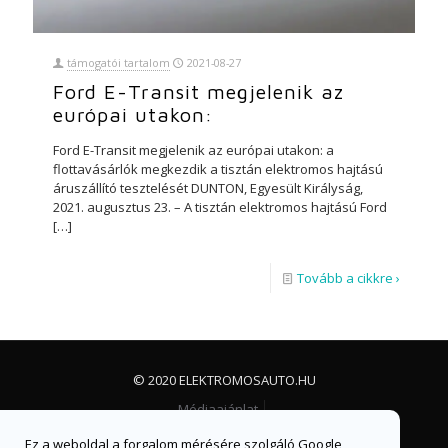
támogatói tartalom
2021-08-27
Ford E-Transit megjelenik az
európai utakon:
Ford E-Transit megjelenik az európai utakon: a
flottavásárlók megkezdik a tisztán elektromos hajtású
áruszállító tesztelését DUNTON, Egyesült Királyság,
2021. augusztus 23. – A tisztán elektromos hajtású Ford
[…]
Tovább a cikkre ›
© 2020 ELEKTROMOSAUTO.HU
Médiaajánlat
Impresszum, jogi nyilatkozat és adatvédelem
Ez a weboldal a forgalom mérésére szolgáló Google
Facebook csoport
Facebook oldal