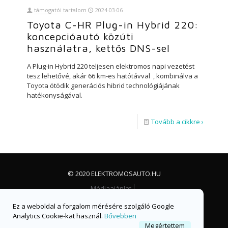
támogatói tartalom
2024-03-06
Toyota C-HR Plug-in Hybrid 220:
koncepcióautó közúti
használatra, kettős DNS-sel
A Plug-in Hybrid 220 teljesen elektromos napi vezetést
tesz lehetővé, akár 66 km-es hatótávval , kombinálva a
Toyota ötödik generációs hibrid technológiájának
hatékonyságával.
Tovább a cikkre ›
© 2020 ELEKTROMOSAUTO.HU
Médiaajánlat
Impresszum, jogi nyilatkozat és adatvédelem
Ez a weboldal a forgalom mérésére szolgáló Google
Facebook csoport
Facebook oldal
Analytics Cookie-kat használ.
Bővebben
Megértettem