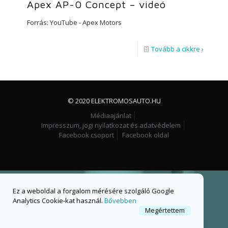
Apex AP-0 Concept – videó
Forrás: YouTube - Apex Motors
Tovább a cikkre ›
© 2020 ELEKTROMOSAUTO.HU
Médiaajánlat
Impresszum, jogi nyilatkozat és adatvédelem
Facebook csoport
Facebook oldal
Ez a weboldal a forgalom mérésére szolgáló Google
Analytics Cookie-kat használ.
Bővebben
Megértettem