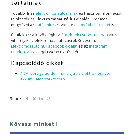
tartalmak
További friss
elektromos autós hírek
és hasznos információk
találhatók az
Elektromosautó.hu
oldalán. Érdemes
megnézni az
autós hírek
rovatot és a
további híreinket
is.
Csatlakozz a közösséghez:
Facebook csoportunkban
aktív
vita folyik az elektromos autózásról. Kövesd az
Elektromosautó.hu Facebook oldalát
és az
Instagram
oldalunkat
is a legfrissebb EV hírekért!
Kapcsolódó cikkek
A CATL világpiaci dominanciája az elektromosautó-
akkumulátor szektorban
Share
Kövess minket!