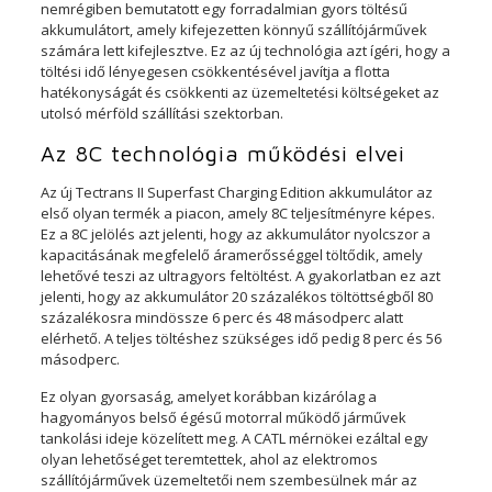
nemrégiben bemutatott egy forradalmian gyors töltésű
akkumulátort, amely kifejezetten könnyű szállítójárművek
számára lett kifejlesztve. Ez az új technológia azt ígéri, hogy a
töltési idő lényegesen csökkentésével javítja a flotta
hatékonyságát és csökkenti az üzemeltetési költségeket az
utolsó mérföld szállítási szektorban.
Az 8C technológia működési elvei
Az új Tectrans II Superfast Charging Edition akkumulátor az
első olyan termék a piacon, amely 8C teljesítményre képes.
Ez a 8C jelölés azt jelenti, hogy az akkumulátor nyolcszor a
kapacitásának megfelelő áramerősséggel töltődik, amely
lehetővé teszi az ultragyors feltöltést. A gyakorlatban ez azt
jelenti, hogy az akkumulátor 20 százalékos töltöttségből 80
százalékosra mindössze 6 perc és 48 másodperc alatt
elérhető. A teljes töltéshez szükséges idő pedig 8 perc és 56
másodperc.
Ez olyan gyorsaság, amelyet korábban kizárólag a
hagyományos belső égésű motorral működő járművek
tankolási ideje közelített meg. A CATL mérnökei ezáltal egy
olyan lehetőséget teremtettek, ahol az elektromos
szállítójárművek üzemeltetői nem szembesülnek már az