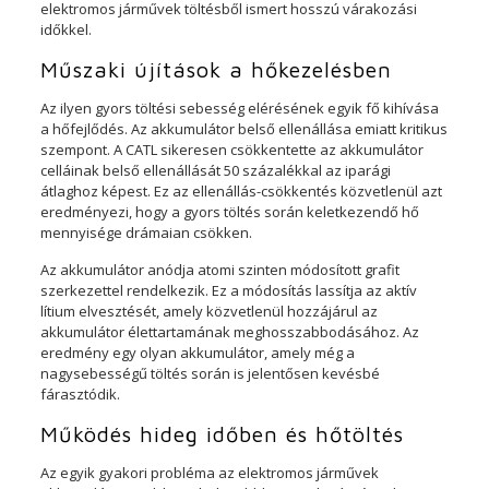
elektromos járművek töltésből ismert hosszú várakozási
időkkel.
Műszaki újítások a hőkezelésben
Az ilyen gyors töltési sebesség elérésének egyik fő kihívása
a hőfejlődés. Az akkumulátor belső ellenállása emiatt kritikus
szempont. A CATL sikeresen csökkentette az akkumulátor
celláinak belső ellenállását 50 százalékkal az iparági
átlaghoz képest. Ez az ellenállás-csökkentés közvetlenül azt
eredményezi, hogy a gyors töltés során keletkezendő hő
mennyisége drámaian csökken.
Az akkumulátor anódja atomi szinten módosított grafit
szerkezettel rendelkezik. Ez a módosítás lassítja az aktív
lítium elvesztését, amely közvetlenül hozzájárul az
akkumulátor élettartamának meghosszabbodásához. Az
eredmény egy olyan akkumulátor, amely még a
nagysebességű töltés során is jelentősen kevésbé
fárasztódik.
Működés hideg időben és hőtöltés
Az egyik gyakori probléma az elektromos járművek