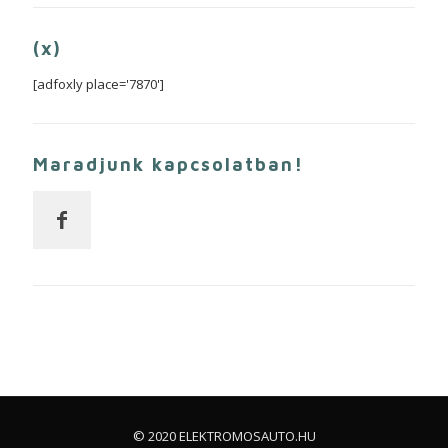
(x)
[adfoxly place='7870']
Maradjunk kapcsolatban!
© 2020 ELEKTROMOSAUTO.HU