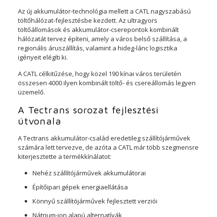
Az új akkumulátor-technológia mellett a CATL nagyszabású
töltőhálózat-fejlesztésbe kezdett. Az ultragyors
töltőállomások és akkumulátor-cserepontok kombinált
hálózatát tervez építeni, amely a város belső szállítása, a
regionális áruszállítás, valamint a hideg-lánc logisztika
igényeit elégíti ki.
A CATL célkitűzése, hogy közel 190 kínai város területén
összesen 4000 ilyen kombinált töltő- és csereállomás legyen
üzemelő.
A Tectrans sorozat fejlesztési
útvonala
A Tectrans akkumulátor-család eredetileg szállítójárművek
számára lett tervezve, de azóta a CATL már több szegmensre
kiterjesztette a termékkínálatot:
Nehéz szállítójárművek akkumulátorai
Építőipari gépek energiaellátása
Könnyű szállítójárművek fejlesztett verziói
Nátrium-ion alapú alternatívák