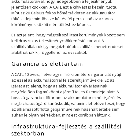
akkumulátoraival, hogy hidegebbben a teljesítményük
jelentősen csökken. A CATL ezt a kihívást is kezelni tudta.
Mínusz 20 Celsius fokos hőmérsékleten az akkumulátor
töltési ideje mindössze két és fél perccel nő az azonos
körülmények között mért töltéshez képest.
Ez azt jelenti, hogy még téli szállítási körülmények között sem
kell drasztikus teljesítménycsökkenéstől tartani. A
szállítóvállalatok így megbízhatóbb szállítási menetrendeket
alakíthatnak ki, függetlenül az évszaktól.
Garancia és élettartam
A CATL 10 éves, illetve egy millió kilométeres garanciát nyújt
az ezzel az akkumulátorral felszerelt járművekre. Ez az
ígéret azt jelenti, hogy az akkumulátor elvárásainak
megfelelően fog működni a jármű teljes üzemideje alatt. A
hosszú garancia-időtartam az akkumulátor minőségéről és
megbízhatóságáról tanúskodik, valamint lehetővé teszi, hogy
az alkalmazott flotta gépjárműveinek használt értéke sem
zuhan le olyan mértékben, mint ezt korábban láttunk.
Infrastruktúra-fejlesztés a szállítási
szektorban