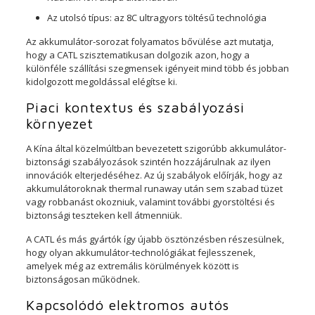
Az utolsó típus: az 8C ultragyors töltésű technológia
Az akkumulátor-sorozat folyamatos bővülése azt mutatja,
hogy a CATL szisztematikusan dolgozik azon, hogy a
különféle szállítási szegmensek igényeit mind több és jobban
kidolgozott megoldással elégítse ki.
Piaci kontextus és szabályozási
környezet
A Kína által közelmúltban bevezetett szigorúbb akkumulátor-
biztonsági szabályozások szintén hozzájárulnak az ilyen
innovációk elterjedéséhez. Az új szabályok előírják, hogy az
akkumulátoroknak thermal runaway után sem szabad tüzet
vagy robbanást okozniuk, valamint további gyorstöltési és
biztonsági teszteken kell átmenniük.
A CATL és más gyártók így újabb ösztönzésben részesülnek,
hogy olyan akkumulátor-technológiákat fejlesszenek,
amelyek még az extremális körülmények között is
biztonságosan működnek.
Kapcsolódó elektromos autós