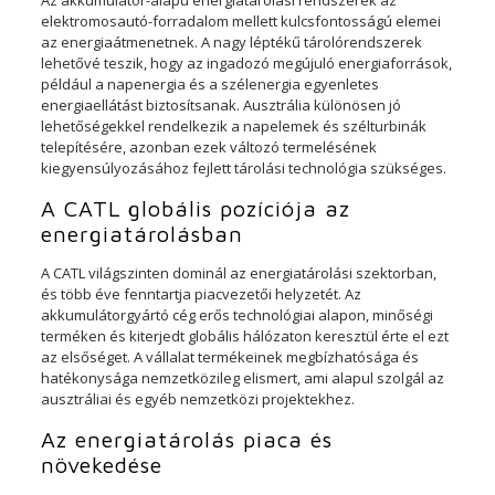
elektromosautó-forradalom mellett kulcsfontosságú elemei
az energiaátmenetnek. A nagy léptékű tárolórendszerek
lehetővé teszik, hogy az ingadozó megújuló energiaforrások,
például a napenergia és a szélenergia egyenletes
energiaellátást biztosítsanak. Ausztrália különösen jó
lehetőségekkel rendelkezik a napelemek és szélturbinák
telepítésére, azonban ezek változó termelésének
kiegyensúlyozásához fejlett tárolási technológia szükséges.
A CATL globális pozíciója az
energiatárolásban
A CATL világszinten dominál az energiatárolási szektorban,
és több éve fenntartja piacvezetői helyzetét. Az
akkumulátorgyártó cég erős technológiai alapon, minőségi
terméken és kiterjedt globális hálózaton keresztül érte el ezt
az elsőséget. A vállalat termékeinek megbízhatósága és
hatékonysága nemzetközileg elismert, ami alapul szolgál az
ausztráliai és egyéb nemzetközi projektekhez.
Az energiatárolás piaca és
növekedése