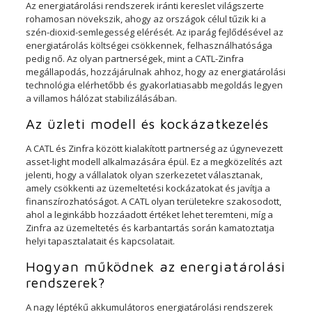
Az energiatárolási rendszerek iránti kereslet világszerte
rohamosan növekszik, ahogy az országok célul tűzik ki a
szén-dioxid-semlegesség elérését. Az iparág fejlődésével az
energiatárolás költségei csökkennek, felhasználhatósága
pedig nő. Az olyan partnerségek, mint a CATL-Zinfra
megállapodás, hozzájárulnak ahhoz, hogy az energiatárolási
technológia elérhetőbb és gyakorlatiasabb megoldás legyen
a villamos hálózat stabilizálásában.
Az üzleti modell és kockázatkezelés
A CATL és Zinfra között kialakított partnerség az úgynevezett
asset-light modell alkalmazására épül. Ez a megközelítés azt
jelenti, hogy a vállalatok olyan szerkezetet választanak,
amely csökkenti az üzemeltetési kockázatokat és javítja a
finanszírozhatóságot. A CATL olyan területekre szakosodott,
ahol a leginkább hozzáadott értéket lehet teremteni, míg a
Zinfra az üzemeltetés és karbantartás során kamatoztatja
helyi tapasztalatait és kapcsolatait.
Hogyan működnek az energiatárolási
rendszerek?
A nagy léptékű akkumulátoros energiatárolási rendszerek