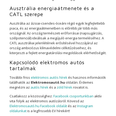
Ausztrália energiaátmenete és a
CATL szerepe
Ausztrália az ázsiai-csendes-óceáni régió egyik legfejlettebb
piaca, és az energiaátmenetben is előrébb jár több más
országnál. Az ország természeti erőforrásai (napsugárzás,
szélpotenciál) ideálisak a megújuló energia termeléséhez. A
CATL ausztráliai jelenlétének erősítésével hozzájárul az
ország ambiciózus klímavédelmi célkitűzéseihez, és
kiterjeszti a fejlett energiatárolási megoldások elérhetőségét.
Kapcsolódó elektromos autós
tartalmak
További friss
elektromos autós hírek
és hasznos információk
találhatók az
Elektromosautó.hu
oldalán. Érdemes
megnézni az
autós hírek
és a
zöld hírek
rovatot is.
Csatlakozz a közösséghez:
Facebook csoportunkban
aktív
vita folyik az elektromos autózásról. Kövesd az
Elektromosautó.hu Facebook oldalát
és az
Instagram
oldalunkat
is a legfrissebb EV hírekért!