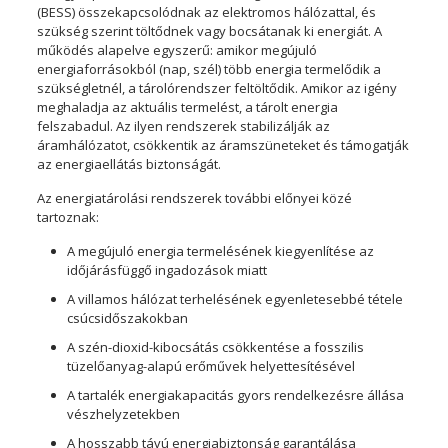
(BESS) összekapcsolódnak az elektromos hálózattal, és
szükség szerint töltődnek vagy bocsátanak ki energiát. A
működés alapelve egyszerű: amikor megújuló
energiaforrásokból (nap, szél) több energia termelődik a
szükségletnél, a tárolórendszer feltöltődik. Amikor az igény
meghaladja az aktuális termelést, a tárolt energia
felszabadul. Az ilyen rendszerek stabilizálják az
áramhálózatot, csökkentik az áramszüneteket és támogatják
az energiaellátás biztonságát.
Az energiatárolási rendszerek további előnyei közé
tartoznak:
A megújuló energia termelésének kiegyenlítése az
időjárásfüggő ingadozások miatt
A villamos hálózat terhelésének egyenletesebbé tétele
csúcsidőszakokban
A szén-dioxid-kibocsátás csökkentése a fosszilis
tüzelőanyag-alapú erőművek helyettesítésével
A tartalék energiakapacitás gyors rendelkezésre állása
vészhelyzetekben
A hosszabb távú energiabiztonság garantálása