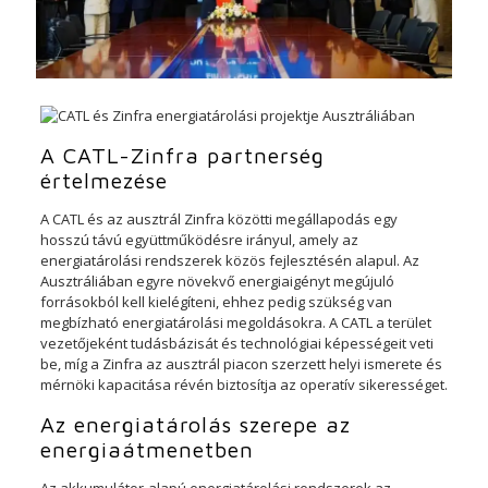
A CATL-Zinfra partnerség
értelmezése
A CATL és az ausztrál Zinfra közötti megállapodás egy
hosszú távú együttműködésre irányul, amely az
energiatárolási rendszerek közös fejlesztésén alapul. Az
Ausztráliában egyre növekvő energiaigényt megújuló
forrásokból kell kielégíteni, ehhez pedig szükség van
megbízható energiatárolási megoldásokra. A CATL a terület
vezetőjeként tudásbázisát és technológiai képességeit veti
be, míg a Zinfra az ausztrál piacon szerzett helyi ismerete és
mérnöki kapacitása révén biztosítja az operatív sikerességet.
Az energiatárolás szerepe az
energiaátmenetben
Az akkumulátor-alapú energiatárolási rendszerek az