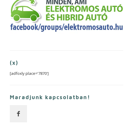
(x)
[adfoxly place='7870']
Maradjunk kapcsolatban!