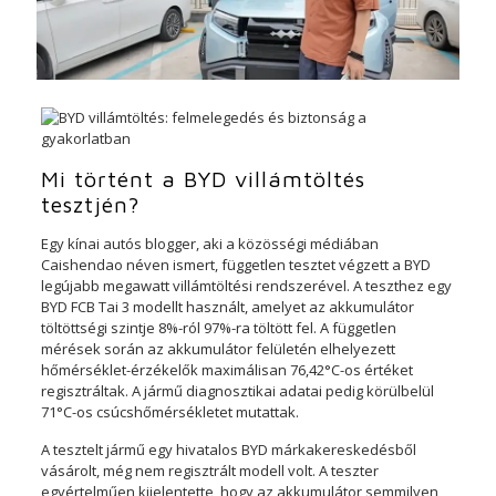
Mi történt a BYD villámtöltés
tesztjén?
Egy kínai autós blogger, aki a közösségi médiában
Caishendao néven ismert, független tesztet végzett a BYD
legújabb megawatt villámtöltési rendszerével. A teszthez egy
BYD FCB Tai 3 modellt használt, amelyet az akkumulátor
töltöttségi szintje 8%-ról 97%-ra töltött fel. A független
mérések során az akkumulátor felületén elhelyezett
hőmérséklet-érzékelők maximálisan 76,42°C-os értéket
regisztráltak. A jármű diagnosztikai adatai pedig körülbelül
71°C-os csúcshőmérsékletet mutattak.
A tesztelt jármű egy hivatalos BYD márkakereskedésből
vásárolt, még nem regisztrált modell volt. A teszter
egyértelműen kijelentette, hogy az akkumulátor semmilyen