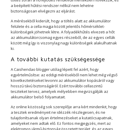
a beépített hűtési rendszer nélkül nem lehetne
biztonságosan elvégezni az eljárást.
A mérésekből kiderült, hogy a töltés alatt az akkumulátor
felülete és a cella magja között jelentős hőmérséklet-
különbségek jöhetnek létre. A folyadékhűtés elvezeti a hőt
az akkumulátorcsomag egyes részeiből, de az egyes cellák
között még így is viszonylag nagy különbségek alakulhatnak
ki.
A további kutatás szükségessége
A Caishendao blogger utólag lépett fel azért, hogy
egyértelműsítse: az eddigi mérésekből nem lehet még végső
következtetéseket levonni az akkumulátor kopásáról vagy
hosszú távú biztonságáról. Ezért további cellaszintű
teszteket tervez, amelyek mélyebben megvizsgálják az
akkumulátor belső folyamatait.
Az online közösség sok szereplője arra kért mindenkit, hogy
a tesztek eredményeit ne idézzék részlegesen, és ne
tulajdonítsanak olyan értelmezéseket a kutatócsapatnak,
amelyeket nem adtak elő. Ez fontos megjegyzés, mert az
elektromos jármű-biztonság összetett terület, és az egyes