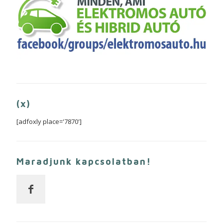
(x)
[adfoxly place='7870']
Maradjunk kapcsolatban!