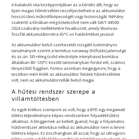
A kialakuló vita középpontjában az a kérdés állt, hogy az
ilyen magas hőmérséklet veszélyeztetheti-e az akkumulátor
hosszú távú működőképességét vagy biztonságát. Néhány
szakértő a Kínában még kötelezővé nem vált GB/T 44500-
2024 szabvány mellékletére hivatkozott, amely lítiumvas-
foszfát akkumulátorokra 65°C-os határértéket javasol.
Az akkumulátor belső szerkezetét vizsgáló tudományos
tanulmányok szerint a termikus runaway (hőfutás) jelensége
és az ún. SEI-réteg (solid electrolyte interphase) bomlása
általában 80–120°C közötti tartományban fordul elő, számos
tényezőtől függően. Fontos azonban megjegyezni, hogy a
tesztben mért érték az akkumulátor felületi hőmérséklete
volt, nem az akkumulátorcellák belső magja.
A hűtési rendszer szerepe a
villámtöltésben
Az egyik kritikus szempont az volt, hogy a BYD egy megawatt
töltési teljesítményre képes rendszerben folyadékhűtést
alkalmaz. A bloggernek az keltett gyanút, hogy a folyamatos
hűtőrendszer aktivitása nélkül az akkumulátor nem is lenne
töltésre képes. Ez összhangban áll azzal, hogy az ultragyors
töltés során a hőfejlődés rendkívüli mértékben növekszik, és