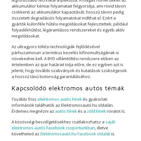
akkumulátor kémiai folyamatait felgyorsítja, ami rövid távon
csökkenti az akkumulátor kapacitását, hosszú távon pedig
összetett degradációs folyamatokat indíthat el. Ezért a
gyártók különféle hűtési megoldásokat fejlesztettek, például
folyadékhűtést, légáramlásos rendszereket és egyéb aktív
megoldásokat.
Az ultragyors töltési technológiák fejlődésével
párhuzamosan a termikus kezelés kifinomultságának is
növekednie kell. A BYD villámtöltési rendszere ebben az
értelemben az ipar határait tolja előre, de ez egyben azt is
jelenti, hogy további szabványok és kutatások szükségesek
a hosszú távú biztonság garantálásához.
Kapcsolódó elektromos autós témák
További friss
elektromos autós hírek
és gyakorlati
információk találhatók az Elektromosautó.hu oldalán.
Érdemes megnézni az
autós hírek
és a
zöld hírek
rovatot is.
A közösségi beszélgetésekhez csatlakozhatsz a
saját
elektromos autós Facebook csoportunkban
, illetve
követheted az
Elektromosautó.hu Facebook oldalát
is.