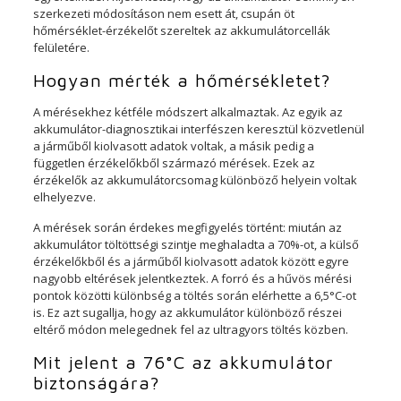
szerkezeti módosításon nem esett át, csupán öt
hőmérséklet-érzékelőt szereltek az akkumulátorcellák
felületére.
Hogyan mérték a hőmérsékletet?
A mérésekhez kétféle módszert alkalmaztak. Az egyik az
akkumulátor-diagnosztikai interfészen keresztül közvetlenül
a járműből kiolvasott adatok voltak, a másik pedig a
független érzékelőkből származó mérések. Ezek az
érzékelők az akkumulátorcsomag különböző helyein voltak
elhelyezve.
A mérések során érdekes megfigyelés történt: miután az
akkumulátor töltöttségi szintje meghaladta a 70%-ot, a külső
érzékelőkből és a járműből kiolvasott adatok között egyre
nagyobb eltérések jelentkeztek. A forró és a hűvös mérési
pontok közötti különbség a töltés során elérhette a 6,5°C-ot
is. Ez azt sugallja, hogy az akkumulátor különböző részei
eltérő módon melegednek fel az ultragyors töltés közben.
Mit jelent a 76°C az akkumulátor
biztonságára?