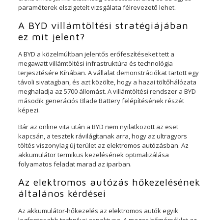
paraméterek elszigetelt vizsgálata félrevezető lehet.
A BYD villámtöltési stratégiájában
ez mit jelent?
A BYD a közelmúltban jelentős erőfeszítéseket tett a
megawatt villámtöltési infrastruktúra és technológia
terjesztésére Kínában. A vállalat demonstrációkat tartott egy
távoli sivatagban, és azt közölte, hogy a hazai töltőhálózata
meghaladja az 5700 állomást. A villámtöltési rendszer a BYD
második generációs Blade Battery felépítésének részét
képezi.
Bár az online vita után a BYD nem nyilatkozott az eset
kapcsán, a tesztek rávilágítanak arra, hogy az ultragyors
töltés viszonylag új terület az elektromos autózásban. Az
akkumulátor termikus kezelésének optimalizálása
folyamatos feladat marad az iparban.
Az elektromos autózás hőkezelésének
általános kérdései
Az akkumulátor-hőkezelés az elektromos autók egyik
legfontosabb technikai aspektusa. A magas hőmérséklet az