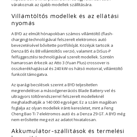
várakoznak az újabb modellek szállítására.
Villámtöltős modellek és az ellátási
nyomás
A BYD az elmúlt hónapokban számos villámtöltő (flash-
charging) technológiával felszerelt elektromos autó
bevezetésével bővítette portfólióját. Közéjük tartozik a
Denza B5 és B8 villámtöltős verzió, valamint a DiSus-P
felfüggesztési technológiával szerelt modellek. Szintén
hamarosan érkezik az Atto 3 (Yuan Plus) crossover is
összkerékhajtással és 240 kW-os hátsó motorral, villámtöltő
funkciót támogatva.
Az iparági becslések szerint a BYD teljesítetlen
megrendelései a másodgenerációs Blade Battery-vel és
ultragyors töltőrendszerrel felszerelt modelleknél
meghaladhatják a 140 000 egységet. Ez a szám magában
foglalja az olyan modellek iránti keresletet, mint a Feng
Cheng Bao Ti 7 elektromos autó és a Denza Z9 GT. A BYD még
nem erősítette meg ezt az adatot hivatalosan.
Akkumulátor-szállítások és termelési