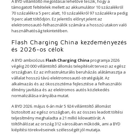
A BYD villámtöltő megoldásai lehetővé teszik, hogy a
támogatott feltételek mellett az akkumulátor 10 százalékról
70 százalékra 5 perc alatt, 10 százalékról 97 százalékra pedig
9 perc alatt töltődjön. Ez jelentős előnyt jelent az
elektromosautó-felhasználók számára a hosszú utakon való
használhatóság tekintetében.
Flash Charging China kezdeményezés
és 2026-os célok
A BYD ambiciózus
Flash Charging China
programja 2026
végéig 20 000 villámtöltő állomás telepítését tervezi az egész
országban. Ez az infrastrukturális beruházás alátámasztja a
vállalat hosszú távú elektromosautó-stratégiáját. Az
alkalmazás és az ökoszisztéma fejlesztése a felhasználói
élmény javítása és az elektromos autós közlekedés
normalizálása irányába mutat.
A BYD 2026. május 6-án már 5 924 villámtöltő állomást
biztosított az egész országban, és az összes leadott töltési
teljesítmény meghaladta a 21 millió kilowattórát. A
töltőhálózat az ország 312 városában működik, ami a BYD
kiépítési törekvéseinek szélességét jól mutatja.