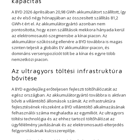
kapacitás
A BYD 2026 áprilisában 20,98 GWh akkumulátort szállított, így
az év első négy hónapjában az összesített szállítás 81,2
GWh-t ért el. Az akkumulátorgyártó azonban nem
pontosította, hogy ezen szállítások mekkora hányada kerül
az elektromosautó-szegmensbe a kínai piacon. Az
akkumulátor-szűkösség ellenére a BYD továbbra is magas
szinten teljesít a globális EV akkumulátor-piacon, és
domináns versenypozíciót tölt be a kínai és egyre több
nemzetközi piacon.
Az ultragyors töltési infrastruktúra
bővítése
A BYD egyidejűleg erőteljesen fejleszti töltőhálózatát az
egész országban. Az akkumulátorgyártó továbbra is aktívan
bővíti a villámtöltő állomások számát. Az infrastruktúra
fejlesztésének részeként a BYD villámtöltő alkalmazásának
felhasználói száma meghaladta az egymilliót. Az ultragyors
töltési technológia és az ehhez tartozó töltőhálózat az
ügyfélélmény javításának és az elektromosautó-elterjedés
felgyorsításának kulcsszereplője.