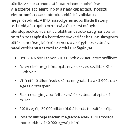
tükröz. Az elektromosautó-ipar rohamos bővülése
világszerte azt jelenti, hogy a nagy kapacitású, hosszú
élettartamú akkumulátorokat előállító vállalatok
megerősödnek. A BYD másodgenerációs Blade Battery
technológiája újabb biztonsági és teljesítménybeli
előrelépéseket hozhat az elektromosautó-szegmensbe, ami
szintén hozzájárul a kereslet növekedéséhez. Az ultragyors
töltési lehetőség különösen vonzó az ügyfelek számára,
mivel csökkenti az utazások töltési időigényét.
BYD 2026 áprilisában 20,98 GWh akkumulátort szállított
Az év első négy hónapjában az összes szállítás 81,2
GWh volt
Villámtöltő állomások száma meghaladja az 5 900-at az
egész országban
Flash-charging app-felhasználók száma túllépi az 1
milliót
2026 végéig 20 000 villámtöltő állomás telepítési célja
Potenciális teljesítetlen megrendelések a villámtöltős
modellekhez 140 000 egység körül