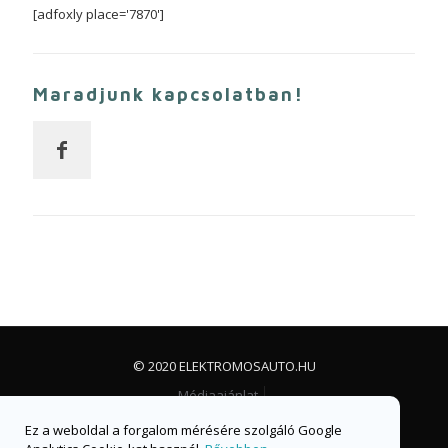
[adfoxly place='7870']
Maradjunk kapcsolatban!
© 2020 ELEKTROMOSAUTO.HU
Médiaajánlat
Impresszum, jogi nyilatkozat és adatvédelem
Ez a weboldal a forgalom mérésére szolgáló Google
Facebook csoport
Facebook oldal