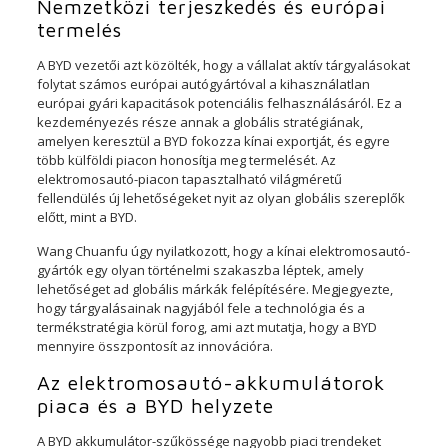
Nemzetközi terjeszkedés és európai
termelés
A BYD vezetői azt közölték, hogy a vállalat aktív tárgyalásokat
folytat számos európai autógyártóval a kihasználatlan
európai gyári kapacitások potenciális felhasználásáról. Ez a
kezdeményezés része annak a globális stratégiának,
amelyen keresztül a BYD fokozza kínai exportját, és egyre
több külföldi piacon honosítja meg termelését. Az
elektromosautó-piacon tapasztalható világméretű
fellendülés új lehetőségeket nyit az olyan globális szereplők
előtt, mint a BYD.
Wang Chuanfu úgy nyilatkozott, hogy a kínai elektromosautó-
gyártók egy olyan történelmi szakaszba léptek, amely
lehetőséget ad globális márkák felépítésére. Megjegyezte,
hogy tárgyalásainak nagyjából fele a technológia és a
termékstratégia körül forog, ami azt mutatja, hogy a BYD
mennyire összpontosít az innovációra.
Az elektromosautó-akkumulátorok
piaca és a BYD helyzete
A BYD akkumulátor-szűkössége nagyobb piaci trendeket