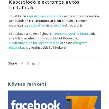
Kapcsolódó elektromos autós
tartalmak
További friss
elektromos autós hírek
és hasznos információk
találhatók az
Elektromosautó.hu
oldalán. Érdemes
megnézni az
autós hírek
és a
zöld hírek
rovatot is.
Csatlakozz a közösséghez:
Facebook csoportunkban
aktív
vita folyik az elektromos autózásról. Kövesd az
Elektromosautó.hu Facebook oldalát
és az
Instagram
oldalunkat
is a legfrissebb EV hírekért!
Share
Kövess minket!