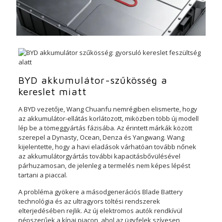
BYD akkumulátor-szűkösség a
kereslet miatt
A BYD vezetője, Wang Chuanfu nemrégiben elismerte, hogy
az akkumulátor-ellátás korlátozott, miközben több új modell
lép be a tömeggyártás fázisába. Az érintett márkák között
szerepel a Dynasty, Ocean, Denza és Yangwang. Wang
kijelentette, hogy a havi eladások várhatóan tovább nőnek
az akkumulátorgyártás további kapacitásbővülésével
párhuzamosan, de jelenleg a termelés nem képes lépést
tartani a piaccal.
A probléma gyökere a másodgenerációs Blade Battery
technológia és az ultragyors töltési rendszerek
elterjedésében rejlik. Az új elektromos autók rendkívül
népszerűek a kínai piacon, ahol az ügyfelek szívesen