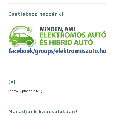
Csatlakozz hozzánk!
(x)
[adfoxly place='7870']
Maradjunk kapcsolatban!