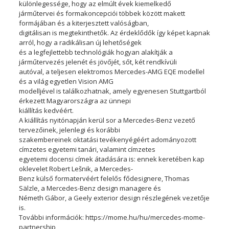
különlegessége, hogy az elmúlt évek kiemelkedő
járműtervei és formakoncepciói többek között makett
formájában és a kiterjesztett valóságban,
digitálisan is megtekinthetők. Az érdeklődők így képet kapnak
arról, hogy a radikálisan új lehetőségek
és a legfejlettebb technológiák hogyan alakítják a
járműtervezés jelenét és jövőjét, sőt, két rendkívüli
autóval, a teljesen elektromos Mercedes-AMG EQE modellel
és a világ egyetlen Vision AMG
modelljével is találkozhatnak, amely egyenesen Stuttgartból
érkezett Magyarországra az ünnepi
kiállítás kedvéért.
A kiállítás nyitónapján kerül sor a Mercedes-Benz vezető
tervezőinek, jelenlegi és korábbi
szakembereinek oktatási tevékenyégéért adományozott
címzetes egyetemi tanári, valamint címzetes
egyetemi docensi címek átadására is: ennek keretében kap
oklevelet Robert Lešnik, a Mercedes-
Benz külső formatervéért felelős fődesignere, Thomas
Sälzle, a Mercedes-Benz design managere és
Németh Gábor, a Geely exterior design részlegének vezetője
is.
További információk: https://mome.hu/hu/mercedes-mome-
partnership