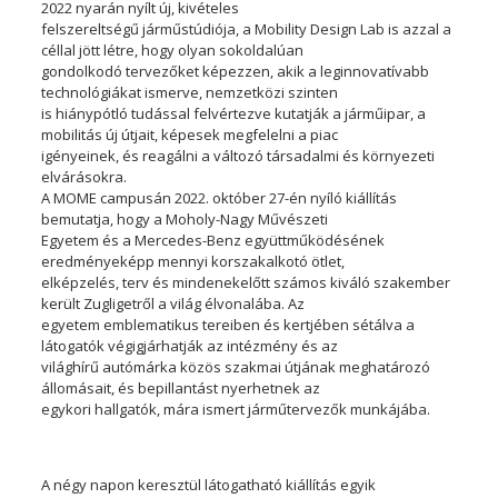
2022 nyarán nyílt új, kivételes
felszereltségű járműstúdiója, a Mobility Design Lab is azzal a
céllal jött létre, hogy olyan sokoldalúan
gondolkodó tervezőket képezzen, akik a leginnovatívabb
technológiákat ismerve, nemzetközi szinten
is hiánypótló tudással felvértezve kutatják a járműipar, a
mobilitás új útjait, képesek megfelelni a piac
igényeinek, és reagálni a változó társadalmi és környezeti
elvárásokra.
A MOME campusán 2022. október 27-én nyíló kiállítás
bemutatja, hogy a Moholy-Nagy Művészeti
Egyetem és a Mercedes-Benz együttműködésének
eredményeképp mennyi korszakalkotó ötlet,
elképzelés, terv és mindenekelőtt számos kiváló szakember
került Zugligetről a világ élvonalába. Az
egyetem emblematikus tereiben és kertjében sétálva a
látogatók végigjárhatják az intézmény és az
világhírű autómárka közös szakmai útjának meghatározó
állomásait, és bepillantást nyerhetnek az
egykori hallgatók, mára ismert járműtervezők munkájába.
A négy napon keresztül látogatható kiállítás egyik