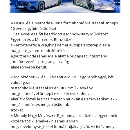
A MOME és a Mercedes-Benz formabontó kiállítással ünnepli
20 éves együttműködését
Húsz évvel ezelőtt kezdődött a Moholy-Nagy Művészeti
Egyetem és a Mercedes-Benz közös
sikertörténete: a világhírű német autóipari szereplő és a
magyar egyetem modellértékű
együttműködésének ideje alatt a budapesti intézmény
járműtervezési programja a világ
élmezőnyébe került.
2022. október 27. és 30. között a MOME egy rendhagyó, két
valóságban is
testet öltő kiállítással és a SHIFT című kiadvány
megjelenésével ünnepli ezt a két évtizedet, az
elmúlt időszak legizgalmasabb munkáit és a tervezőket, akik
megálmodták és megvalósították
azokat.
A Moholy-Nagy Művészeti Egyetem azok közé az egyetemek
közé tartozik, amelyek hisznek abban,
hogy tevékenységükkel formálhatják a jövőt. Az intézmény