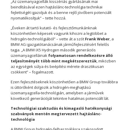
„Az üzemanyagcellák kisszériás gyártásának mai
beindításával ezen hajtáslánc-technológia technikai
fejlettségét igazoljuk és a benne rejlő jövőbeni potenciált
nyomatékosítjuk” – tette hozzá.
„Éveken át tartó kutató- és fejlesztőmunkánknak
köszönhetően képesek vagyunk kihozni a legtöbbet a
hidrogén-technológiából” – vette át a szót
Frank Weber
, a
BMW AG igazgatótanácsának járműfejlesztésért felelős
tagja. „A BMW iX5 Hydrogen második generációs
üzemanyagcelláinak
folyamatosan rendelkezésre álló
teljesítményét több mint megkétszereztük
, miközben
az egységek súlya és beépítési mérete drasztikusan
csökkent” – fogalmazott.
Ezen fejlesztéseknek köszönhetően a BMW Group továbbra
is úttörőként dolgozik a hidrogén-meghajtású
üzemanyagcella-technológián, amelyben a járművek
következő generációját tekintve hatalmas potenciált lát.
Technológiai szaktudás és kimagasló hatékonysági
szabványok mentén megtervezett hajtáslánc-
technológia
A BMW Group hidrogén-felhasználásra szakosodott