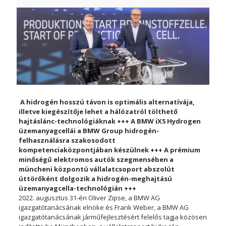
A hidrogén hosszú távon is optimális alternatívája,
illetve kiegészítője lehet a hálózatról tölthető
hajtáslánc-technológiáknak +++ A BMW iX5 Hydrogen
üzemanyagcellái a BMW Group hidrogén-
felhasználásra szakosodott
kompetenciaközpontjában készülnek +++ A prémium
minőségű elektromos autók szegmensében a
müncheni központú vállalatcsoport abszolút
úttörőként dolgozik a hidrogén-meghajtású
üzemanyagcella-technológián +++
2022. augusztus 31-én Oliver Zipse, a BMW AG
igazgatótanácsának elnöke és Frank Weber, a BMW AG
igazgatótanácsának járműfejlesztésért felelős tagja közösen