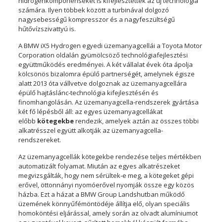
hidrogénkomponenseket is kifejlesztettek az új technológia
számára. Ilyen többek között a turbinával dolgozó
nagysebességű kompresszor és a nagyfeszültségű
hűtővízszivattyú is.
A BMW iX5 Hydrogen egyedi üzemanyagcellái a Toyota Motor
Corporation oldalán gyümölcsöző technológiafejlesztési
együttműködés eredményei. A két vállalat évek óta ápolja
kölcsönös bizalomra épülő partnerségét, amelynek égisze
alatt 2013 óta vállvetve dolgoznak az üzemanyagcellára
épülő hajtáslánc-technológia kifejlesztésén és
finomhangolásán. Az üzemanyagcella-rendszerek gyártása
két fő lépésből áll: az egyes üzemanyagcellákat
előbb
kötegekbe
rendezik, amelyek aztán az összes többi
alkatrésszel együtt alkotják az üzemanyagcella-
rendszereket.
Az üzemanyagcellák kötegekbe rendezése teljes mértékben
automatizált folyamat. Miután az egyes alkatrészeket
megvizsgálták, hogy nem sérültek-e meg, a kötegeket gépi
erővel, öttonnányi nyomóerővel nyomják össze egy közös
házba. Ezt a házat a BMW Group Landshutban működő
üzemének könnyűfémöntödéje állítja elő, olyan speciális
homoköntési eljárással, amely során az olvadt alumíniumot