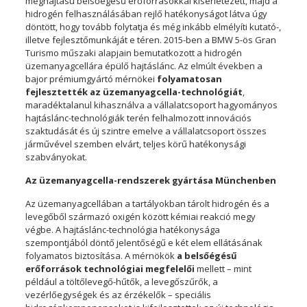
meghajtású belsőégésű erőforrásokkal kísérletezett, majd a
hidrogén felhasználásában rejlő hatékonyságot látva úgy
döntött, hogy tovább folytatja és még inkább elmélyíti kutató-,
illetve fejlesztőmunkáját e téren. 2015-ben a BMW 5-ös Gran
Turismo műszaki alapjain bemutatkozott a hidrogén
üzemanyagcellára épülő hajtáslánc. Az elmúlt években a
bajor prémiumgyártó mérnökei
folyamatosan
fejlesztették az üzemanyagcella-technológiát
,
maradéktalanul kihasználva a vállalatcsoport hagyományos
hajtáslánc-technológiák terén felhalmozott innovációs
szaktudását és új szintre emelve a vállalatcsoport összes
járművével szemben elvárt, teljes körű hatékonysági
szabványokat.
Az üzemanyagcella-rendszerek gyártása Münchenben
Az üzemanyagcellában a tartályokban tárolt hidrogén és a
levegőből származó oxigén között kémiai reakció megy
végbe. A hajtáslánc-technológia hatékonysága
szempontjából döntő jelentőségű e két elem ellátásának
folyamatos biztosítása. A mérnökök
a belsőégésű
erőforrások technológiai megfelelői
mellett – mint
például a töltőlevegő-hűtők, a levegőszűrők, a
vezérlőegységek és az érzékelők – speciális