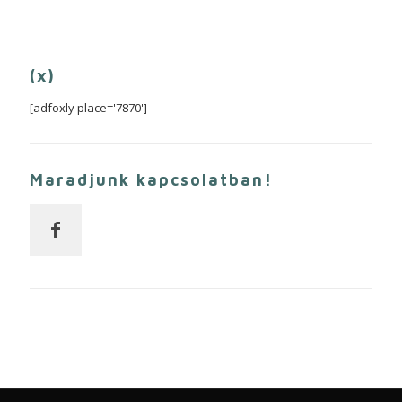
(x)
[adfoxly place='7870']
Maradjunk kapcsolatban!