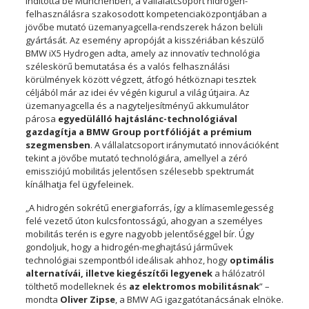
indította be Münchenben, a vállalatcsoport hidrogén-
felhasználásra szakosodott kompetenciaközpontjában a
jövőbe mutató üzemanyagcella-rendszerek házon belüli
gyártását. Az esemény apropóját a kisszériában készülő
BMW iX5 Hydrogen adta, amely az innovatív technológia
széleskörű bemutatása és a valós felhasználási
körülmények között végzett, átfogó hétköznapi tesztek
céljából már az idei év végén kigurul a világ útjaira. Az
üzemanyagcella és a nagyteljesítményű akkumulátor
párosa
egyedülálló hajtáslánc-technológiával
gazdagítja a BMW Group portfólióját a prémium
szegmensben
. A vállalatcsoport iránymutató innovációként
tekint a jövőbe mutató technológiára, amellyel a zéró
emissziójú mobilitás jelentősen szélesebb spektrumát
kínálhatja fel ügyfeleinek.
„A hidrogén sokrétű energiaforrás, így a klímasemlegesség
felé vezető úton kulcsfontosságú, ahogyan a személyes
mobilitás terén is egyre nagyobb jelentőséggel bír. Úgy
gondoljuk, hogy a hidrogén-meghajtású járművek
technológiai szempontból ideálisak ahhoz, hogy
optimális
alternatívái, illetve kiegészítői legyenek
a hálózatról
tölthető modelleknek és
az elektromos mobilitásnak
” –
mondta
Oliver Zipse
, a BMW AG igazgatótanácsának elnöke.