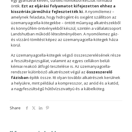
egy gyantával kevert, sűrített homokból készült formába
öntik.
Ezt az eljárási folyamatot kifejezetten ehhez a
kisszériás járműhöz fejlesztették ki.
A nyomólemez –
amelynek feladata, hogy hidrogént és oxigént szállítson az
üzemanyagcella-kötegekbe – öntött műanyag alkatrészekből
és könnyűfém-öntvényekből készül, szintén a vállalatcsoport
Landshutban működő létesítményében. A nyomólemez gáz-
és vízzáró tömítést képez az üzemanyagcella-kötegek háza
körül.
Az üzemanyagcella-kötegek végső összeszerelésének része
a feszültségvizsgálat, valamint az egyes cellákon belüli
kémiai reakció átfogó tesztelése is. Az üzemanyagcella-
rendszer különböző alkatrészeit végül az
összeszerelő
fázisban
építik össze. Itt olyan további alkatrészek kerülnek
a helyükre, mint például a kompresszor, az anód és a katód,
a nagyfeszültségű hűtővízszivattyú és a kábelköteg.
Share