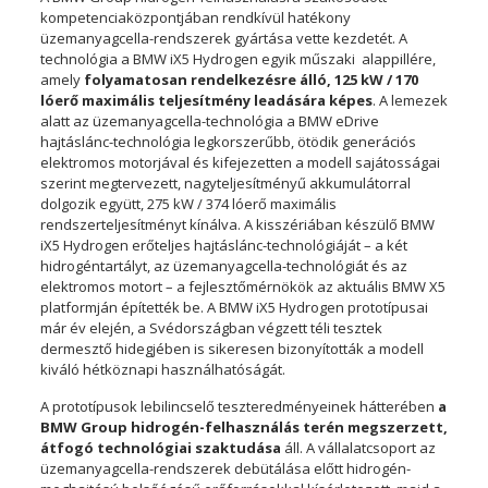
kompetenciaközpontjában rendkívül hatékony
üzemanyagcella-rendszerek gyártása vette kezdetét. A
technológia a BMW iX5 Hydrogen egyik műszaki alappillére,
amely
folyamatosan rendelkezésre álló, 125 kW / 170
lóerő maximális teljesítmény leadására képes
. A lemezek
alatt az üzemanyagcella-technológia a BMW eDrive
hajtáslánc-technológia legkorszerűbb, ötödik generációs
elektromos motorjával és kifejezetten a modell sajátosságai
szerint megtervezett, nagyteljesítményű akkumulátorral
dolgozik együtt, 275 kW / 374 lóerő maximális
rendszerteljesítményt kínálva. A kisszériában készülő BMW
iX5 Hydrogen erőteljes hajtáslánc-technológiáját – a két
hidrogéntartályt, az üzemanyagcella-technológiát és az
elektromos motort – a fejlesztőmérnökök az aktuális BMW X5
platformján építették be. A BMW iX5 Hydrogen prototípusai
már év elején, a Svédországban végzett téli tesztek
dermesztő hidegjében is sikeresen bizonyították a modell
kiváló hétköznapi használhatóságát.
A prototípusok lebilincselő teszteredményeinek hátterében
a
BMW Group hidrogén-felhasználás terén megszerzett,
átfogó technológiai szaktudása
áll. A vállalatcsoport az
üzemanyagcella-rendszerek debütálása előtt hidrogén-