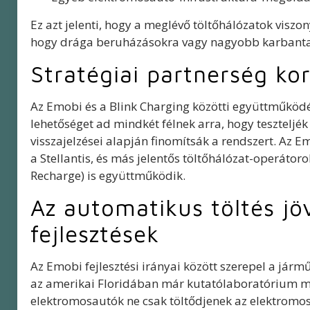
Ez azt jelenti, hogy a meglévő töltőhálózatok viszo
hogy drága beruházásokra vagy nagyobb karbantar
Stratégiai partnerség ko
Az Emobi és a Blink Charging közötti együttműködé
lehetőséget ad mindkét félnek arra, hogy teszteljék
visszajelzései alapján finomítsák a rendszert. Az E
a Stellantis, és más jelentős töltőhálózat-operátor
Recharge) is együttműködik.
Az automatikus töltés jö
fejlesztések
Az Emobi fejlesztési irányai között szerepel a járm
az amerikai Floridában már kutatólaboratórium műk
elektromosautók ne csak töltődjenek az elektromos