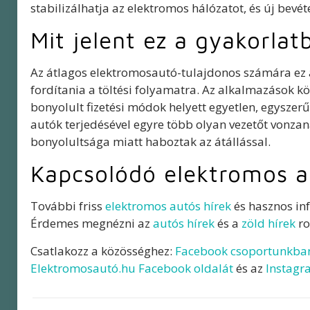
stabilizálhatja az elektromos hálózatot, és új bevét
Mit jelent ez a gyakorla
Az átlagos elektromosautó-tulajdonos számára ez a 
fordítania a töltési folyamatra. Az alkalmazások köz
bonyolult fizetési módok helyett egyetlen, egyszer
autók terjedésével egyre több olyan vezetőt vonza
bonyolultsága miatt haboztak az átállással.
Kapcsolódó elektromos a
További friss
elektromos autós hírek
és hasznos in
Érdemes megnézni az
autós hírek
és a
zöld hírek
ro
Csatlakozz a közösséghez:
Facebook csoportunkba
Elektromosautó.hu Facebook oldalát
és az
Instagr