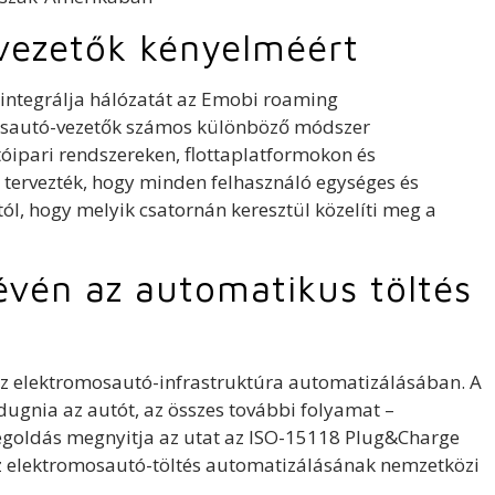
 vezetők kényelméért
 integrálja hálózatát az Emobi roaming
omosautó-vezetők számos különböző módszer
tóipari rendszereken, flottaplatformokon és
 tervezték, hogy minden felhasználó egységes és
l, hogy melyik csatornán keresztül közelíti meg a
évén az automatikus töltés
az elektromosautó-infrastruktúra automatizálásában. A
dugnia az autót, az összes további folyamat –
a megoldás megnyitja az utat az ISO-15118 Plug&Charge
az elektromosautó-töltés automatizálásának nemzetközi