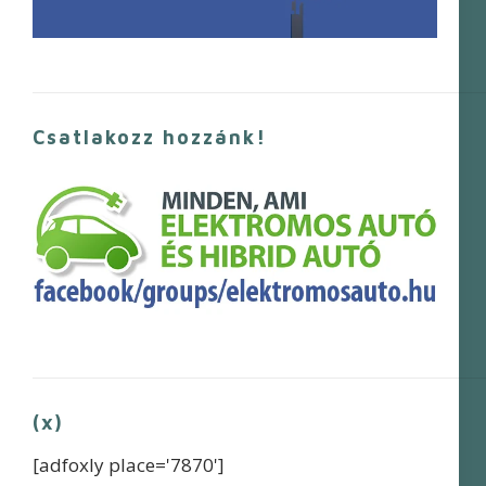
Csatlakozz hozzánk!
(x)
[adfoxly place='7870']