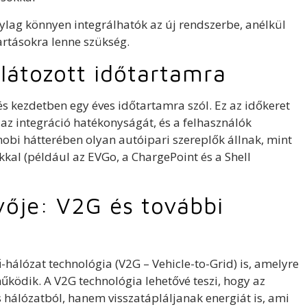
nylag könnyen integrálhatók az új rendszerbe, anélkül
tásokra lenne szükség.
rlátozott időtartamra
s kezdetben egy éves időtartamra szól. Ez az időkeret
 az integráció hatékonyságát, és a felhasználók
mobi hátterében olyan autóipari szereplők állnak, mint
okkal (például az EVGo, a ChargePoint és a Shell
vője: V2G és további
ű-hálózat technológia (V2G – Vehicle-to-Grid) is, amelyre
ödik. A V2G technológia lehetővé teszi, hogy az
 hálózatból, hanem visszatápláljanak energiát is, ami