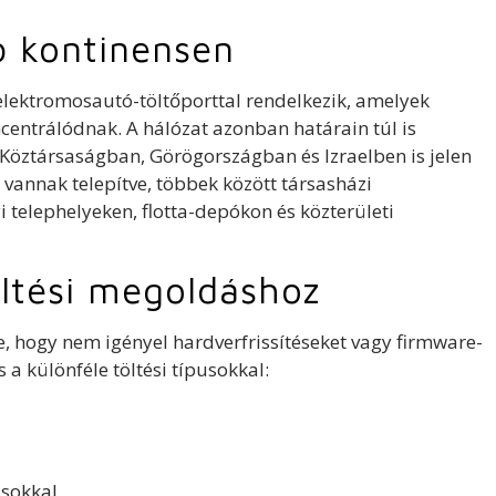
bb kontinensen
elektromosautó-töltőporttal rendelkezik, amelyek
entrálódnak. A hálózat azonban határain túl is
öztársaságban, Görögországban és Izraelben is jelen
n vannak telepítve, többek között társasházi
elephelyeken, flotta-depókon és közterületi
öltési megoldáshoz
 hogy nem igényel hardverfrissítéseket vagy firmware-
a különféle töltési típusokkal:
sokkal