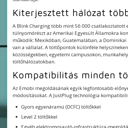
Kiterjesztett hálózat tö
A Blink Charging több mint 56 000 csatlakoztatott 
túlnyomórészt az Amerikai Egyesült Államokra konc
működik: Mexikóban, Guatemalában, a Dominikai K
van a vállalat. A töltőpontok különféle helyszíneke
közösségekben, egyetemi campusokon, munkahelyi t
töltőhálózatokban.
Kompatibilitás minden t
Az Emobi megoldásának egyik legfontosabb előnye,
módosításokat. A JustPlug technológia kompatibilis 
Gyors egyenáramú (DCFC) töltőkkel
Level 2 töltőkkel
Egyéb elektromosautó-infrastruktúra-megoldá