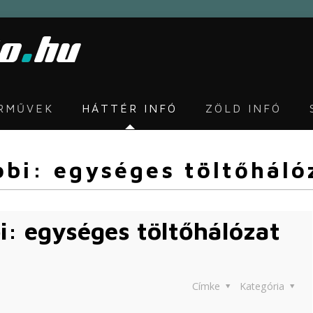
ÁRMŰVEK
HÁTTÉR INFÓ
ZÖLD INFÓ
obi: egységes töltőhál
i: egységes töltőhálózat
Címke
Kategória