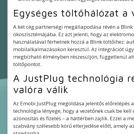
Egységes töltőhálózat a
A két cég partnerségi megállapodása révén a Blink
ökoszisztémájába. Ez azt jelenti, hogy az elektr
használatával férhetnek hozzá a Blink töltőihez: au
mobilalkalmazásokon keresztül. Az integrációt úgy
megbízható élményben részesüljön, függetlenül attó
töltőpontot.
A JustPlug technológia r
valóra válik
Az Emobi JustPlug megoldása jelentős előrelépés 
technológia lényege, hogy a vezetőnek csak be kell 
azonosítás és fizetés – a háttérben zajlik. Ezzel 
szabvány szélesebb körű elterjedése előtt, amely 
standardja.