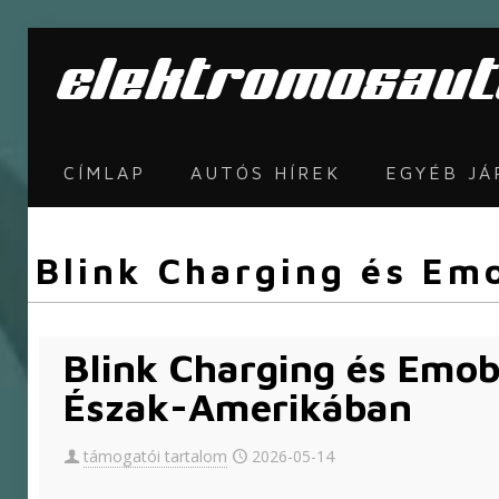
CÍMLAP
AUTÓS HÍREK
EGYÉB J
Blink Charging és Em
Blink Charging és Emob
Észak-Amerikában
támogatói tartalom
2026-05-14