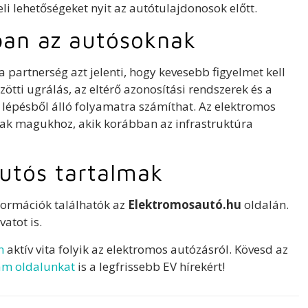
eli lehetőségeket nyit az autótulajdonosok előtt.
tban az autósoknak
partnerség azt jelenti, hogy kevesebb figyelmet kell
ötti ugrálás, az eltérő azonosítási rendszerek és a
ű lépésből álló folyamatra számíthat. Az elektromos
nak magukhoz, akik korábban az infrastruktúra
utós tartalmak
formációk találhatók az
Elektromosautó.hu
oldalán.
vatot is.
n
aktív vita folyik az elektromos autózásról. Kövesd az
am oldalunkat
is a legfrissebb EV hírekért!