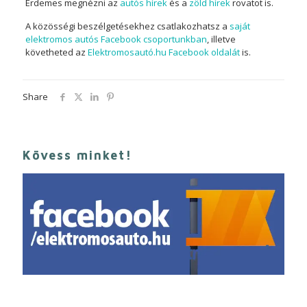
Érdemes megnézni az
autós hírek
és a
zöld hírek
rovatot is.
A közösségi beszélgetésekhez csatlakozhatsz a
saját
elektromos autós Facebook csoportunkban
, illetve
követheted az
Elektromosautó.hu Facebook oldalát
is.
Share
Kövess minket!