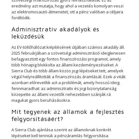
szövetségi finanszírozás gyors felhasználását. Ez az
eredmény azt mutatja, hogy ahol a vezetés komolyan veszi
az elektromosautó-átmenetet, ott a pénz valóban a céljaira
fordítódik.
Adminisztratív akadályok és
leküzdésük
Az EV-töltőhálózat kiépítésének útjában számos akadály áll.
2025 februárjában a szövetségi adminisztráció ideiglenesen
befagyasztott egy fontos finanszírozási programot, amely
több hónapig blokkolta az állami kezdeményezéseket. A
Sierra Club és több állam közös jogi lépéseket tett, amelyek
végül helyreállították a finanszírozás áramlását. Ezek a viták
azonban előrevetítik azt a problémát, amely hosszú ideig
fennmaradhat: az adminisztratív és jogi bizonytalanság
közepette az állami vezetők nehezebben szánják rá
magukat gyors beruházásokra.
Mit tegyenek az államok a fejlesztés
felgyorsításáért?
A Sierra Club ajánlása szerint az államoknak konkrét
lépéseket kell tenniük a pénzáramlás felgyorsítása