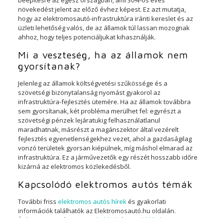
beépítésre az egész országban, ami 30%-os éves
növekedést jelent az előző évhez képest. Ez azt mutatja,
hogy az elektromosautó-infrastruktúra iránti kereslet és az
üzleti lehetőség valós, de az államok túl lassan mozognak
ahhoz, hogy teljes potenciáljukat kihasználják.
Mi a veszteség, ha az államok nem
gyorsítanak?
Jelenleg az államok költségvetési szűkössége és a
szövetségi bizonytalanság nyomást gyakorol az
infrastruktúra-fejlesztés ütemére. Ha az államok továbbra
sem gyorsítanak, két probléma merülhet fel: egyrészt a
szövetségi pénzek lejáratukig felhasználatlanul
maradhatnak, másrészt a magánszektor által vezérelt
fejlesztés egyenetlenségekhez vezet, ahol a gazdaságilag
vonzó területek gyorsan kiépülnek, míg máshol elmarad az
infrastruktúra. Ez a járművezetők egy részét hosszabb időre
kizárná az elektromos közlekedésből.
Kapcsolódó elektromos autós témák
További friss
elektromos autós hírek
és gyakorlati
információk találhatók az Elektromosautó.hu oldalán.