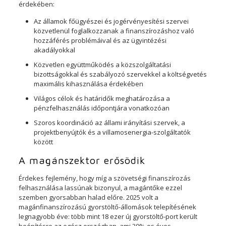
érdekében:
Az államok főügyészei és jogérvényesítési szervei
közvetlenül foglalkozzanak a finanszírozáshoz való
hozzáférés problémáival és az ügyintézési
akadályokkal
Közvetlen együttműködés a közszolgáltatási
bizottságokkal és szabályozó szervekkel a költségvetés
maximális kihasználása érdekében
Világos célok és határidők meghatározása a
pénzfelhasználás időpontjára vonatkozóan
Szoros koordináció az állami irányítási szervek, a
projektbenyújtók és a villamosenergia-szolgáltatók
között
A magánszektor erősödik
Érdekes fejlemény, hogy míg a szövetségi finanszírozás
felhasználása lassúnak bizonyul, a magántőke ezzel
szemben gyorsabban halad előre. 2025 volt a
magánfinanszírozású gyorstöltő-állomások telepítésének
legnagyobb éve: több mint 18 ezer új gyorstöltő-port került