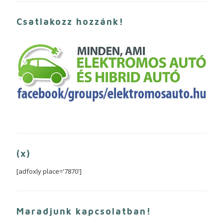
Csatlakozz hozzánk!
(x)
[adfoxly place='7870']
Maradjunk kapcsolatban!