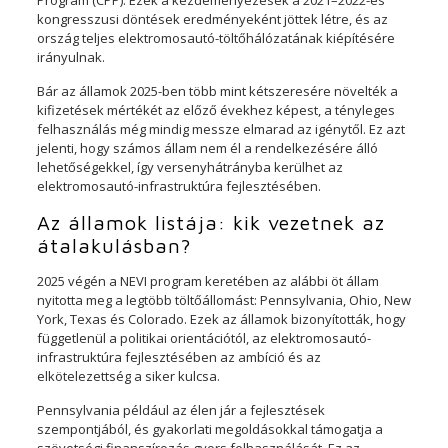
Program (CPP). Ezek a kezdeményezések a 2021–2022-es
kongresszusi döntések eredményeként jöttek létre, és az
ország teljes elektromosautó-töltőhálózatának kiépítésére
irányulnak.
Bár az államok 2025-ben több mint kétszeresére növelték a
kifizetések mértékét az előző évekhez képest, a tényleges
felhasználás még mindig messze elmarad az igénytől. Ez azt
jelenti, hogy számos állam nem él a rendelkezésére álló
lehetőségekkel, így versenyhátrányba kerülhet az
elektromosautó-infrastruktúra fejlesztésében.
Az államok listája: kik vezetnek az
átalakulásban?
2025 végén a NEVI program keretében az alábbi öt állam
nyitotta meg a legtöbb töltőállomást: Pennsylvania, Ohio, New
York, Texas és Colorado. Ezek az államok bizonyították, hogy
függetlenül a politikai orientációtól, az elektromosautó-
infrastruktúra fejlesztésében az ambíció és az
elkötelezettség a siker kulcsa.
Pennsylvania például az élen jár a fejlesztések
szempontjából, és gyakorlati megoldásokkal támogatja a