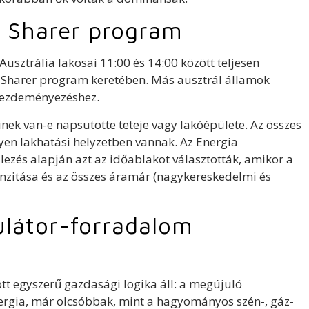
r Sharer program
Ausztrália lakosai 11:00 és 14:00 között teljesen
 Sharer program keretében. Más ausztrál államok
 kezdeményezéshez.
nek van-e napsütötte teteje vagy lakóépülete. Az összes
lyen lakhatási helyzetben vannak. Az Energia
ezés alapján azt az időablakot választották, amikor a
enzitása és az összes áramár (nagykereskedelmi és
látor-forradalom
 egyszerű gazdasági logika áll: a megújuló
ergia, már olcsóbbak, mint a hagyományos szén-, gáz-