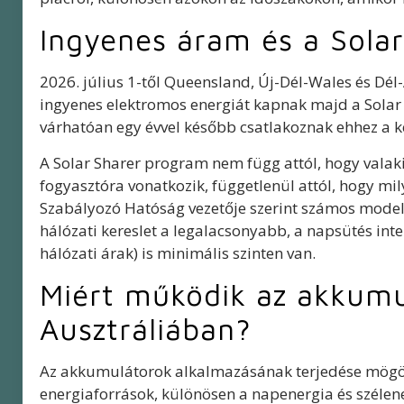
Ingyenes áram és a Sola
2026. július 1-től Queensland, Új-Dél-Wales és Dél-
ingyenes elektromos energiát kapnak majd a Solar
várhatóan egy évvel később csatlakoznak ehhez a
A Solar Sharer program nem függ attól, hogy valaki
fogyasztóra vonatkozik, függetlenül attól, hogy mi
Szabályozó Hatóság vezetője szerint számos modell
hálózati kereslet a legalacsonyabb, a napsütés int
hálózati árak) is minimális szinten van.
Miért működik az akkumu
Ausztráliában?
Az akkumulátorok alkalmazásának terjedése mögött
energiaforrások, különösen a napenergia és szélen