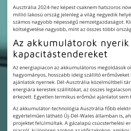
Ausztrália 2024-hez képest csaknem hatszoros növ
millió lakosú ország jelenleg a világ negyedik hely
számos nagyobb népességű nemzetgazdaságot. Kína t
költségvetése nagyobb, mint az összes többi ország
Az akkumulátorok nyerik
kapacitástendereket
Az energiapiacon az akkumulátoros megoldások ol
hagyományos, hosszabb ideig szállító erőműveket 
ajánlatok nyernek. Dél-Ausztrália közelmúltbeli t
energiára kerestek szállítókat, az összes legalacso
érkezett. Egyetlen termikus erőművi ajánlatot sem t
Az akkumulátor-technológia Ausztrália főbb elek
egyértelműen látható Új-Dél-Wales államban is, 
projektet felülmúltak. A gázalapú csúcsterhelési 
piacról, különösen azokon az időszakokon, amikor