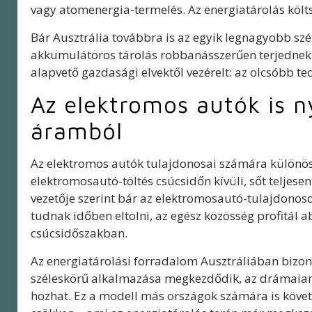
vagy atomenergia-termelés. Az energiatárolás költ
Bár Ausztrália továbbra is az egyik legnagyobb szé
akkumulátoros tárolás robbanásszerűen terjednek. 
alapvető gazdasági elvektől vezérelt: az olcsóbb t
Az elektromos autók is n
áramból
Az elektromos autók tulajdonosai számára különös
elektromosautó-töltés csúcsidőn kívüli, sőt teljese
vezetője szerint bár az elektromosautó-tulajdonos
tudnak időben eltolni, az egész közösség profitál a
csúcsidőszakban.
Az energiatárolási forradalom Ausztráliában bizon
széleskörű alkalmazása megkezdődik, az drámaian 
hozhat. Ez a modell más országok számára is követhe