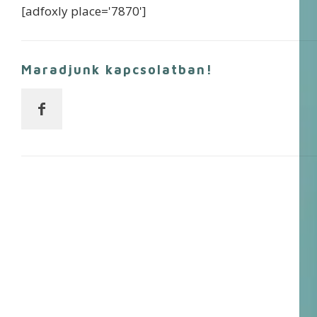
[adfoxly place='7870']
Maradjunk kapcsolatban!