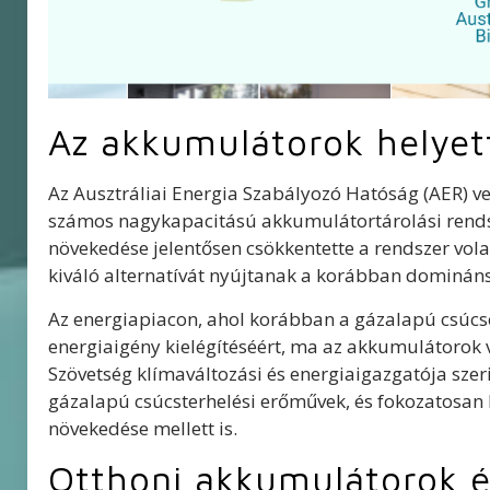
Az akkumulátorok helyett
Az Ausztráliai Energia Szabályozó Hatóság (AER) vez
számos nagykapacitású akkumulátortárolási rendsz
növekedése jelentősen csökkentette a rendszer vola
kiváló alternatívát nyújtanak a korábban dominán
Az energiapiacon, ahol korábban a gázalapú csúcse
energiaigény kielégítéséért, ma az akkumulátorok ve
Szövetség klímaváltozási és energiaigazgatója sz
gázalapú csúcsterhelési erőművek, és fokozatosan 
növekedése mellett is.
Otthoni akkumulátorok é