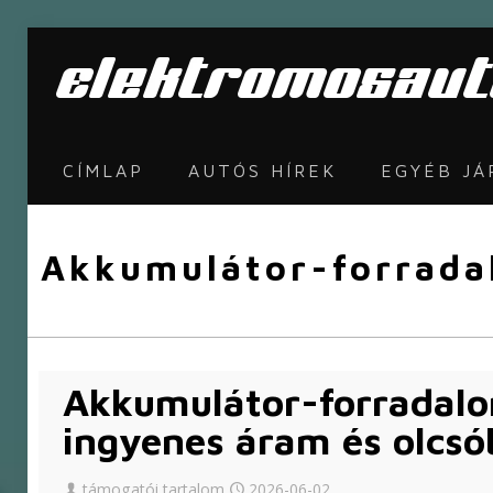
CÍMLAP
AUTÓS HÍREK
EGYÉB J
Akkumulátor-forradal
Akkumulátor-forradalo
ingyenes áram és olcsó
támogatói tartalom
2026-06-02