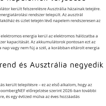
tor került felszerelésre Ausztrália házainak tetejére.
energiatárolási rendszer települt. Az ausztrál
 lakóház és üzlet tetején lévő napelem rendszeresen az
elektromos energia kerül az elektromos hálózatba a
er kapacitását. Az akkumulátorok pontosan ezt az
a nap vagy nem fúj a szél, a korábban eltárolt energia
trend és Ausztrália negyedik
s került telepítésre – ez az első alkalom, hogy az
BloombergNEF előrejelzése szerint 2026-ban további
re, és egy évtized múlva az éves hozzáadás