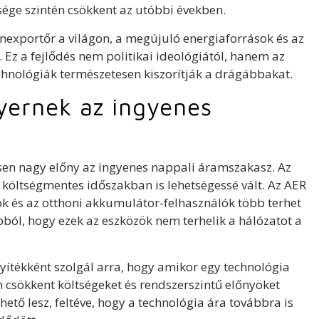
sége szintén csökkent az utóbbi években.
nexportőr a világon, a megújuló energiaforrások és az
Ez a fejlődés nem politikai ideológiától, hanem az
echnológiák természetesen kiszorítják a drágábbakat.
yernek az ingyenes
en nagy előny az ingyenes nappali áramszakasz. Az
n költségmentes időszakban is lehetségessé vált. Az AER
ok és az otthoni akkumulátor-felhasználók több terhet
bból, hogy ezek az eszközök nem terhelik a hálózatot a
yítékként szolgál arra, hogy amikor egy technológia
csökkent költségeket és rendszerszintű előnyöket
tő lesz, feltéve, hogy a technológia ára továbbra is