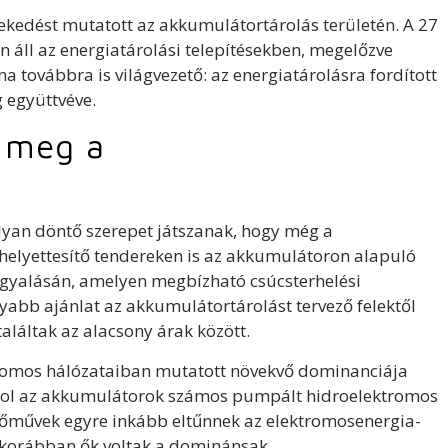
ekedést mutatott az akkumulátortárolás területén. A 27
én áll az energiatárolási telepítésekben, megelőzve
ovábbra is világvezető: az energiatárolásra fordított
 együttvéve.
 meg a
yan döntő szerepet játszanak, hogy még a
helyettesítő tendereken is az akkumulátoron alapuló
árgyalásán, amelyen megbízható csúcsterhelési
nyabb ajánlat az akkumulátortárolást tervező felektől
aláltak az alacsony árak között.
tromos hálózataiban mutatott növekvő dominanciája
ahol az akkumulátorok számos pumpált hidroelektromos
erőművek egyre inkább eltűnnek az elektromosenergia-
 korábban ők voltak a dominánsak.