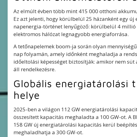
Az elmúlt évben több mint 415 000 otthoni akkumulá
Ez azt jelenti, hogy körülbelül 25 házanként egy új 
napenergia-történet lenyűgöző: körülbelül 4 millió
elektromos hálózat legnagyobb energiaforrása.
A tetőnapelemek boom-ja során olyan mennyiségű 
nap folyamán, amely időnként meghaladja a rendsz
időeltolási képességet biztosítják: amikor nem süt 
áll rendelkezésre.
Globális energiatárolási 
helye
2025-ben a világon 112 GW energiatárolási kapacitá
összesített kapacitás meghaladta a 100 GW-ot. A 
158 GW új energiatárolási kapacitás kerül beépítés
meghaladhatja a 300 GW-ot.