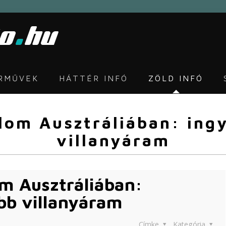
ÁRMŰVEK
HÁTTÉR INFÓ
ZÖLD INFÓ
om Ausztráliában: ing
villanyáram
m Ausztráliában:
bb villanyáram
Címke
Kategória