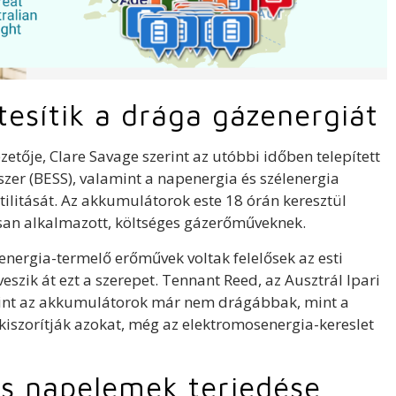
esítik a drága gázenergiát
etője, Clare Savage szerint az utóbbi időben telepített
er (BESS), valamint a napenergia és szélenergia
tilitását. Az akkumulátorok este 18 órán keresztül
san alkalmazott, költséges gázerőműveknek.
nergia-termelő erőművek voltak felelősek az esti
szik át ezt a szerepet. Tennant Reed, az Ausztrál Ipari
erint az akkumulátorok már nem drágábbak, mint a
kiszorítják azokat, még az elektromosenergia-kereslet
s napelemek terjedése