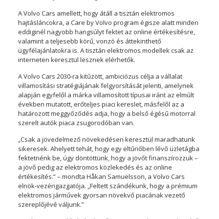
A Volvo Cars amellett, hogy átáll a tisztán elektromos
hajtásláncokra, a Care by Volvo program égisze alatt minden
eddiginél nagyobb hangsúlyt fektet az online értékesítésre,
valamint a teljesebb körű, vonzó és áttekinthető
ügyfélajánlatokra is. A tisztán elektromos modellek csak az
interneten keresztül lesznek elérhetők.
A Volvo Cars 2030-ra kitűzött, ambiciózus célja a vállalat
villamosítási stratégiájának felgyorsítását jelenti, amelynek
alapján egyfelől a márka villamosított típusai iránt az elmúlt
években mutatott, erőteljes piaci kereslet, másfelől az a
határozott meggyőződés adja, hogy a belső égésű motorral
szerelt autók piaca zsugorodóban van.
„Csak a jövedelmező növekedésen keresztül maradhatunk
sikeresek. Ahelyett tehát, hogy egy eltűnőben lévő üzletágba
fektetnénk be, úgy döntöttünk, hogy a jövőt finanszírozzuk –
a jövő pedig az elektromos közlekedés és az online
értékesítés.” – mondta Håkan Samuelsson, a Volvo Cars
elnök-vezérigazgatója. „Feltett szándékunk, hogy a prémium
elektromos járművek gyorsan növekvő piacának vezető
szereplőjévé váljunk.”