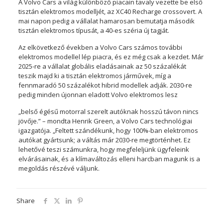
A Volvo Cars a világ különböző piacain tavaly vezette be első
tisztán elektromos modelljét, az XC40 Recharge crossovert. A
mai napon pedig a vállalat hamarosan bemutatja második
tisztán elektromos típusát, a 40-es széria új tagját.
Az elkövetkező években a Volvo Cars számos további
elektromos modellel lép piacra, és ez még csak a kezdet. Már
2025-re a vállalat globális eladásainak az 50 százalékát
teszik majd ki a tisztán elektromos járművek, míg a
fennmaradó 50 százalékot hibrid modellek adják. 2030-re
pedig minden újonnan eladott Volvo elektromos lesz
„belső égésű motorral szerelt autóknak hosszú távon nincs
jövője.” – mondta Henrik Green, a Volvo Cars technológiai
igazgatója. „Feltett szándékunk, hogy 100%-ban elektromos
autókat gyártsunk; a váltás már 2030-re megtörténhet. Ez
lehetővé teszi számunkra, hogy megfeleljünk ügyfeleink
elvárásainak, és a klímaváltozás elleni harcban magunk is a
megoldás részévé váljunk.
Share