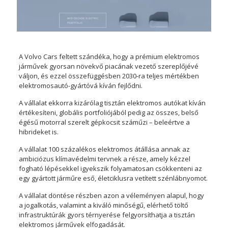
A Volvo Cars feltett szándéka, hogy a prémium elektromos
járművek gyorsan növekvő piacának vezető szereplőjévé
váljon, és ezzel összefüggésben 2030-ra teljes mértékben
elektromosautó-gyártóvá kíván fejlődni.
A vállalat ekkorra kizárólag tisztán elektromos autókat kíván
értékesíteni, globális portfoliójából pedig az összes, belső
égésű motorral szerelt gépkocsit száműzi – beleértve a
hibrideket is.
A vállalat 100 százalékos elektromos átállása annak az
ambiciózus klímavédelmi tervnek a része, amely kézzel
fogható lépésekkel igyekszik folyamatosan csökkenteni az
egy gyártott járműre eső, életciklusra vetített szénlábnyomot.
A vállalat döntése részben azon a véleményen alapul, hogy
a jogalkotás, valamint a kiváló minőségű, elérhető töltő
infrastruktúrák gyors térnyerése felgyorsíthatja a tisztán
elektromos járművek elfogadását.