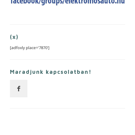
(x)
[adfoxly place='7870']
Maradjunk kapcsolatban!