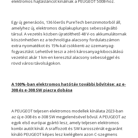
elektromos hajtásláncot kínálnak a PEUGEOT 5008-hoz.
Egy új generációs, 136 lóerős PureTech benzinmotorból áll,
amelyhez új, elektromos duplakuplungos sebességváltó
társul. A vezetés közben újratölthető 48 V-os akkumulátornak
köszönhetően ez a technológia alacsony fordulatszámon
extra nyomatékot és 15%-kal csökkenti az üzemanyag-
fogyasztást. Lehetővé teszi a zéró károsanyag-kibocsátású
vezetést akár 1 km-en keresztül alacsony sebességgel és
rövid városi távolságokon.
A 100%-ban elektromos hatótáv további bővítése: az e-
308 és e-308 SW piacra dobása
A PEUGEOT teljesen elektromos modellek kínálata 2023-ban
az új e-308 és e-308 SW megjelenésével bővül. A PEUGEOT az
egyik első európai gyártó lesz, amely teljesen elektromos
kombi autót kínál. A sraffozott és SW karosszériát egyaránt
kínáló PEUGEOT képes lesz kielégíteni azon C-szegmens