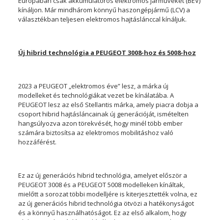
Európában csak akkumulátoros elektromos járműveket (BEV)
kínáljon. Már mindhárom könnyű haszongépjármű (LCV) a
választékban teljesen elektromos hajtáslánccal kínáljuk.
Új hibrid technológia a PEUGEOT 3008-hoz és 5008-hoz
2023 a PEUGEOT „elektromos éve” lesz, a márka új
modelleket és technológiákat vezet be kínálatába. A
PEUGEOT lesz az első Stellantis márka, amely piacra dobja a
csoport hibrid hajtásláncainak új generációját, ismételten
hangsúlyozva azon törekvését, hogy minél több ember
számára biztosítsa az elektromos mobilitáshoz való
hozzáférést.
Ez az új generációs hibrid technológia, amelyet először a
PEUGEOT 3008 és a PEUGEOT 5008 modelleken kínáltak,
mielőtt a sorozat többi modelljére is kiterjesztették volna, ez
az új generációs hibrid technológia ötvözi a hatékonyságot
és a könnyű használhatóságot. Ez az első alkalom, hogy