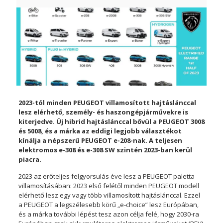
2023-tól minden PEUGEOT villamosított hajtáslánccal
lesz elérhető, személy- és haszongépjárművekre is
kiterjedve. Új hibrid hajtáslánccal bővül a PEUGEOT 3008
és 5008, és a márka az eddigi legjobb választékot
kínálja a népszerű PEUGEOT e-208-nak. A teljesen
elektromos e-308 és e-308 SW szintén 2023-ban kerül
piacra.
2023 az erőteljes felgyorsulás éve lesz a PEUGEOT paletta
villamosításában: 2023 első felétől minden PEUGEOT modell
elérhető lesz egy vagy több villamosított hajtáslánccal. Ezzel
a PEUGEOT a legszélesebb körű „e-choice” lesz Európában,
és a márka további lépést tesz azon célja felé, hogy 2030-ra