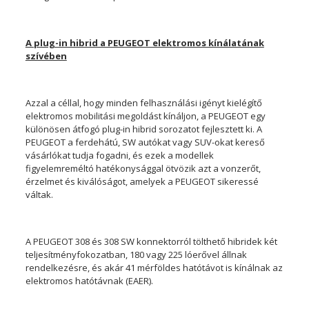
A plug-in hibrid a PEUGEOT elektromos kínálatának
szívében
Azzal a céllal, hogy minden felhasználási igényt kielégítő
elektromos mobilitási megoldást kínáljon, a PEUGEOT egy
különösen átfogó plug-in hibrid sorozatot fejlesztett ki. A
PEUGEOT a ferdehátú, SW autókat vagy SUV-okat kereső
vásárlókat tudja fogadni, és ezek a modellek
figyelemreméltó hatékonysággal ötvözik azt a vonzerőt,
érzelmet és kiválóságot, amelyek a PEUGEOT sikeressé
váltak.
A PEUGEOT 308 és 308 SW konnektorról tölthető hibridek két
teljesítményfokozatban, 180 vagy 225 lóerővel állnak
rendelkezésre, és akár 41 mérföldes hatótávot is kínálnak az
elektromos hatótávnak (EAER).