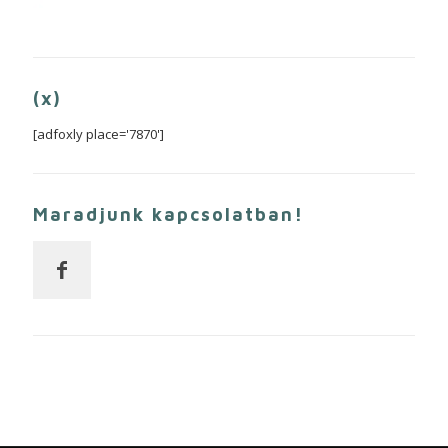
(x)
[adfoxly place='7870']
Maradjunk kapcsolatban!