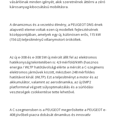
vásárlóinak minden igényét, akik szeretnének áttérni a zéró
károsanyag-kibocsátású mobilitásra.
A dinamizmus és a vezetési élmény, a PEUGEOT DNS-ének
alapvető elemei voltak ezen új modellek fejlesztésének
középpontjában, amelyek egy új, különösen erős, 115 kW
(156 LE) teljesítményű villanymotort örököltek.
Az új e-308 és e-308 SW új mércét állít fel az elektromos
hatékonyság tekintetében is: 4,9 mérföld/kWh (hasznos
energia / WLTP hatótávolság) elérte a mércét a C-szegmens
elektromos járművek között, miközben 248 mérföldes
hatótávot kínál. (WLTP). Ezt a teljesítményt a motor és az
akkumulátor, valamint az aerodinamika, az új EMP2
platformmal végzett súlyoptimalizálás és a súrlódási
veszteségek csökkentése tette lehetővé.
A C-szegmensben is a PEUGEOT megerősítette a PEUGEOT e-
408 jövőbeli piacra dobását dinamikus és innovatív