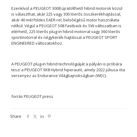
Ezenkívül a PEUGEOT 3008 újratölthető hibrid motorok közül
is választhat, akár 225 vagy 300 lóerős összkerékhajtással,
akár 40 mérföldes EAER-rel, belsőégésű motor használata
nélkül. Végül a PEUGEOT 508 Fastback és SW változatban is
elérhető, 225 lóerős plug-in hibrid motorral vagy 360 lóerős
sportmotorral és négykerék-hajtással a PEUGEOT SPORT
ENGINEERED változatokhoz.
A PEUGEOT plug-in hibrid technológiáját a pályán is próbára
teszi a PEUGEOT 9X8 Hybrid hiperautó, amely 2022 júliusa óta
versenyez az Endurance Világbajnokságban (WEC).
forrás PEUGEOT press
Share