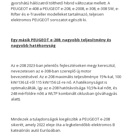
gyorshátú hálózatról tölthető hibrid változatai mellett. A
PEUGEOT e-408 a PEUGEOT e-208, e-2008, e-308, e-308 SW, e-
Rifter és e-Traveller modelleket tartalmazó, teljesen
elektromos PEUGEOT sorozatot egészíti ki.
Egy másik PEUGEOT e-208: nagyobb teljesítmény és
nagyobb hatékonyság
Az e-208 2023-ban jelentős fejlesztéseken megy keresztül,
nevezetesen az e-308-ban szereplő új motor
bevezetésével. Az e-208 maximális teljesítménye 15%-kal, 100
kW/136 LE-ről 115 kW/156 LE-re nő. A hatékonyságot is
optimalizálták, így az e-208 hatótávolsága 10,5%-kal nőtt, és
248 mérföldre nőtt a WLTP kombinált ciklusban (jóváhagyás
alatt).
Mindezek a tulajdonságok kiegészítik a PEUGEOT e-208
sikerét, amely 2022 eleje óta a legkelendőbb elektromos B
kategóriás autó Európában.