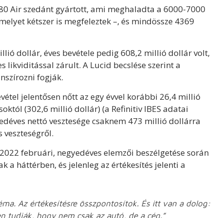
7180 Air szedánt gyártott, ami meghaladta a 6000-7000
melyet kétszer is megfeleztek –, és mindössze 4369
ió dollár, éves bevétele pedig 608,2 millió dollár volt,
s likviditással zárult. A Lucid becslése szerint a
szírozni fogják.
étel jelentősen nőtt az egy évvel korábbi 26,4 millió
tól (302,6 millió dollár) (a Refinitiv IBES adatai
yedéves nettó vesztesége csaknem 473 millió dollárra
s veszteségről.
t 2022 februári, negyedéves elemzői beszélgetése során
 a háttérben, és jelenleg az értékesítés jelenti a
ma. Az értékesítésre összpontosítok. És itt van a dolog:
en tudják, hogy nem csak az autó, de a cég.”