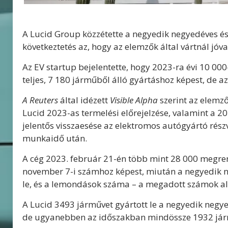
A Lucid Group közzétette a negyedik negyedéves és 
következtetés az, hogy az elemzők által vártnál jóv
Az EV startup bejelentette, hogy 2023-ra évi 10 000-
teljes, 7 180 járműből álló gyártáshoz képest, de 
A Reuters
által idézett
Visible Alpha
szerint az elemző
Lucid 2023-as termelési előrejelzése, valamint a 
jelentős visszaesése az elektromos autógyártó rés
munkaidő után.
A cég 2023. február 21-én több mint 28 000 megren
november 7-i számhoz képest, miután a negyedik n
le, és a lemondások száma – a megadott számok al
A Lucid 3493 járművet gyártott le a negyedik neg
de ugyanebben az időszakban mindössze 1932 járműv