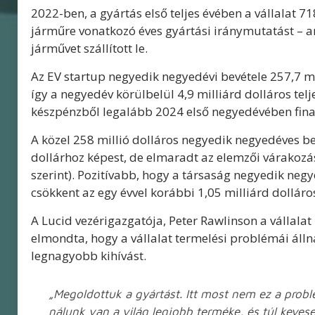
2022-ben, a gyártás első teljes évében a vállalat 
járműre vonatkozó éves gyártási iránymutatást – a
járművet szállított le.
Az EV startup negyedik negyedévi bevétele 257,7 mill
így a negyedév körülbelül 4,9 milliárd dolláros telje
készpénzből legalább 2024 első negyedévében finan
A közel 258 millió dolláros negyedik negyedéves bev
dollárhoz képest, de elmaradt az elemzői várakozások
szerint). Pozitívabb, hogy a társaság negyedik neg
csökkent az egy évvel korábbi 1,05 milliárd dolláro
A Lucid vezérigazgatója, Peter Rawlinson a vállala
elmondta, hogy a vállalat termelési problémái állnak
legnagyobb kihívást.
„Megoldottuk a gyártást. Itt most nem ez a problé
nálunk van a világ legjobb terméke, és túl keves