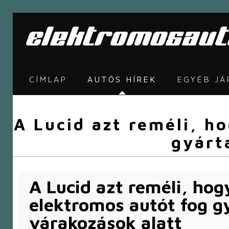
CÍMLAP
AUTÓS HÍREK
EGYÉB J
A Lucid azt reméli, h
gyárt
A Lucid azt reméli, ho
elektromos autót fog gy
várakozások alatt