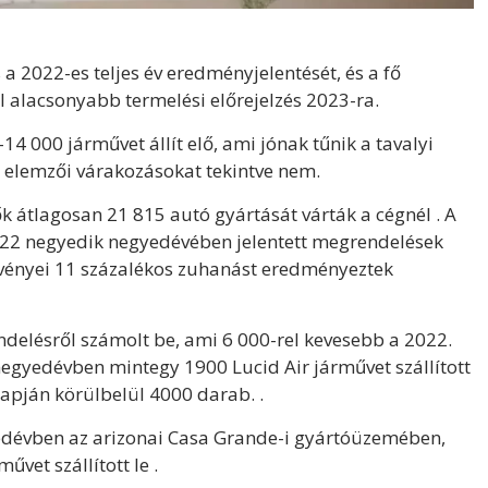
a 2022-es teljes év eredményjelentését, és a fő
al alacsonyabb termelési előrejelzés 2023-ra.
14 000 járművet állít elő, ami jónak tűnik a tavalyi
az elemzői várakozásokat tekintve nem.
k átlagosan 21 815 autó gyártását várták a cégnél . A
2022 negyedik negyedévében jelentett megrendelések
zvényei 11 százalékos zuhanást eredményeztek
delésről számolt be, ami 6 000-rel kevesebb a 2022.
egyedévben mintegy 1900 Lucid Air járművet szállított
apján körülbelül 4000 darab. .
yedévben az arizonai Casa Grande-i gyártóüzemében,
et szállított le .