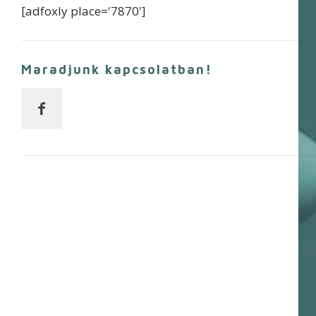
[adfoxly place='7870']
Maradjunk kapcsolatban!