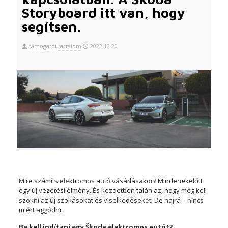
Storyboard itt van, hogy
segítsen.
támogatói tartalom
2022-12-20
Mire számíts elektromos autó vásárlásakor? Mindenekelőtt
egy új vezetési élmény. És kezdetben talán az, hogy meg kell
szokni az új szokásokat és viselkedéseket. De hajrá – nincs
miért aggódni.
Be kell indítani egy Škoda elektromos autót?