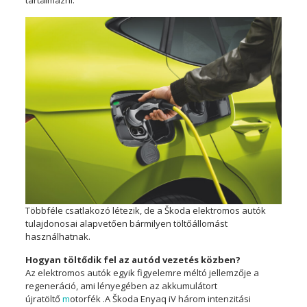
Többféle csatlakozó létezik, de a Škoda elektromos autók
tulajdonosai alapvetően bármilyen töltőállomást
használhatnak.
Hogyan töltődik fel az autód vezetés közben?
Az elektromos autók egyik figyelemre méltó jellemzője a
regeneráció, ami lényegében az akkumulátort
újratöltő
m
otorfék .
A Škoda Enyaq iV három intenzitási