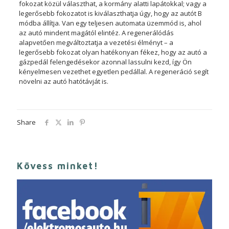
fokozat közül választhat, a kormány alatti lapátokkal; vagy a
legerősebb fokozatot is kiválaszthatja úgy, hogy az autót B
módba állítja. Van egy teljesen automata üzemmód is, ahol
az autó mindent magától elintéz. A regenerálódás
alapvetően megváltoztatja a vezetési élményt – a
legerősebb fokozat olyan hatékonyan fékez, hogy az autó a
gázpedál felengedésekor azonnal lassulni kezd, így Ön
kényelmesen vezethet egyetlen pedállal. A regeneráció segít
növelni az autó hatótávját is.
Share
Kövess minket!