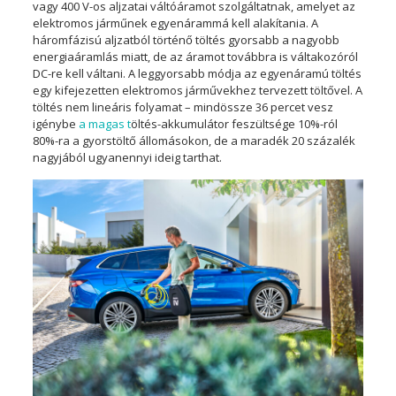
vagy 400 V-os aljzatai váltóáramot szolgáltatnak, amelyet az
elektromos járműnek egyenárammá kell alakítania. A
háromfázisú aljzatból történő töltés gyorsabb a nagyobb
energiaáramlás miatt, de az áramot továbbra is váltakozóról
DC-re kell váltani. A leggyorsabb módja az egyenáramú töltés
egy kifejezetten elektromos járművekhez tervezett töltővel. A
töltés nem lineáris folyamat – mindössze 36 percet vesz
igénybe
a magas t
öltés
-akkumulátor feszültsége 10%-ról
80%-ra a gyorstöltő állomásokon, de a maradék 20 százalék
nagyjából ugyanennyi ideig tarthat.