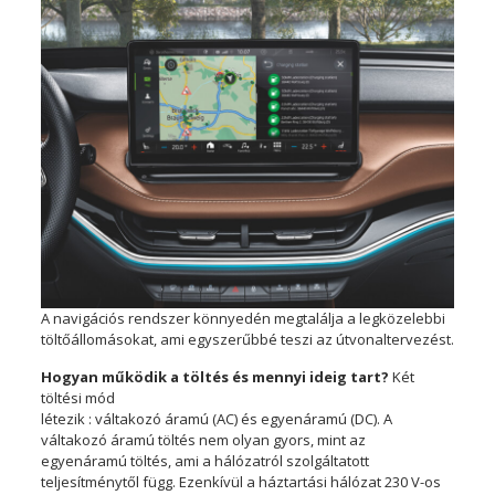
A navigációs rendszer könnyedén megtalálja a legközelebbi
töltőállomásokat, ami egyszerűbbé teszi az útvonaltervezést.
Hogyan működik a töltés és mennyi ideig tart?
Két
töltési mód
létezik : váltakozó áramú (AC) és egyenáramú (DC). A
váltakozó áramú töltés nem olyan gyors, mint az
egyenáramú töltés, ami a hálózatról szolgáltatott
teljesítménytől függ. Ezenkívül a háztartási hálózat 230 V-os