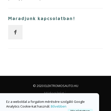
Maradjunk kapcsolatban!
© 2020 ELEKTROMOSAUTO.HU
Médiaajánlat
Impresszum, jogi nyilatkozat és adatvédelem
Ez a weboldal a forgalom mérésére szolgáló Google
Facebook csoport
Facebook oldal
Analytics Cookie-kat használ.
Bővebben