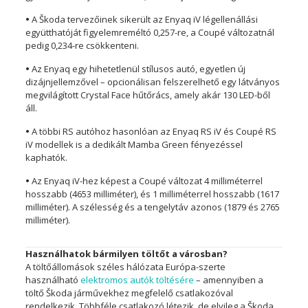
•
A Škoda tervezőinek sikerült az Enyaq iV légellenállási
együtthatóját figyelemreméltó 0,257-re, a Coupé változatnál
pedig 0,234-re csökkenteni.
•
Az Enyaq egy hihetetlenül stílusos autó, egyetlen új
dizájnjellemzővel – opcionálisan felszerelhető egy látványos
megvilágított Crystal Face hűtőrács, amely akár 130 LED-ből
áll.
•
A többi RS autóhoz hasonlóan az Enyaq RS iV és Coupé RS
iV modellek is a dedikált Mamba Green fényezéssel
kaphatók.
•
Az Enyaq iV-hez képest a Coupé változat 4 milliméterrel
hosszabb (4653 milliméter), és 1 milliméterrel hosszabb (1617
milliméter). A szélesség és a tengelytáv azonos (1879 és 2765
milliméter).
Használhatok bármilyen töltőt a városban?
A töltőállomások széles hálózata Európa-szerte
használható
elektromos autók töltésére
– amennyiben a
töltő Škoda járművekhez megfelelő csatlakozóval
rendelkezik. Többféle csatlakozó létezik, de elvileg a Škoda