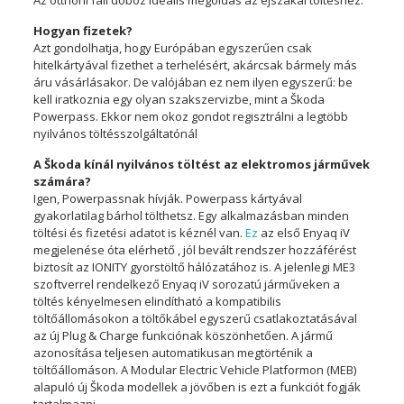
Hogyan fizetek?
Azt gondolhatja, hogy Európában egyszerűen csak
hitelkártyával fizethet a terhelésért, akárcsak bármely más
áru vásárlásakor. De valójában ez nem ilyen egyszerű: be
kell iratkoznia egy olyan szakszervizbe, mint a Škoda
Powerpass. Ekkor nem okoz gondot regisztrálni a legtöbb
nyilvános töltésszolgáltatónál
A Škoda kínál nyilvános töltést az elektromos járművek
számára?
Igen, Powerpassnak hívják. Powerpass kártyával
gyakorlatilag bárhol tölthetsz. Egy alkalmazásban minden
töltési és fizetési adatot is kéznél van.
Ez
az első Enyaq
iV
megjelenése óta elérhető
, jól bevált rendszer hozzáférést
biztosít az IONITY gyorstöltő hálózatához is.
A jelenlegi ME3
szoftverrel
rendelkező Enyaq iV sorozatú járműveken a
töltés kényelmesen elindítható a kompatibilis
töltőállomásokon a töltőkábel egyszerű csatlakoztatásával
az új Plug & Charge funkciónak köszönhetően. A jármű
azonosítása teljesen automatikusan megtörténik a
töltőállomáson. A Modular Electric Vehicle Platformon (MEB)
alapuló új Škoda modellek a jövőben is ezt a funkciót fogják
tartalmazni.