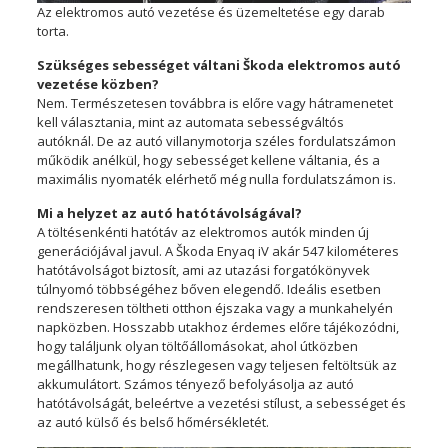
Az elektromos autó vezetése és üzemeltetése egy darab
torta.
Szükséges sebességet váltani Škoda elektromos autó
vezetése közben?
Nem. Természetesen továbbra is előre vagy hátramenetet
kell választania, mint az automata sebességváltós
autóknál. De az autó villanymotorja széles fordulatszámon
működik anélkül, hogy sebességet kellene váltania, és a
maximális nyomaték elérhető még nulla fordulatszámon is.
Mi a helyzet az autó hatótávolságával?
A töltésenkénti hatótáv az elektromos autók minden új
generációjával javul.
A Škoda Enyaq iV akár 547 kilométeres
hatótávolságot biztosít, ami az utazási forgatókönyvek
túlnyomó többségéhez bőven elegendő. Ideális esetben
rendszeresen töltheti otthon éjszaka vagy a munkahelyén
napközben. Hosszabb utakhoz érdemes előre tájékozódni,
hogy találjunk olyan töltőállomásokat, ahol útközben
megállhatunk, hogy részlegesen vagy teljesen feltöltsük az
akkumulátort. Számos tényező befolyásolja az autó
hatótávolságát, beleértve a vezetési stílust, a sebességet és
az autó külső és belső hőmérsékletét.