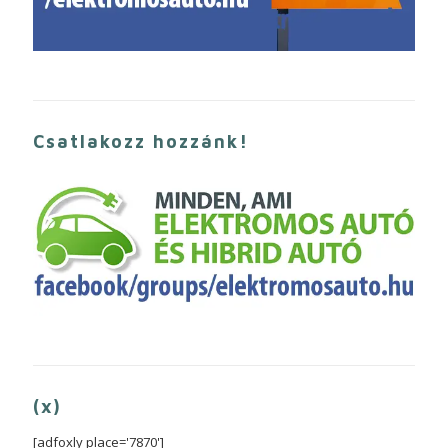
Csatlakozz hozzánk!
(x)
[adfoxly place='7870']