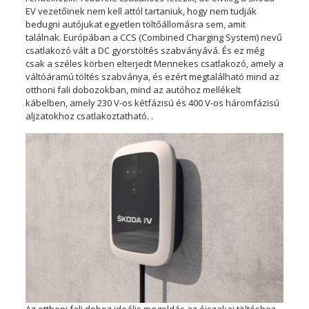
EV vezetőinek nem kell attól tartaniuk, hogy nem tudják
bedugni autójukat egyetlen töltőállomásra sem, amit
találnak. Európában a CCS (Combined Charging System) nevű
csatlakozó vált a DC gyorstöltés szabványává. És ez még
csak a széles körben elterjedt Mennekes csatlakozó, amely a
váltóáramú töltés szabványa, és ezért megtalálható mind az
otthoni fali dobozokban, mind az autóhoz mellékelt
kábelben, amely 230 V-os kétfázisú és 400 V-os háromfázisú
aljzatokhoz csatlakoztatható. .
Az otthoni fali doboz ideális megoldás az éjszakai töltéshez.