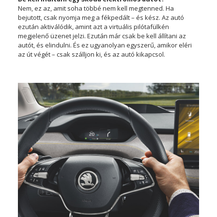
Nem, ez az, amit soha többé nem kell megtenned. Ha
bejutott, csak nyomja meg a fékpedált – és kész. Az autó
ezután aktiválódik, amint azt a virtuális pilótafülkén
megjelenő üzenet jelzi. Ezután már csak be kell állítani az
autót, és elindulni. És ez ugyanolyan egyszerű, amikor eléri
az út végét – csak szálljon ki, és az autó kikapcsol.