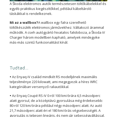
A Škoda elektromos autók természetesen töltőkábelekkel és
egyéb praktikus kiegészítőkkel, például kábeltároló
táskákkal is rendelkeznek.
Mi az a wallbox?
A wallbox egy falra szerelhető
töltőkészülék elektromos járművekhez. Váltakozó árammal
működik. A cseh autógyártó hivatalos falidoboza, a Škoda iV
Charger három modellben kapható, amelyek mindegyike
más-más szintű funkcionalitást kínál.
Tudtad…
•
Az Enyaq iV család mindkét RS modelljének maximális
teljesítménye 220 kilowatt, ami megegyezik a híres WRC
kategóriában versenyző raliautókkal.
•
Az Enyaq Coupé RS iV 0-ról 100 km/órára 6,5 ​​másodperc
alatt gyorsul, de a középtávú gyorsulása még érdekesebb:
80-ról 120 km/órára például négy másodperc alatt. Az autó
21,7 másodperc alatt éri el 180 km/órás végsebességét. A
gyorsulás is teljesen lineáris, és nem jár sebességváltással.