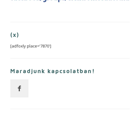
(x)
[adfoxly place='7870']
Maradjunk kapcsolatban!