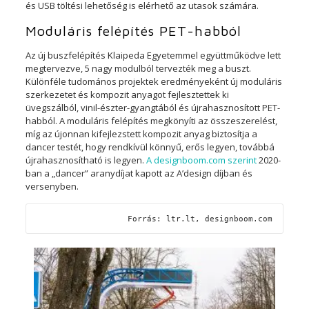
és USB töltési lehetőség is elérhető az utasok számára.
Moduláris felépítés PET-habból
Az új buszfelépítés Klaipeda Egyetemmel együttműködve lett
megtervezve, 5 nagy modulból tervezték meg a buszt.
Különféle tudomános projektek eredményeként új moduláris
szerkezetet és kompozit anyagot fejlesztettek ki
üvegszálból, vinil-észter-gyangtából és újrahasznosított PET-
habból. A moduláris felépítés megkönyíti az összeszerelést,
míg az újonnan kifejlezstett kompozit anyag biztosítja a
dancer testét, hogy rendkívül könnyű, erős legyen, továbbá
újrahasznosítható is legyen.
A designboom.com szerint
2020-
ban a „dancer” aranydíjat kapott az A’design díjban és
versenyben.
Forrás: ltr.lt, designboom.com