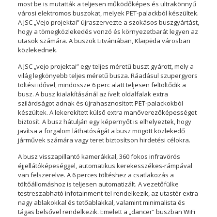
most be is mutatták a teljesen működőképes és ultrakönnyű
városi elektromos buszokat, melyek PET-palackból készültek.
A JSC „Vejo projektai” újraszervezte a szokásos buszgyártást,
hogy a tömegközlekedés vonzó és környezetbarát legyen az
utasok számára. A buszok Litvániában, Klaipėda városban
közlekednek.
A JSC „vejo projektai” egy teljes méretű buszt gyárott, mely a
világ legkönyebb teljes méretű busza. Ráadásul szupergyors
töltési idővel, mindössze 6 perc alatt teljesen feltöltődik a
busz. A busz kialakításánál az ívelt oldalfalak extra
szilárdságot adnak és újrahasznosított PET-palackokból
készültek. A lekerekített külső extra manőverezőképességet
biztosít. A busz hátulján egy képernyőt is elhelyeztek, hogy
javítsa a forgalom láthatóságát a busz mögött közlekedő
járművek számára vagy teret biztosítson hirdetési célokra.
A busz visszapillantó kamerákkal, 360 fokos infravörös
éjjellátóképeséggel, automatikus kerekesszékes-rámpával
van felszerelve. A 6 perces töltéshez a csatlakozás a
töltőállomáshoz is teljesen automatizált. A vezetőfülke
testreszabható infotainment-tel rendelkezik, az utastér extra
nagy ablakokkal és tetőablakkal, valamint minimalista és
tágas belsővel rendelkezik. Emelett a „dancer” buszban WiFi