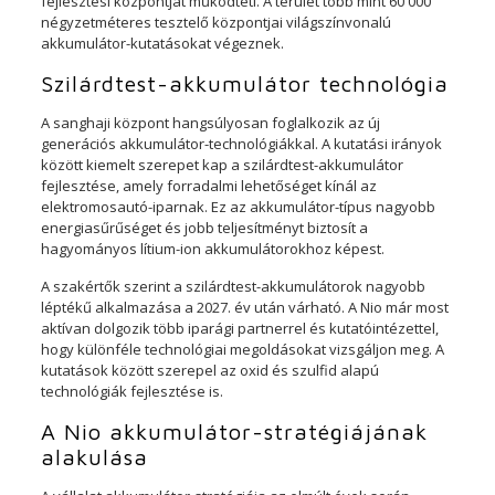
fejlesztési központját működteti. A terület több mint 60 000
négyzetméteres tesztelő központjai világszínvonalú
akkumulátor-kutatásokat végeznek.
Szilárdtest-akkumulátor technológia
A sanghaji központ hangsúlyosan foglalkozik az új
generációs akkumulátor-technológiákkal. A kutatási irányok
között kiemelt szerepet kap a szilárdtest-akkumulátor
fejlesztése, amely forradalmi lehetőséget kínál az
elektromosautó-iparnak. Ez az akkumulátor-típus nagyobb
energiasűrűséget és jobb teljesítményt biztosít a
hagyományos lítium-ion akkumulátorokhoz képest.
A szakértők szerint a szilárdtest-akkumulátorok nagyobb
léptékű alkalmazása a 2027. év után várható. A Nio már most
aktívan dolgozik több iparági partnerrel és kutatóintézettel,
hogy különféle technológiai megoldásokat vizsgáljon meg. A
kutatások között szerepel az oxid és szulfid alapú
technológiák fejlesztése is.
A Nio akkumulátor-stratégiájának
alakulása