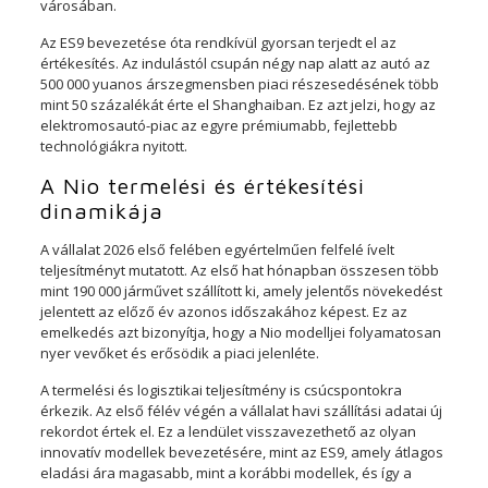
városában.
Az ES9 bevezetése óta rendkívül gyorsan terjedt el az
értékesítés. Az indulástól csupán négy nap alatt az autó az
500 000 yuanos árszegmensben piaci részesedésének több
mint 50 százalékát érte el Shanghaiban. Ez azt jelzi, hogy az
elektromosautó-piac az egyre prémiumabb, fejlettebb
technológiákra nyitott.
A Nio termelési és értékesítési
dinamikája
A vállalat 2026 első felében egyértelműen felfelé ívelt
teljesítményt mutatott. Az első hat hónapban összesen több
mint 190 000 járművet szállított ki, amely jelentős növekedést
jelentett az előző év azonos időszakához képest. Ez az
emelkedés azt bizonyítja, hogy a Nio modelljei folyamatosan
nyer vevőket és erősödik a piaci jelenléte.
A termelési és logisztikai teljesítmény is csúcspontokra
érkezik. Az első félév végén a vállalat havi szállítási adatai új
rekordot értek el. Ez a lendület visszavezethető az olyan
innovatív modellek bevezetésére, mint az ES9, amely átlagos
eladási ára magasabb, mint a korábbi modellek, és így a