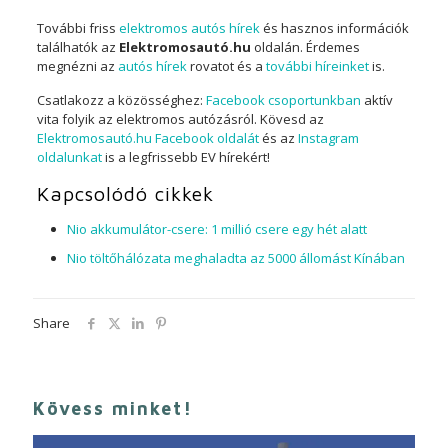
További friss
elektromos autós hírek
és hasznos információk
találhatók az
Elektromosautó.hu
oldalán. Érdemes
megnézni az
autós hírek
rovatot és a
további híreinket
is.
Csatlakozz a közösséghez:
Facebook csoportunkban
aktív
vita folyik az elektromos autózásról. Kövesd az
Elektromosautó.hu Facebook oldalát
és az
Instagram
oldalunkat
is a legfrissebb EV hírekért!
Kapcsolódó cikkek
Nio akkumulátor-csere: 1 millió csere egy hét alatt
Nio töltőhálózata meghaladta az 5000 állomást Kínában
Share
Kövess minket!