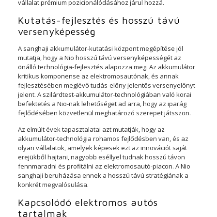
vállalat prémium pozicionálódásához járul hozzá.
Kutatás-fejlesztés és hosszú távú
versenyképesség
A sanghaji akkumulátor-kutatási központ megépítése jól
mutatja, hogy a Nio hosszú távú versenyképességét az
önálló technológia-fejlesztés alapozza meg. Az akkumulátor
kritikus komponense az elektromosautónak, és annak
fejlesztésében meglévő tudás-előny jelentős versenyelőnyt
jelent. A szilárdtest-akkumulátor-technológiában való korai
befektetés a Nio-nak lehetőséget ad arra, hogy az iparág
fejlődésében közvetlenül meghatározó szerepet játsszon.
Az elmúlt évek tapasztalatai azt mutatják, hogy az
akkumulátor-technológia rohamos fejlődésben van, és az
olyan vállalatok, amelyek képesek ezt az innovációt saját
erejükből hajtani, nagyobb eséllyel tudnak hosszú távon
fennmaradni és profitálni az elektromosautó-piacon. A Nio
sanghaji beruházása ennek a hosszú távú stratégiának a
konkrét megvalósulása.
Kapcsolódó elektromos autós
tartalmak