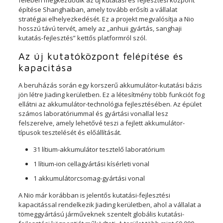
felében megkezdődik az új kutatási és fejlesztési központ
építése Shanghaiban, amely tovább erősíti a vállalat
stratégiai elhelyezkedését. Ez a projekt megvalósítja a Nio
hosszú távú tervét, amely az „anhuii gyártás, sanghaji
kutatás-fejlesztés” kettős platformról szól.
Az új kutatóközpont felépítése és
kapacitása
A beruházás során egy korszerű akkumulátor-kutatási bázis
jön létre Jiading kerületben. Ez a létesítmény több funkciót fog
ellátni az akkumulátor-technológia fejlesztésében. Az épület
számos laboratóriummal és gyártási vonallal lesz
felszerelve, amely lehetővé teszi a fejlett akkumulátor-
típusok tesztelését és előállítását.
31 lítium-akkumulátor tesztelő laboratórium
1 lítium-ion cellagyártási kísérleti vonal
1 akkumulátorcsomag-gyártási vonal
A Nio már korábban is jelentős kutatási-fejlesztési
kapacitással rendelkezik Jiading kerületben, ahol a vállalat a
tömeggyártású járműveknek szentelt globális kutatási-