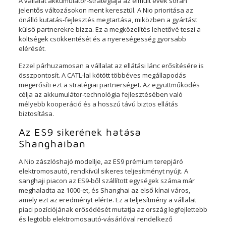
A vállalat akkumulátor-stratégiája az elmúlt évek során
jelentős változásokon ment keresztül. A Nio prioritása az
önálló kutatás-fejlesztés megtartása, miközben a gyártást
külső partnerekre bízza. Ez a megközelítés lehetővé teszi a
költségek csökkentését és a nyereségesség gyorsabb
elérését.
Ezzel párhuzamosan a vállalat az ellátási lánc erősítésére is
összpontosít. A CATL-lal kötött többéves megállapodás
megerősíti ezt a stratégiai partnerséget. Az együttműködés
célja az akkumulátor-technológia fejlesztésében való
mélyebb kooperáció és a hosszú távú biztos ellátás
biztosítása.
Az ES9 sikerének hatása
Shanghaiban
A Nio zászlóshajó modellje, az ES9 prémium terepjáró
elektromosautó, rendkívül sikeres teljesítményt nyújt. A
sanghaji piacon az ES9-ből szállított egységek száma már
meghaladta az 1000-et, és Shanghai az első kínai város,
amely ezt az eredményt elérte. Ez a teljesítmény a vállalat
piaci pozíciójának erősödését mutatja az ország legfejlettebb
és legtöbb elektromosautó-vásárlóval rendelkező