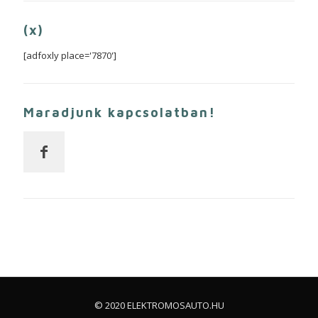
(x)
[adfoxly place='7870']
Maradjunk kapcsolatban!
© 2020 ELEKTROMOSAUTO.HU