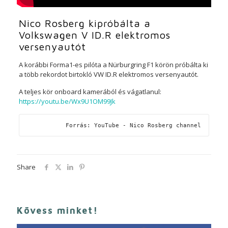
Nico Rosberg kipróbálta a
Volkswagen V ID.R elektromos
versenyautót
A korábbi Forma1-es pilóta a Nürburgring F1 körön próbálta ki
a több rekordot birtokló VW ID.R elektromos versenyautót.
A teljes kör onboard kamerából és vágatlanul:
https://youtu.be/Wx9U1OM99Jk
Forrás: YouTube - Nico Rosberg channel
Share
Kövess minket!