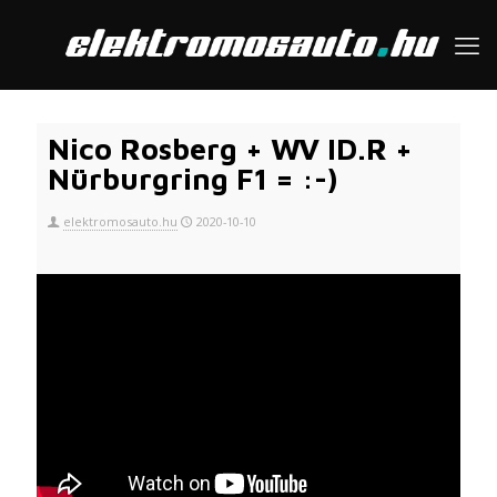
Nico Rosberg + WV ID.R +
Nürburgring F1 = :-)
elektromosauto.hu
2020-10-10