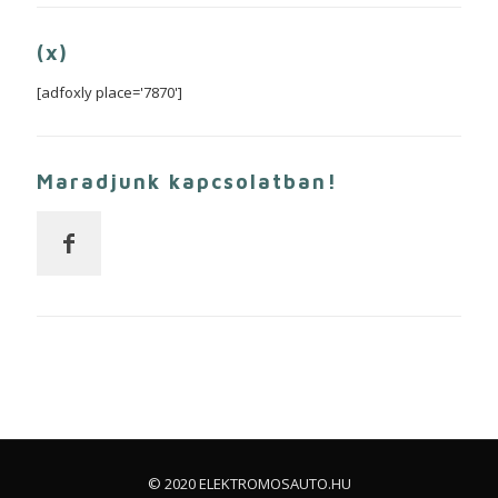
(x)
[adfoxly place='7870']
Maradjunk kapcsolatban!
© 2020 ELEKTROMOSAUTO.HU