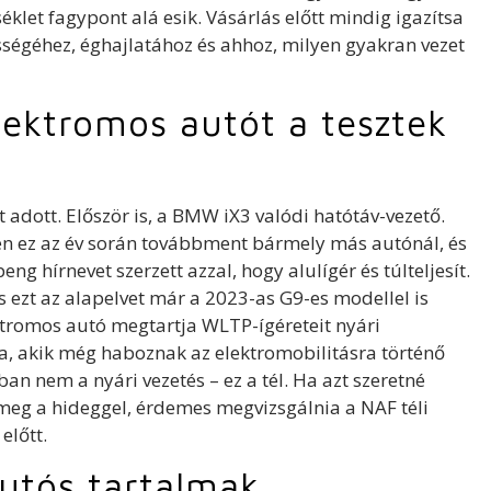
klet fagypont alá esik. Vásárlás előtt mindig igazítsa
sségéhez, éghajlatához és ahhoz, milyen gyakran vezet
lektromos autót a tesztek
t adott. Először is, a BMW iX3 valódi hatótáv-vezető.
en ez az év során továbbment bármely más autónál, és
ng hírnevet szerzett azzal, hogy alulígér és túlteljesít.
 és ezt az alapelvet már a 2023-as G9-es modellel is
tromos autó megtartja WLTP-ígéreteit nyári
a, akik még haboznak az elektromobilitásra történő
an nem a nyári vezetés – ez a tél. Ha azt szeretné
eg a hideggel, érdemes megvizsgálnia a NAF téli
előtt.
utós tartalmak