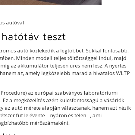
 hatótáv teszt
tromos autó közlekedik a legtöbbet. Sokkal fontosabb,
tében. Minden modell teljes töltöttséggel indul, majd
amíg az akkumulátor teljesen üres nem lesz. A nyertes
, hanem az, amely legközelebb marad a hivatalos WLTP
 Procedure) az európai szabványos laboratóriumi
 Ez a megközelítés azért kulcsfontosságú a vásárlók
 az autó mérete alapján választanak, hanem azt nézik
szer fut le évente – nyáron és télen –, ami
gmegbízhatóbb mérőszámaként.