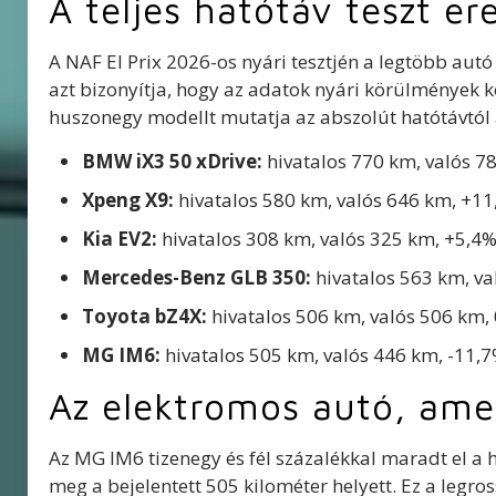
A teljes hatótáv teszt e
A NAF El Prix 2026-os nyári tesztjén a legtöbb au
azt bizonyítja, hogy az adatok nyári körülmények k
huszonegy modellt mutatja az abszolút hatótávtól
BMW iX3 50 xDrive:
hivatalos 770 km, valós 7
Xpeng X9:
hivatalos 580 km, valós 646 km, +1
Kia EV2:
hivatalos 308 km, valós 325 km, +5,4
Mercedes-Benz GLB 350:
hivatalos 563 km, va
Toyota bZ4X:
hivatalos 506 km, valós 506 km,
MG IM6:
hivatalos 505 km, valós 446 km, -11,
Az elektromos autó, amel
Az MG IM6 tizenegy és fél százalékkal maradt el a 
meg a bejelentett 505 kilométer helyett. Ez a legro