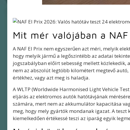
Mit mér valójában a NAF
A NAF El Prix nem egyszerűen azt méri, melyik elek
hogy melyik jármű a legőszintébb az adatai tekinte
jogszabályban előírt sebesség mellett közlekedik, 
nem az abszolút legtöbb kilométert megtevő autó
értékhez, vagy azt meg is haladja.
A WLTP (Worldwide Harmonised Light Vehicle Test
eljárás az elektromos autók hatótávjának mérésére.
számára, mert nem az akkumulátor kapacitása vagy
meg, hogy mely gyártók mondanak igazat. A teszt két
kiemelkedően értékessé teszi az iparág egyik le