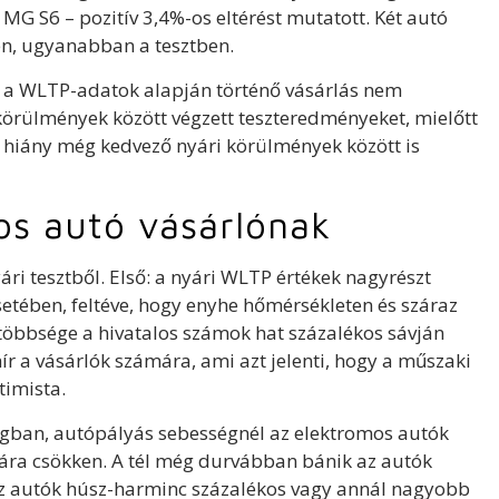
G S6 – pozitív 3,4%-os eltérést mutatott. Két autó
ken, ugyanabban a tesztben.
y a WLTP-adatok alapján történő vásárlás nem
körülmények között végzett teszteredményeket, mielőtt
s hiány még kedvező nyári körülmények között is
mos autó vásárlónak
ri tesztből. Első: a nyári WLTP értékek nagyrészt
tében, feltéve, hogy enyhe hőmérsékleten és száraz
 többsége a hivatalos számok hat százalékos sávján
ír a vásárlók számára, ami azt jelenti, hogy a műszaki
imista.
gban, autópályás sebességnél az elektromos autók
ára csökken. A tél még durvábban bánik az autók
 az autók húsz-harminc százalékos vagy annál nagyobb