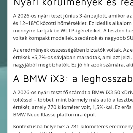
Nyári körülmények és rea
A 2026-os nyári teszt június 3-án zajlott, amikor az
és 12–18°C közötti hőmérséklet. Ez ideális alkalom
mennyire tartják be WLTP-ígéreteiket. A teszten hu
voltak kompakt modellek, szedánok és nagyobb SUV
Az eredmények összességében biztatók voltak. Az e
értékek ±5,7%-os sávjában maradtak, ami azt jelz
nagyjából megbízhatók. Ez jó hír azok számára, ak
A BMW iX3: a leghossza
A 2026-os nyári teszt fő számát a BMW iX3 50 xDriv
töltéssel – többet, mint bármely más autó a tesztb
értékét, amely 770 kilométer volt, 1,5%-kal. Ez er
BMW Neue Klasse platformra épül.
Kontextusba helyezve: a 781 kilométeres eredmény