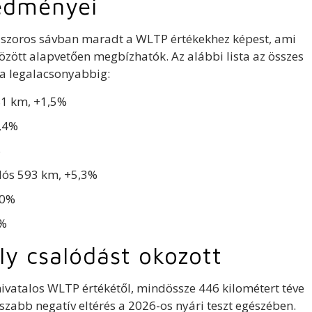
redményei
tó szoros sávban maradt a WLTP értékekhez képest, ami
özött alapvetően megbízhatók. Az alábbi lista az összes
 a legalacsonyabbig:
81 km, +1,5%
1,4%
%
lós 593 km, +5,3%
 0%
7%
y csalódást okozott
hivatalos WLTP értékétől, mindössze 446 kilométert téve
sszabb negatív eltérés a 2026-os nyári teszt egészében.