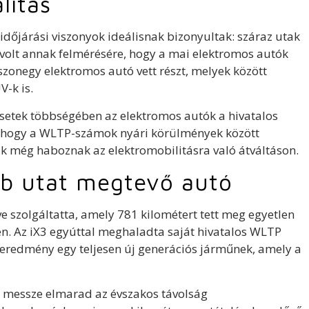
litás
 időjárási viszonyok ideálisnak bizonyultak: száraz utak
 volt annak felmérésére, hogy a mai elektromos autók
szonegy elektromos autó vett részt, melyek között
-k is.
setek többségében az elektromos autók a hivatalos
i, hogy a WLTP-számok nyári körülmények között
ik még haboznak az elektromobilitásra való átváltáson.
bb utat megtevő autó
e szolgáltatta, amely 781 kilométert tett meg egyetlen
en. Az iX3 egyúttal meghaladta saját hivatalos WLTP
ős eredmény egy teljesen új generációs járműnek, amely a
 messze elmarad az évszakos távolság