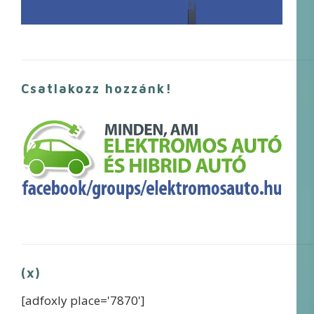
Csatlakozz hozzánk!
(x)
[adfoxly place='7870']