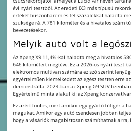
csúcsrekordjától, amelyet a Lucid Air nevén tarta
évi nyári tesztből. Az eredeti iX3 más típusú rekor
értékét huszonhárom és fél százalékkal haladta meg.
szüksége rá. A 781 kilométer és a hivatalos szám tú
bevezetésekor.
Melyik autó volt a legős
Az Xpeng X9 11,4%-kal haladta meg a hivatalos 580
646 kilométert megtéve. Ez a 2026-os nyári teszt b
elektromos multivan számára ez szó szerint lenyűg
egyértelműen kiemelkedett az egész teszten erre az
demonstrálta: 2023-ban az Xpeng G9 SUV tizenháro
Egyértelmű minta alakul ki: az Xpeng konzervatívan é
Ez azért fontos, mert amikor egy gyártó túlígér a h
magukat. Amikor egy autó csendesen jobban teljesít
hogy a vásárlók magabiztosan számíthatnak arra, h