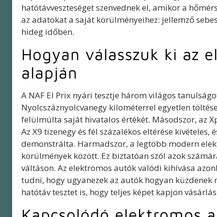
hatótávveszteséget szenvednek el, amikor a hőmérsé
az adatokat a saját körülményeihez: jellemző sebe
hideg időben.
Hogyan válasszuk ki az e
alapján
A NAF El Prix nyári tesztje három világos tanulságo
Nyolcszáznyolcvanegy kilométerrel egyetlen töltés
felülmúlta saját hivatalos értékét. Másodszor, az Xpe
Az X9 tizenegy és fél százalékos eltérése kivételes,
demonstrálta. Harmadszor, a legtöbb modern elek
körülmények között. Ez biztatóan szól azok számár
váltáson. Az elektromos autók valódi kihívása azonb
tudni, hogy ugyanezek az autók hogyan küzdenek m
hatótáv tesztet is, hogy teljes képet kapjon vásárlás 
Kapcsolódó elektromos a