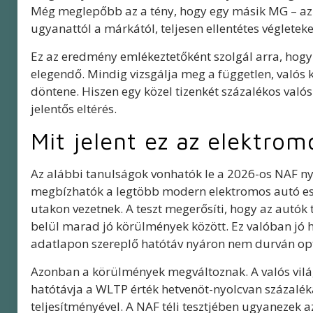
Még meglepőbb az a tény, hogy egy másik MG – az M
ugyanattól a márkától, teljesen ellentétes véglete
Ez az eredmény emlékeztetőként szolgál arra, hog
elegendő. Mindig vizsgálja meg a független, valós 
döntene. Hiszen egy közel tizenkét százalékos való
jelentős eltérés.
Mit jelent ez az elektro
Az alábbi tanulságok vonhatók le a 2026-os NAF nyá
megbízhatók a legtöbb modern elektromos autó ese
utakon vezetnek. A teszt megerősíti, hogy az autók
belül marad jó körülmények között. Ez valóban jó h
adatlapon szereplő hatótáv nyáron nem durván opt
Azonban a körülmények megváltoznak. A valós vilá
hatótávja a WLTP érték hetvenöt-nyolcvan százalék
teljesítményével. A NAF téli tesztjében ugyanezek