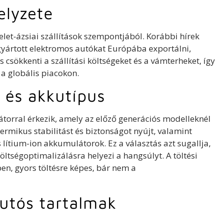
elyzete
elet-ázsiai szállítások szempontjából. Korábbi hírek
n gyártott elektromos autókat Európába exportálni,
csökkenti a szállítási költségeket és a vámterheket, így
 a globális piacokon.
 és akkutípus
torral érkezik, amely az előző generációs modelleknél
ermikus stabilitást és biztonságot nyújt, valamint
ítium-ion akkumulátorok. Ez a választás azt sugallja,
ltségoptimalizálásra helyezi a hangsúlyt. A töltési
, gyors töltésre képes, bár nem a
utós tartalmak