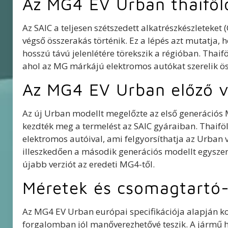
Az MG4 EV Urban thaiföl
Az SAIC a teljesen szétszedett alkatrészkészleteket 
végső összerakás történik. Ez a lépés azt mutatja, h
hosszú távú jelenlétére törekszik a régióban. Thaif
ahol az MG márkájú elektromos autókat szerelik ös
Az MG4 EV Urban előző ve
Az új Urban modellt megelőzte az első generációs
kezdték meg a termelést az SAIC gyáraiban. Thaiföl
elektromos autóival, ami felgyorsíthatja az Urban v
illeszkedően a második generációs modellt egyszer
újabb verziót az eredeti MG4-től.
Méretek és csomagtartó-
Az MG4 EV Urban európai specifikációja alapján k
forgalomban jól manőverezhetővé teszik. A jármű h