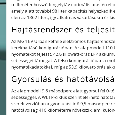
milliméter hosszú tengelytáv optimális utastérrel p
amely alatt további 98 liter kapacitás helyezkedik e
eléri az 1362 litert, így alkalmas vásárlásokra és k
Hajtásrendszer és teljes
Az MG4 EV Urban kétféle elektromos hajtásrendsze
kerékhajtású konfigurációban. Az alapmodell 110 k
nyomatékot fejleszt, 42,8 kilowatt-órás LFP akkumul
sebességet támogat. A felső konfigurációban a mot
nyomatékadatokkal, míg az 53,9 kilowatt-órás akkum
Gyorsulás és hatótávols
Az alapmodell 9,6 másodperc alatt gyorsul fel 0-t
sebességgel. A WLTP-ciklus szerint elérhető hatót
szerelt verzióban a gyorsulási idő 9,5 másodpercr
hatótávolság 416 kilométerre növekszik, ami külön