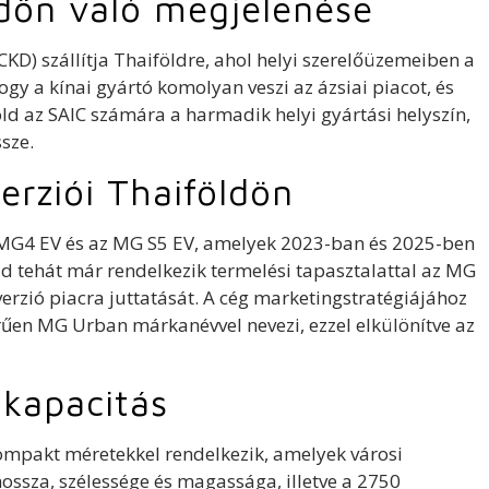
dön való megjelenése
(CKD) szállítja Thaiföldre, ahol helyi szerelőüzemeiben a
ogy a kínai gyártó komolyan veszi az ázsiai piacot, és
öld az SAIC számára a harmadik helyi gyártási helyszín,
sze.
rziói Thaiföldön
 MG4 EV és az MG S5 EV, amelyek 2023-ban és 2025-ben
d tehát már rendelkezik termelési tapasztalattal az MG
erzió piacra juttatását. A cég marketingstratégiájához
űen MG Urban márkanévvel nevezi, ezzel elkülönítve az
kapacitás
ompakt méretekkel rendelkezik, amelyek városi
ossza, szélessége és magassága, illetve a 2750