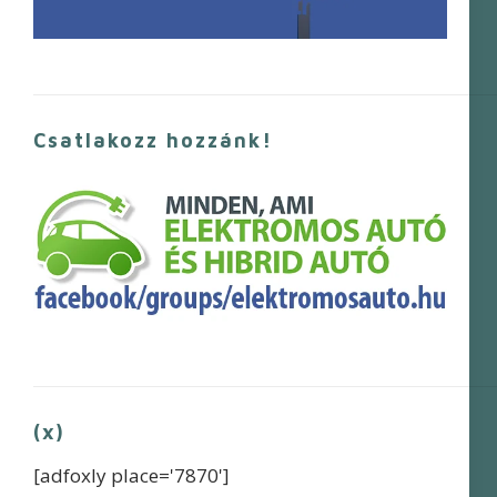
Csatlakozz hozzánk!
(x)
[adfoxly place='7870']