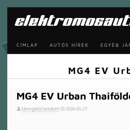
CÍMLAP
AUTÓS HÍREK
EGYÉB J
MG4 EV Urb
MG4 EV Urban Thaiföldö
támogatói tartalom
2026-05-27