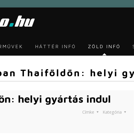
ÁRMŰVEK
HÁTTÉR INFÓ
ZÖLD INFÓ
an Thaiföldön: helyi gy
n: helyi gyártás indul
Címke
Kategória