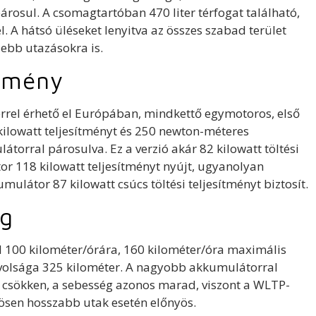
árosul. A csomagtartóban 470 liter térfogat található,
l. A hátsó üléseket lenyitva az összes szabad terület
isebb utazásokra is.
ítmény
rrel érhető el Európában, mindkettő egymotoros, első
ilowatt teljesítményt és 250 newton-méteres
átorral párosulva. Ez a verzió akár 82 kilowatt töltési
or 118 kilowatt teljesítményt nyújt, ugyanolyan
ulátor 87 kilowatt csúcs töltési teljesítményt biztosít.
ág
ól 100 kilométer/órára, 160 kilométer/óra maximális
ávolsága 325 kilométer. A nagyobb akkumulátorral
e csökken, a sebesség azonos marad, viszont a WLTP-
ösen hosszabb utak esetén előnyös.