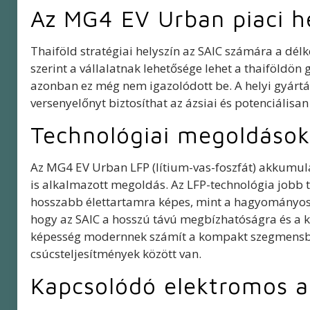
Az MG4 EV Urban piaci h
Thaiföld stratégiai helyszín az SAIC számára a délk
szerint a vállalatnak lehetősége lehet a thaiföldö
azonban ez még nem igazolódott be. A helyi gyártás 
versenyelőnyt biztosíthat az ázsiai és potenciálisan
Technológiai megoldások
Az MG4 EV Urban LFP (lítium-vas-foszfát) akkumulá
is alkalmazott megoldás. Az LFP-technológia jobb t
hosszabb élettartamra képes, mint a hagyományos l
hogy az SAIC a hosszú távú megbízhatóságra és a kö
képesség modernnek számít a kompakt szegmensben
csúcsteljesítmények között van.
Kapcsolódó elektromos a