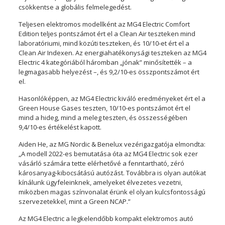
csökkentse a globális felmelegedést.
Teljesen elektromos modellként az MG4 Electric Comfort
Edition teljes pontszámot ért el a Clean Air teszteken mind
laboratóriumi, mind közúti teszteken, és 10/10-et ért el a
Clean Air Indexen. Az energiahatékonysági teszteken az MG4
Electric 4 kategóriából háromban „jónak” minősítették – a
legmagasabb helyezést –, és 9,2/10-es összpontszámot ért
el.
Hasonlóképpen, az MG4 Electric kiváló eredményeket ért el a
Green House Gases teszten, 10/10-es pontszámot ért el
mind a hideg, mind a meleg teszten, és összességében
9,4/10-es értékelést kapott.
Aiden He, az MG Nordic & Benelux vezérigazgatója elmondta:
„A modell 2022-es bemutatása óta az MG4 Electric sok ezer
vásárló számára tette elérhetővé a fenntartható, zéró
károsanyag-kibocsátású autózást. Továbbra is olyan autókat
kínálunk ügyfeleinknek, amelyeket élvezetes vezetni,
miközben magas színvonalat érünk el olyan kulcsfontosságú
szervezetekkel, mint a Green NCAP.”
Az MG4 Electric a legkelendőbb kompakt elektromos autó