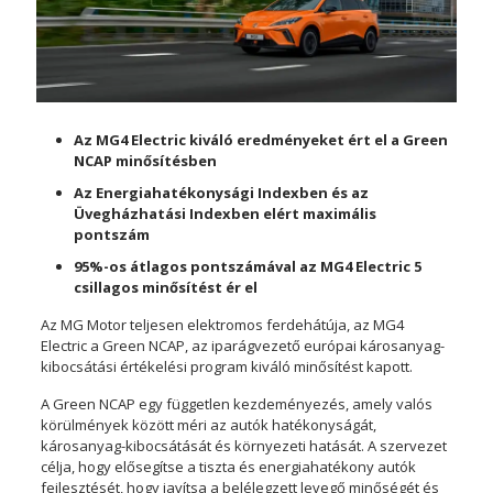
Az MG4 Electric kiváló eredményeket ért el a Green
NCAP minősítésben
Az Energiahatékonysági Indexben és az
Üvegházhatási Indexben elért maximális
pontszám
95%-os átlagos pontszámával az MG4 Electric 5
csillagos minősítést ér el
Az MG Motor teljesen elektromos ferdehátúja, az MG4
Electric a Green NCAP, az iparágvezető európai károsanyag-
kibocsátási értékelési program kiváló minősítést kapott.
A Green NCAP egy független kezdeményezés, amely valós
körülmények között méri az autók hatékonyságát,
károsanyag-kibocsátását és környezeti hatását. A szervezet
célja, hogy elősegítse a tiszta és energiahatékony autók
fejlesztését, hogy javítsa a belélegzett levegő minőségét és