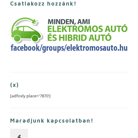
Csatlakozz hozzánk!
(x)
[adfoxly place='7870']
Maradjunk kapcsolatban!