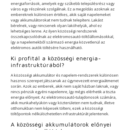
energiaforrások, amelyek egy szűkebb településrész vagy
város egy részének szolgálnak. Ez a megoldás azoknak az
embereknek különösen értékes, akik saját napelemeket
vagy akkumulátorokat nem tudnak telepíteni. Lakást
bérelnek, vagy nincsenek olyan lakóhelyük, ahol ez
lehetséges lenne. Az ilyen közösségi rendszerek
összekapcsolódnak az elektromosautó-töltőállomásokkal,
így a napelemekből származó energia közvetlenül az
elektromos autók töltésére használható.
Ki profitál a közösségi energia-
infrastruktúrából?
A közösségi akkumulátor és napelem-rendszerek különösen
hasznos szerepet játszanak az úgynevezett energiaátmenet
során. Azok az emberek, akik nem saját házban laknak, vagy
nincs pénzük egyéni napelemre, így mégis elérhetik a tiszta
energia előnyeit. Az elektromosautó-tulajdonosok számára,
akik munkahelyükön vagy közterületen nem tudnak, illetve
otthonukban nem képesek tölteni, ezek a közösségi
töltőpontok nélkülözhetetlen infrastruktúrát jelentenek.
A közösségi akkumulátorok előnyei