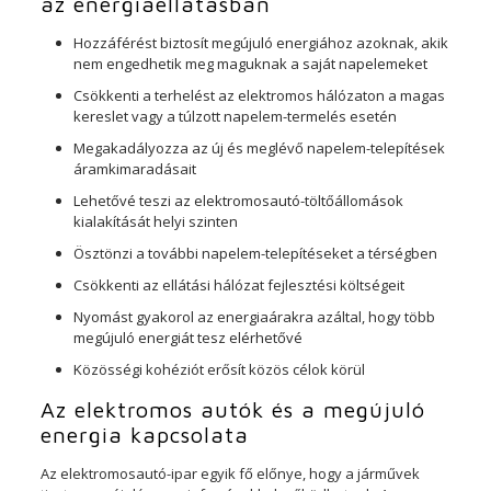
az energiaellátásban
Hozzáférést biztosít megújuló energiához azoknak, akik
nem engedhetik meg maguknak a saját napelemeket
Csökkenti a terhelést az elektromos hálózaton a magas
kereslet vagy a túlzott napelem-termelés esetén
Megakadályozza az új és meglévő napelem-telepítések
áramkimaradásait
Lehetővé teszi az elektromosautó-töltőállomások
kialakítását helyi szinten
Ösztönzi a további napelem-telepítéseket a térségben
Csökkenti az ellátási hálózat fejlesztési költségeit
Nyomást gyakorol az energiaárakra azáltal, hogy több
megújuló energiát tesz elérhetővé
Közösségi kohéziót erősít közös célok körül
Az elektromos autók és a megújuló
energia kapcsolata
Az elektromosautó-ipar egyik fő előnye, hogy a járművek