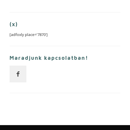
(x)
[adfoxly place='7870']
Maradjunk kapcsolatban!