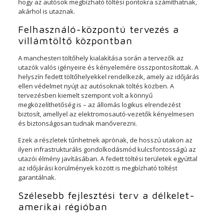
hogy az autósok megbízható töltési pontokra számíthatnak,
akárhol is utaznak.
Felhasználó-központú tervezés a
villámtöltő központban
A manchesteri töltőhely kialakítása során a tervezők az
utazók valós igényeire és kényelemére összpontosítottak. A
helyszín fedett töltőhelyekkel rendelkezik, amely az időjárás
ellen védelmet nyújt az autósoknak töltés közben. A
tervezésben kiemelt szempont volt a könnyű
megközelíthetőség is – az állomás logikus elrendezést
biztosít, amellyel az elektromosautó-vezetők kényelmesen
és biztonságosan tudnak manőverezni.
Ezek a részletek tűnhetnek aprónak, de hosszú utakon az
ilyen infrastrukturális gondolkodásmód kulcsfontosságú az
utazói élmény javításában. A fedett töltési területek egyúttal
az időjárási körülmények között is megbízható töltést
garantálnak.
Szélesebb fejlesztési terv a délkelet-
amerikai régióban