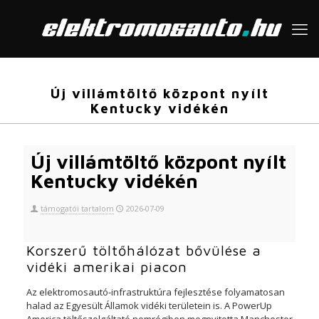
Új villámtöltő központ nyílt
Kentucky vidékén
Új villámtöltő központ nyílt
Kentucky vidékén
támogatói tartalom
2026-07-09
Korszerű töltőhálózat bővülése a
vidéki amerikai piacon
Az elektromosautó-infrastruktúra fejlesztése folyamatosan
halad az Egyesült Államok vidéki területein is. A PowerUp