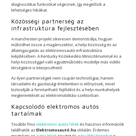
diagnosztikai funkciókat végeznek, így megelőzik a
lehetséges hibákat.
Közösségi partnerség az
infrastruktúra fejlesztésében
A manchesteri projekt sikeresen demonstrálja, hogyan
működhet össze a magánszektor, a helyi közösség és az
államigazgatás az elektromosautó-infrastruktúra
kiépítésében. A Kentucky Közlekedési Minisztériummal és a
helyi közösséggel való együttműködés modellje más vidéki
térségekre is kiterjeszthető.
Az ilyen partnerségek nem csupán technológiai, hanem
társadalmi és gazdasági értelemben is előnyösek, mivel
biztosítják a fenntartható fejlődést és a helyi munkahelyek
megteremtését az elektromobilitási szektorban.
Kapcsolódó elektromos autós
tartalmak
További friss
elektromos autós hírek
és hasznos információk
találhatók az
Elektromosautó.hu
oldalán. Érdemes
megnézni az
autós hírek
rovatot és a
további híreinket
is.