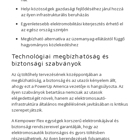
Helyi közösségek gazdasági fejlődéséhez járul hozzá
az ilyen infrastrukturális beruházás
Egyenletesebb elektromobilitási kiterjesztés érhető el
az egész ország szintjén
Megbízható alternatíva az üzemanyag-ellátástól függő
hagyományos közlekedéshez
Technológiai megbízhatóság és
biztonsági szabványok
Az új töltőhely tervezésének középpontjában a
megbízhatóság, a biztonság és az utazói kényelem állt,
ahogy ezt a PowerUp America vezetője is hangsúlyozta. Az
ilyen szabványok betartása nemcsak az utasok
elégedettségét növeli, hanem az elektromosautó-
infrastruktúra általános megítélésének javításában is kritikus
szerepet játszik.
A Kempower Flex egységek korszerű elektronikájával és
biztonsági rendszereivel garantálják, hogy az
elektromosautók biztonságos és gyors töltésben
részesülhetnek. Az ilyen berendezések folyamatos