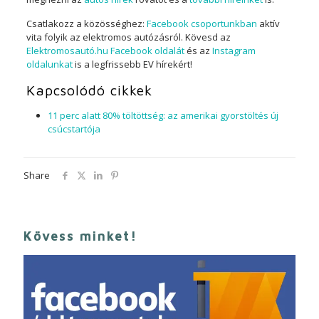
Csatlakozz a közösséghez:
Facebook csoportunkban
aktív
vita folyik az elektromos autózásról. Kövesd az
Elektromosautó.hu Facebook oldalát
és az
Instagram
oldalunkat
is a legfrissebb EV hírekért!
Kapcsolódó cikkek
11 perc alatt 80% töltöttség: az amerikai gyorstöltés új
csúcstartója
Share
Kövess minket!