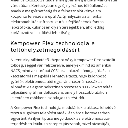
America töltőszolgáltató nemrégiben megnyitotta Manchester
városában, Kentuckyban egy új nyilvános töltőállomást,
amely a megbízhatóság és a felhasználói kényelem
központú tervezésre épül. Az új helyszín az amerikai
elektromobilitás infrastrukturális fejlődésének fontos
lépcsőfoka, különösen olyan térségekben, ahol eddig
korlátozott volt a töltési lehetőség.
Kempower Flex technológia a
töltőhelyzetmegoldásért
A kentuckyi villámtöltő központ négy Kempower Flex szatellit
töltőegységgel van felszerelve, amelyek mind az amerikai
NACS, mind az európai CCS1 csatlakozót támogatják. Ez a
kétcsatornás megoldás lehetővé teszi, hogy különböző
gyártók elektromosautói egyaránt használhassák az
állomást. Az egész helyszínen összesen 800 kilowatt töltési
teljesítmény áll rendelkezésre, amely hosszabb utakon
jelentősen csökkenti az átlagos töltési időt.
A Kempower Flex technológia moduláris kialakítása lehetővé
teszi a rugalmas telepítést vidéki és városi környezetben
egyaránt. Az ilyen típusú megoldások az elektromosautó-
terjedésben kritikus szerepet játszanak, mivel biztosítják,