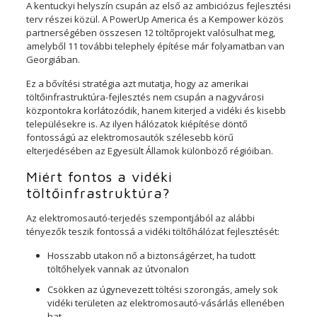
A kentuckyi helyszín csupán az első az ambiciózus fejlesztési
terv részei közül. A PowerUp America és a Kempower közös
partnerségében összesen 12 töltőprojekt valósulhat meg,
amelyből 11 további telephely építése már folyamatban van
Georgiában.
Ez a bővítési stratégia azt mutatja, hogy az amerikai
töltőinfrastruktúra-fejlesztés nem csupán a nagyvárosi
központokra korlátozódik, hanem kiterjed a vidéki és kisebb
településekre is. Az ilyen hálózatok kiépítése döntő
fontosságú az elektromosautók szélesebb körű
elterjedésében az Egyesült Államok különböző régióiban.
Miért fontos a vidéki
töltőinfrastruktúra?
Az elektromosautó-terjedés szempontjából az alábbi
tényezők teszik fontossá a vidéki töltőhálózat fejlesztését:
Hosszabb utakon nő a biztonságérzet, ha tudott
töltőhelyek vannak az útvonalon
Csökken az úgynevezett töltési szorongás, amely sok
vidéki területen az elektromosautó-vásárlás ellenében
hat