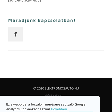
[adfoxly place='7870']
Maradjunk kapcsolatban!
© 2020 ELEKTROMOSAUTO.HU
Médiaajánlat
Impresszum, jogi nyilatkozat és adatvédelem
Ez a weboldal a forgalom mérésére szolgáló Google
Facebook csoport
Facebook oldal
Analytics Cookie-kat használ.
Bővebben