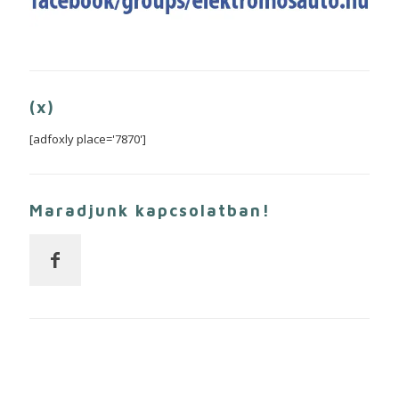
(x)
[adfoxly place='7870']
Maradjunk kapcsolatban!