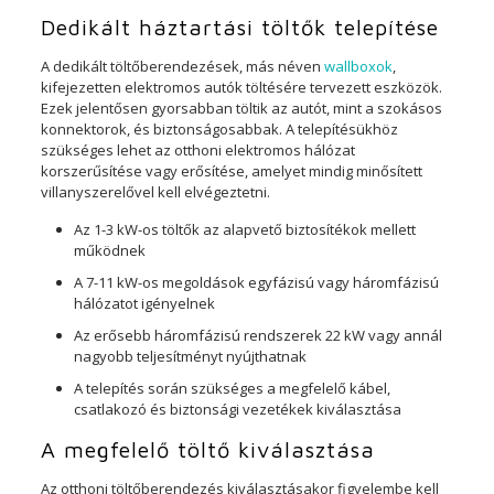
Dedikált háztartási töltők telepítése
A dedikált töltőberendezések, más néven
wallboxok
,
kifejezetten elektromos autók töltésére tervezett eszközök.
Ezek jelentősen gyorsabban töltik az autót, mint a szokásos
konnektorok, és biztonságosabbak. A telepítésükhöz
szükséges lehet az otthoni elektromos hálózat
korszerűsítése vagy erősítése, amelyet mindig minősített
villanyszerelővel kell elvégeztetni.
Az 1-3 kW-os töltők az alapvető biztosítékok mellett
működnek
A 7-11 kW-os megoldások egyfázisú vagy háromfázisú
hálózatot igényelnek
Az erősebb háromfázisú rendszerek 22 kW vagy annál
nagyobb teljesítményt nyújthatnak
A telepítés során szükséges a megfelelő kábel,
csatlakozó és biztonsági vezetékek kiválasztása
A megfelelő töltő kiválasztása
Az otthoni töltőberendezés kiválasztásakor figyelembe kell