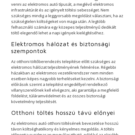
venni az elektromos autó típusát, a meglévő elektromos
infrastruktúrát és az igényelt töltési sebességet. Nem
szükséges mindig a leggyorsabb megoldást választani, ha az
szükségtelen költségeket von maga után. A legtöbb
felhasználó számára egy közepes teljesítményű dedikált
töltő elegendő lehet a napi igények kielégítéséhez.
Elektromos hálózat és biztonsági
szempontok
Az otthoni töltőberendezés telepítése előtt szükséges az
elektromos hálózat teljesítményének felmérése. Régebbi
házakban az elektromos vezetékrendszer nem minden
esetben képes nagyobb terheléseket kezelni. A biztonsági
előírások szerint a telepítést engedéllyel rendelkező
villanyszerelőnek kell elvégezni, aki garantálja a megfelelő
földelést, túláramvédelmet és az összes biztonsági
követelmény teljesítését.
Otthoni töltés hosszú távú előnyei
Az elektromos autó otthoni töltésének bevezetése hosszú
távon költséghatékony és kényelmes megoldás. A töltés
időpontja rugalmasan megválasztható, például az olcsóbb