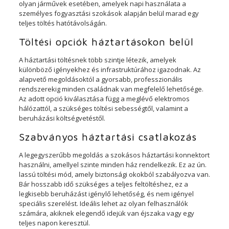
olyan járművek esetében, amelyek napi használata a
személyes fogyasztási szokások alapján belül marad egy
teljes töltés hatótávolságán.
Töltési opciók háztartásokon belül
A háztartási töltésnek több szintje létezik, amelyek
különböző igényekhez és infrastruktúrához igazodnak. Az
alapvető megoldásoktól a gyorsabb, professzionális
rendszerekig minden családnak van megfelelő lehetősége.
Az adott opció kiválasztása függ a meglévő elektromos
hálózattól, a szükséges töltési sebességtől, valamint a
beruházási költségvetéstől.
Szabványos háztartási csatlakozás
A legegyszerűbb megoldás a szokásos háztartási konnektort
használni, amellyel szinte minden ház rendelkezik. Ez az ún.
lassú töltési mód, amely biztonsági okokból szabályozva van.
Bár hosszabb idő szükséges a teljes feltöltéshez, ez a
legkisebb beruházást igénylő lehetőség, és nem igényel
speciális szerelést. Ideális lehet az olyan felhasználók
számára, akiknek elegendő idejük van éjszaka vagy egy
teljes napon keresztül.