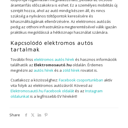
áramtarifás időszakokra is eshet. Ez a személyes mobilitás új
szintjét hozza, ahol az autó mindig készen áll, és nincs
szükség a nyilvános töltőpontok keresésére és
kihasználtságának ellenőrzésére. Az elektromos autózás
pedig az otthoni infrastruktúra megteremtésével válik igazán
praktikus megoldássá a hétköznapi használat számára.
Kapcsolódó elektromos autós
tartalmak
További friss
elektromos autós hírek
és hasznos információk
találhatók az
Elektromosautó.hu
oldalán. Érdemes
megnézni az
autós hírek
és a
zöld hírek
rovatot is.
Csatlakozz a közösséghez:
Facebook csoportunkban
aktív
vita folyik az elektromos autózásról. Kövesd az
Elektromosautó.hu Facebook oldalát
és az
Instagram
oldalunkat
is a legfrissebb EV hírekért!
Share