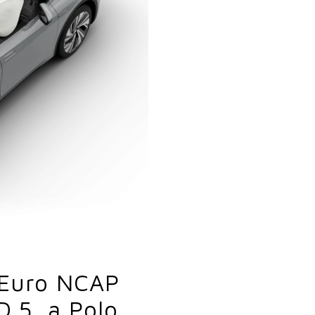
 Euro NCAP
ID.5, a Polo