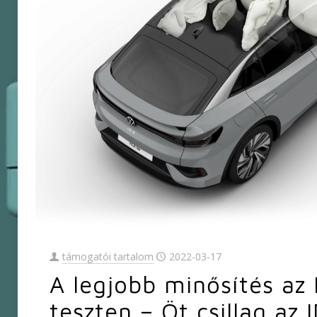
támogatói tartalom
2022-03-17
A legjobb minősítés az
teszten – Öt csillag az 