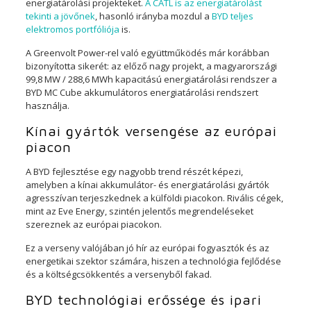
energiatárolási projekteket.
A CATL is az energiatárolást
tekinti a jövőnek
, hasonló irányba mozdul a
BYD teljes
elektromos portfóliója
is.
A Greenvolt Power-rel való együttműködés már korábban
bizonyította sikerét: az előző nagy projekt, a magyarországi
99,8 MW / 288,6 MWh kapacitású energiatárolási rendszer a
BYD MC Cube akkumulátoros energiatárolási rendszert
használja.
Kínai gyártók versengése az európai
piacon
A BYD fejlesztése egy nagyobb trend részét képezi,
amelyben a kínai akkumulátor- és energiatárolási gyártók
agresszívan terjeszkednek a külföldi piacokon. Rivális cégek,
mint az Eve Energy, szintén jelentős megrendeléseket
szereznek az európai piacokon.
Ez a verseny valójában jó hír az európai fogyasztók és az
energetikai szektor számára, hiszen a technológia fejlődése
és a költségcsökkentés a versenyből fakad.
BYD technológiai erőssége és ipari