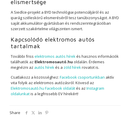
elismertsége
A Siedlce-projekt a BYD technológiai potenciáljáról és az
iparág széleskörű elismeréséről tesz tanúbizonyságot. A BYD
saját akkumulátor-gyártásban és rendszerintegrációban
szerzett szakértelme világszinten ismert.
Kapcsolódó elektromos autós
tartalmak
További friss
elektromos autós hírek
és hasznos információk
találhatók az
Elektromosautó.hu
oldalán. Érdemes
megnézni az
autós hírek
és a
zöld hírek
rovatot is.
Csatlakozz a közösséghez:
Facebook csoportunkban
aktív
vita folyik az elektromos autózásról. Kövesd az
Elektromosautó.hu Facebook oldalát
és az
Instagram
oldalunkat
is a legfrissebb EV hírekért!
Share