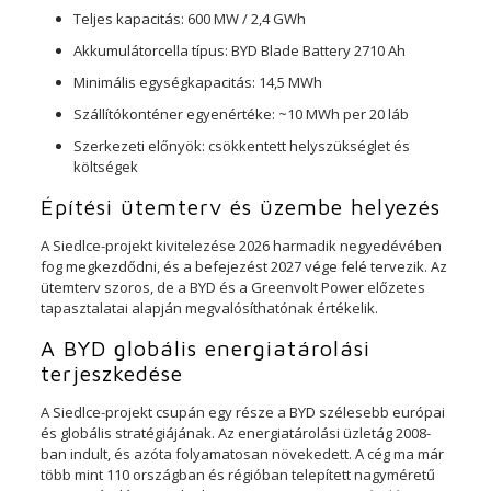
Teljes kapacitás: 600 MW / 2,4 GWh
Akkumulátorcella típus: BYD Blade Battery 2710 Ah
Minimális egységkapacitás: 14,5 MWh
Szállítókonténer egyenértéke: ~10 MWh per 20 láb
Szerkezeti előnyök: csökkentett helyszükséglet és
költségek
Építési ütemterv és üzembe helyezés
A Siedlce-projekt kivitelezése 2026 harmadik negyedévében
fog megkezdődni, és a befejezést 2027 vége felé tervezik. Az
ütemterv szoros, de a BYD és a Greenvolt Power előzetes
tapasztalatai alapján megvalósíthatónak értékelik.
A BYD globális energiatárolási
terjeszkedése
A Siedlce-projekt csupán egy része a BYD szélesebb európai
és globális stratégiájának. Az energiatárolási üzletág 2008-
ban indult, és azóta folyamatosan növekedett. A cég ma már
több mint 110 országban és régióban telepített nagyméretű