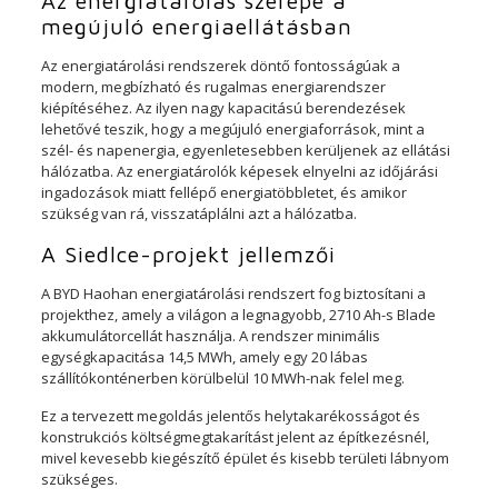
Az energiatárolás szerepe a
megújuló energiaellátásban
Az energiatárolási rendszerek döntő fontosságúak a
modern, megbízható és rugalmas energiarendszer
kiépítéséhez. Az ilyen nagy kapacitású berendezések
lehetővé teszik, hogy a megújuló energiaforrások, mint a
szél- és napenergia, egyenletesebben kerüljenek az ellátási
hálózatba. Az energiatárolók képesek elnyelni az időjárási
ingadozások miatt fellépő energiatöbbletet, és amikor
szükség van rá, visszatáplálni azt a hálózatba.
A Siedlce-projekt jellemzői
A BYD Haohan energiatárolási rendszert fog biztosítani a
projekthez, amely a világon a legnagyobb, 2710 Ah-s Blade
akkumulátorcellát használja. A rendszer minimális
egységkapacitása 14,5 MWh, amely egy 20 lábas
szállítókonténerben körülbelül 10 MWh-nak felel meg.
Ez a tervezett megoldás jelentős helytakarékosságot és
konstrukciós költségmegtakarítást jelent az építkezésnél,
mivel kevesebb kiegészítő épület és kisebb területi lábnyom
szükséges.