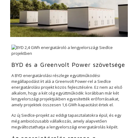
BYD és a Greenvolt Power szövetsége
A BYD energiatárolási részlege együttműködési
megállapodást írt alá a Greenvolt Power-rel a Siedlce
energiatárolási projekt közös fejlesztésére. Ez nem az első
alkalom, hogy a két cég együttműködik: korábban már két
lengyelországi projektjükben egyesítették erőforrásaikat,
amely projektek összesen 1,6 GWh kapacitást értek el.
Az új Siedlce-projekt az eddigi tapasztalatokra épül, és egy
még ambiciózusabb vállalkozás, amely alapvetően
megváltoztathatja a lengyelországi energiatárolás képét.