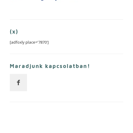
(x)
[adfoxly place='7870']
Maradjunk kapcsolatban!