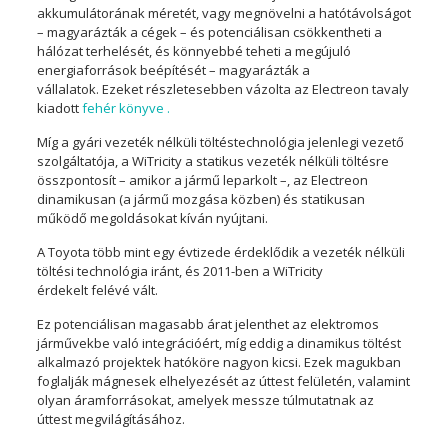
akkumulátorának méretét, vagy megnövelni a hatótávolságot
– magyarázták a cégek – és potenciálisan csökkentheti a
hálózat terhelését, és könnyebbé teheti a megújuló
energiaforrások beépítését – magyarázták a
vállalatok. Ezeket részletesebben vázolta az Electreon tavaly
kiadott
fehér könyve .
Míg a gyári vezeték nélküli töltéstechnológia jelenlegi vezető
szolgáltatója, a WiTricity a statikus vezeték nélküli töltésre
összpontosít – amikor a jármű leparkolt –, az Electreon
dinamikusan (a jármű mozgása közben) és statikusan
működő megoldásokat kíván nyújtani.
A Toyota több mint egy évtizede érdeklődik a vezeték nélküli
töltési technológia iránt, és 2011-ben a WiTricity
érdekelt felévé vált.
Ez potenciálisan magasabb árat jelenthet az elektromos
járművekbe való integrációért, míg eddig a dinamikus töltést
alkalmazó projektek hatóköre nagyon kicsi. Ezek magukban
foglalják mágnesek elhelyezését az úttest felületén, valamint
olyan áramforrásokat, amelyek messze túlmutatnak az
úttest megvilágításához.