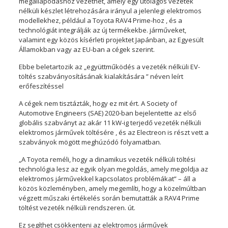
megállapodáshoz vezethet, amely egy utólagos vezeték
nélküli készlet létrehozására irányul a jelenlegi elektromos
modellekhez, például a Toyota RAV4 Prime-hoz , és a
technológiát integrálják az új termékekbe. járműveket,
valamint egy közös kísérleti projektet Japánban, az Egyesült
Államokban vagy az EU-ban a cégek szerint.
Ebbe beletartozik az „együttműködés a vezeték nélküli EV-
töltés szabványosításának kialakítására ” néven leírt
erőfeszítéssel
A cégek nem tisztázták, hogy ez mit ért. A Society of
Automotive Engineers (SAE) 2020-ban bejelentette az első
globális szabványt az akár 11 kW-ig terjedő vezeték nélküli
elektromos járművek töltésére , és az Electreon is részt vett a
szabványok mögött meghúzódó folyamatban.
„A Toyota reméli, hogy a dinamikus vezeték nélküli töltési
technológia lesz az egyik olyan megoldás, amely megoldja az
elektromos járművekkel kapcsolatos problémákat” – áll a
közös közleményben, amely megemlíti, hogy a közelmúltban
végzett műszaki értékelés során bemutatták a RAV4 Prime
töltést vezeték nélküli rendszeren. út.
Ez segíthet csökkenteni az elektromos járművek