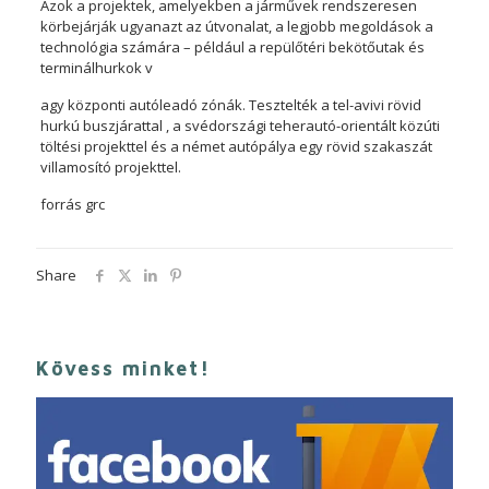
Azok a projektek, amelyekben a járművek rendszeresen
körbejárják ugyanazt az útvonalat, a legjobb megoldások a
technológia számára – például a repülőtéri bekötőutak és
terminálhurkok v
agy központi autóleadó zónák. Tesztelték a tel-avivi rövid
hurkú buszjárattal , a svédországi teherautó-orientált közúti
töltési projekttel és a német autópálya egy rövid szakaszát
villamosító projekttel.
forrás grc
Share
Kövess minket!