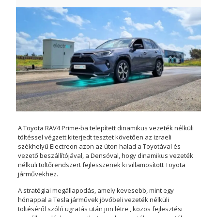
A Toyota RAV4 Prime-ba telepített dinamikus vezeték nélküli
töltéssel végzett kiterjedt tesztet követően az izraeli
székhelyű Electreon azon az úton halad a Toyotával és
vezető beszállítójával, a Densóval, hogy dinamikus vezeték
nélküli töltőrendszert fejlesszenek ki villamosított Toyota
járművekhez.
A stratégiai megállapodás, amely kevesebb, mint egy
hónappal a Tesla járművek jövőbeli vezeték nélküli
töltéséről szóló ugratás után jön létre , közös fejlesztési