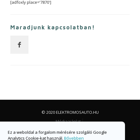
[adfoxly place='7870']
Maradjunk kapcsolatban!
© 2020 ELEKTROMOSAUTO.HU
Médiaajánlat
Impresszum, jogi nyilatkozat és adatvédelem
Ez a weboldal a forgalom mérésére szolgáló Google
Facebook csoport
Facebook oldal
Analytics Cookie-kat használ.
Bővebben